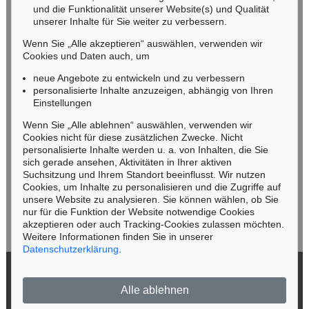
und die Funktionalität unserer Website(s) und Qualität
Nico Kassel, M.A.
unserer Inhalte für Sie weiter zu verbessern.
Tel.: +49 (0)89 55244-164
Mobil: +49 (0)171 8618661
Wenn Sie „Alle akzeptieren“ auswählen, verwenden wir
n.kassel@kettererkunst.de
Cookies und Daten auch, um
Auktion 482 - Lot 392
Auktion 482 - Lot 395
B. BESLER
B. BESLER
neue Angebote zu entwickeln und zu verbessern
4 Kupferstiche (Chamaeis/Ocimum/Primula/Sparganium)
, 1613
4 Kupferstiche (Hyacinthus stellata/bistorta major/Hornium/Aquilegia)
, 1613
personalisierte Inhalte anzuzeigen, abhängig von Ihren
Ergebnis:
€ 861
Ergebnis:
€ 861
Keine Auktion mehr verpassen!
Einstellungen
Wir informieren Sie rechtzeitig.
Wenn Sie „Alle ablehnen“ auswählen, verwenden wir
Cookies nicht für diese zusätzlichen Zwecke. Nicht
personalisierte Inhalte werden u. a. von Inhalten, die Sie
sich gerade ansehen, Aktivitäten in Ihrer aktiven
Suchsitzung und Ihrem Standort beeinflusst. Wir nutzen
Jetzt zum Newsletter anmelden >
Cookies, um Inhalte zu personalisieren und die Zugriffe auf
unsere Website zu analysieren. Sie können wählen, ob Sie
nur für die Funktion der Website notwendige Cookies
akzeptieren oder auch Tracking-Cookies zulassen möchten.
Weitere Informationen finden Sie in unserer
Datenschutzerklärung
.
Auktion 482 - Lot 397
Auktion 482 - Lot 396
B. BESLER
B. BESLER
4 Kupferstiche (Lilio narcissus/Digitalis/Cervicia/Cucumis)
, 1613
4 Kupferstiche (Iris bulbosa Anglicana/Ligustum/Alcea/Staphylodendron)
, 1613
© 2026 Ketterer Kunst GmbH & Co. KG
Ergebnis:
€ 861
Ergebnis:
€ 861
Alle ablehnen
Datenschutz
Impressum