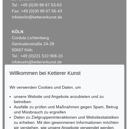
B. BESLER
B. BESLER
Tel.: +49 (0)30 88 67 53-63
Fraga fructu magno/Großfrüchtige Erdbeere.
, 1613
4 Kupferstiche (Paeonia flore pleno/Iris bulbosa/Tripolium/Arba Judea)
, 1613
Ergebnis:
€ 1.560
Ergebnis:
€ 984
Fax: +49 (0)30 88 67 56-43
infoberlin@kettererkunst.de
KÖLN
Cordula Lichtenberg
Gertrudenstraße 24-28
50667 Köln
Tel.: +49 (0)221 510 908-15
infokoeln@kettererkunst.de
Willkommen bei Ketterer Kunst
Auktion 482 - Lot 393
Auktion 499 - Lot 326
BADEN-WÜRTTEMBERG
B. BESLER
B. BESLER
HESSEN
4 Kupferstiche (Gladiolus/Cyclamen/Bellis/Asphodelus)
, 1613
4 Bll.: Scabiosa / Valeriana / Paeonia / Narcissus. Aus "Hortus Eystettensis"
, 1700
Wir verwenden Cookies und Daten, um
RHEINLAND-PFALZ
Ergebnis:
€ 984
Ergebnis:
€ 875
Miriam Heß
unsere Website und Angebote anzubieten und zu
Tel.: +49 (0)62 21 58 80-038
betreiben
Fax: +49 (0)62 21 58 80-595
Ausfälle zu prüfen und Maßnahmen gegen Spam, Betrug
und Missbrauch zu ergreifen
infoheidelberg@kettererkunst.de
Daten zu Zielgruppeninteraktionen und Websitestatistiken
zu erheben. Mit den gewonnenen Informationen möchten
NORDDEUTSCHLAND
wir verstehen, wie unsere Angebote verwendet werden,