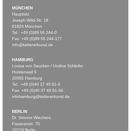
MÜNCHEN
Hauptsitz
Joseph-Wild-Str. 18
81829 München
Tel.: +49 (0)89 55 244-0
Fax: +49 (0)89 55 244-177
info@kettererkunst.de
Auktion 434 - Lot 510
Auktion 521 - Lot 128
B. BESLER
B. BESLER
Hortus Eystettenis (Fragment mit ca. 190 Bll.)
, 1613
Flos solis maior (aus Hortus Eystettensis)
, 1613
HAMBURG
Ergebnis:
€ 21.600
Ergebnis:
€ 4.500
Louisa von Saucken / Undine Schleifer
Holstenwall 5
20355 Hamburg
Tel.: +49 (0)40 37 49 61-0
Fax: +49 (0)40 37 49 61-66
infohamburg@kettererkunst.de
BERLIN
Dr. Simone Wiechers
Fasanenstr. 70
Auktion 309 - Lot 934
Auktion 482 - Lot 398
10719 Berlin