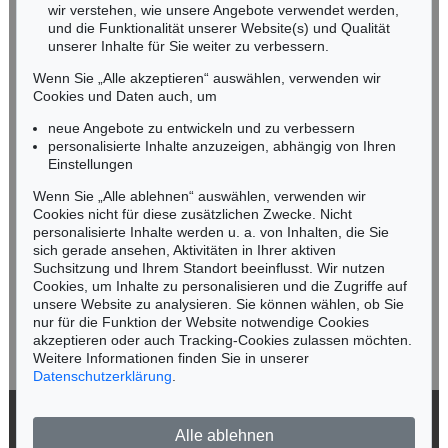
wir verstehen, wie unsere Angebote verwendet werden,
NORDDEUTSCHLAND
und die Funktionalität unserer Website(s) und Qualität
Nico Kassel, M.A.
unserer Inhalte für Sie weiter zu verbessern.
Tel.: +49 (0)89 55244-164
Wenn Sie „Alle akzeptieren“ auswählen, verwenden wir
Mobil: +49 (0)171 8618661
Cookies und Daten auch, um
n.kassel@kettererkunst.de
neue Angebote zu entwickeln und zu verbessern
personalisierte Inhalte anzuzeigen, abhängig von Ihren
Einstellungen
Keine Auktion mehr verpassen!
Wenn Sie „Alle ablehnen“ auswählen, verwenden wir
Wir informieren Sie rechtzeitig.
Cookies nicht für diese zusätzlichen Zwecke. Nicht
personalisierte Inhalte werden u. a. von Inhalten, die Sie
sich gerade ansehen, Aktivitäten in Ihrer aktiven
Suchsitzung und Ihrem Standort beeinflusst. Wir nutzen
Cookies, um Inhalte zu personalisieren und die Zugriffe auf
Jetzt zum Newsletter anmelden >
unsere Website zu analysieren. Sie können wählen, ob Sie
nur für die Funktion der Website notwendige Cookies
akzeptieren oder auch Tracking-Cookies zulassen möchten.
Weitere Informationen finden Sie in unserer
Datenschutzerklärung
.
© 2026 Ketterer Kunst GmbH & Co. KG
Alle ablehnen