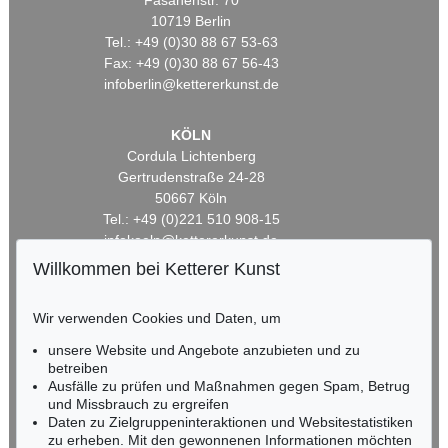
Fasanenstr. 70
10719 Berlin
Tel.: +49 (0)30 88 67 53-63
Fax: +49 (0)30 88 67 56-43
infoberlin@kettererkunst.de
KÖLN
Cordula Lichtenberg
Gertrudenstraße 24-28
50667 Köln
Tel.: +49 (0)221 510 908-15
infokoeln@kettererkunst.de
Willkommen bei Ketterer Kunst
BADEN-WÜRTTEMBERG
HESSEN
Wir verwenden Cookies und Daten, um
RHEINLAND-PFALZ
unsere Website und Angebote anzubieten und zu
Miriam Heß
betreiben
Tel.: +49 (0)62 21 58 80-038
Ausfälle zu prüfen und Maßnahmen gegen Spam, Betrug
Fax: +49 (0)62 21 58 80-595
und Missbrauch zu ergreifen
infoheidelberg@kettererkunst.de
Daten zu Zielgruppeninteraktionen und Websitestatistiken
zu erheben. Mit den gewonnenen Informationen möchten