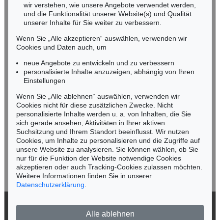
wir verstehen, wie unsere Angebote verwendet werden,
NORDDEUTSCHLAND
und die Funktionalität unserer Website(s) und Qualität
Nico Kassel, M.A.
unserer Inhalte für Sie weiter zu verbessern.
Tel.: +49 (0)89 55244-164
Wenn Sie „Alle akzeptieren“ auswählen, verwenden wir
Mobil: +49 (0)171 8618661
Cookies und Daten auch, um
n.kassel@kettererkunst.de
neue Angebote zu entwickeln und zu verbessern
personalisierte Inhalte anzuzeigen, abhängig von Ihren
Einstellungen
Keine Auktion mehr verpassen!
Wenn Sie „Alle ablehnen“ auswählen, verwenden wir
Wir informieren Sie rechtzeitig.
Cookies nicht für diese zusätzlichen Zwecke. Nicht
personalisierte Inhalte werden u. a. von Inhalten, die Sie
sich gerade ansehen, Aktivitäten in Ihrer aktiven
Suchsitzung und Ihrem Standort beeinflusst. Wir nutzen
Cookies, um Inhalte zu personalisieren und die Zugriffe auf
Jetzt zum Newsletter anmelden >
unsere Website zu analysieren. Sie können wählen, ob Sie
nur für die Funktion der Website notwendige Cookies
akzeptieren oder auch Tracking-Cookies zulassen möchten.
Weitere Informationen finden Sie in unserer
Datenschutzerklärung
.
© 2026 Ketterer Kunst GmbH & Co. KG
Alle ablehnen