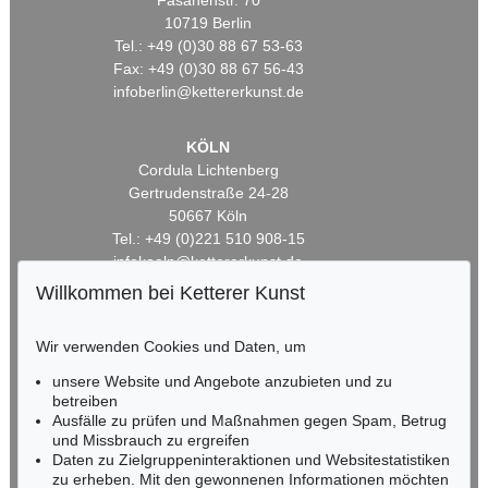
Fasanenstr. 70
10719 Berlin
Tel.: +49 (0)30 88 67 53-63
Fax: +49 (0)30 88 67 56-43
infoberlin@kettererkunst.de
KÖLN
Cordula Lichtenberg
Gertrudenstraße 24-28
50667 Köln
Tel.: +49 (0)221 510 908-15
infokoeln@kettererkunst.de
Willkommen bei Ketterer Kunst
BADEN-WÜRTTEMBERG
HESSEN
Wir verwenden Cookies und Daten, um
RHEINLAND-PFALZ
unsere Website und Angebote anzubieten und zu
Miriam Heß
betreiben
Tel.: +49 (0)62 21 58 80-038
Ausfälle zu prüfen und Maßnahmen gegen Spam, Betrug
Fax: +49 (0)62 21 58 80-595
und Missbrauch zu ergreifen
infoheidelberg@kettererkunst.de
Daten zu Zielgruppeninteraktionen und Websitestatistiken
zu erheben. Mit den gewonnenen Informationen möchten