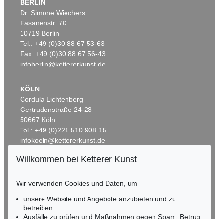
BERLIN
Dr. Simone Wiechers
Fasanenstr. 70
Auktion 431 - Lot 92
Auktion 498 - Lot 555
10719 Berlin
F. STUCK
FRANZ VON STUCK
Frühling
, 1900
Porträt Gemma Bierbaum
, 1902
Tel.: +49 (0)30 88 67 53-63
Ergebnis:
€ 300.000
Ergebnis:
€ 162.500
Fax: +49 (0)30 88 67 56-43
infoberlin@kettererkunst.de
KÖLN
Cordula Lichtenberg
Gertrudenstraße 24-28
50667 Köln
Tel.: +49 (0)221 510 908-15
infokoeln@kettererkunst.de
Willkommen bei Ketterer Kunst
Auktion 538 - Lot 643
BADEN-WÜRTTEMBERG
F. STUCK
HESSEN
Franz und Mary Stuck – Künstlerfest
, 1898
Wir verwenden Cookies und Daten, um
Ergebnis:
€ 139.700
RHEINLAND-PFALZ
Miriam Heß
unsere Website und Angebote anzubieten und zu
Tel.: +49 (0)62 21 58 80-038
betreiben
Ausfälle zu prüfen und Maßnahmen gegen Spam, Betrug
Fax: +49 (0)62 21 58 80-595