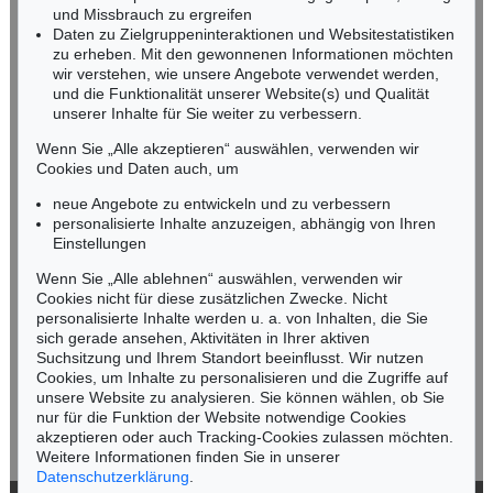
und Missbrauch zu ergreifen
infoheidelberg@kettererkunst.de
Daten zu Zielgruppeninteraktionen und Websitestatistiken
zu erheben. Mit den gewonnenen Informationen möchten
wir verstehen, wie unsere Angebote verwendet werden,
NORDDEUTSCHLAND
und die Funktionalität unserer Website(s) und Qualität
Nico Kassel, M.A.
unserer Inhalte für Sie weiter zu verbessern.
Tel.: +49 (0)89 55244-164
Mobil: +49 (0)171 8618661
Wenn Sie „Alle akzeptieren“ auswählen, verwenden wir
n.kassel@kettererkunst.de
Cookies und Daten auch, um
Auktion 523 - Lot 361
FRANZ VON STUCK
neue Angebote zu entwickeln und zu verbessern
Meerweibchen
, 1891
personalisierte Inhalte anzuzeigen, abhängig von Ihren
Ergebnis:
€ 137.500
Keine Auktion mehr verpassen!
Einstellungen
Wir informieren Sie rechtzeitig.
Wenn Sie „Alle ablehnen“ auswählen, verwenden wir
Cookies nicht für diese zusätzlichen Zwecke. Nicht
personalisierte Inhalte werden u. a. von Inhalten, die Sie
sich gerade ansehen, Aktivitäten in Ihrer aktiven
Suchsitzung und Ihrem Standort beeinflusst. Wir nutzen
Jetzt zum Newsletter anmelden >
Cookies, um Inhalte zu personalisieren und die Zugriffe auf
unsere Website zu analysieren. Sie können wählen, ob Sie
nur für die Funktion der Website notwendige Cookies
akzeptieren oder auch Tracking-Cookies zulassen möchten.
Weitere Informationen finden Sie in unserer
Auktion 446 - Lot 19
Auktion 555 - Lot 356
Datenschutzerklärung
.
F. STUCK
FRANZ VON STUCK