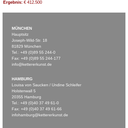
Ergebnis:
€ 412.500
MÜNCHEN
Hauptsitz
Joseph-Wild-Str. 18
81829 München
Tel.: +49 (0)89 55 244-0
Fax: +49 (0)89 55 244-177
info@kettererkunst.de
Auktion 446 - Lot 20
Auktion 590 - Lot 5
F. STUCK
FRANZ VON STUCK
Susanna im Bade
, 1913
Urteil des Paris
, 1922
HAMBURG
Ergebnis:
€ 375.000
Ergebnis:
€ 304.800
Louisa von Saucken / Undine Schleifer
Holstenwall 5
20355 Hamburg
Tel.: +49 (0)40 37 49 61-0
Fax: +49 (0)40 37 49 61-66
infohamburg@kettererkunst.de