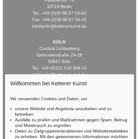
Fasanenstr. 70
10719 Berlin
Tel.: +49 (0)30 88 67 53-63
Fax: +49 (0)30 88 67 56-43
infoberlin@kettererkunst.de
KÖLN
Cordula Lichtenberg
Gertrudenstraße 24-28
50667 Köln
Tel.: +49 (0)221 510 908-15
infokoeln@kettererkunst.de
Willkommen bei Ketterer Kunst
BADEN-WÜRTTEMBERG
HESSEN
Wir verwenden Cookies und Daten, um
RHEINLAND-PFALZ
unsere Website und Angebote anzubieten und zu
Miriam Heß
betreiben
Tel.: +49 (0)62 21 58 80-038
Ausfälle zu prüfen und Maßnahmen gegen Spam, Betrug
Fax: +49 (0)62 21 58 80-595
und Missbrauch zu ergreifen
infoheidelberg@kettererkunst.de
Daten zu Zielgruppeninteraktionen und Websitestatistiken
zu erheben. Mit den gewonnenen Informationen möchten