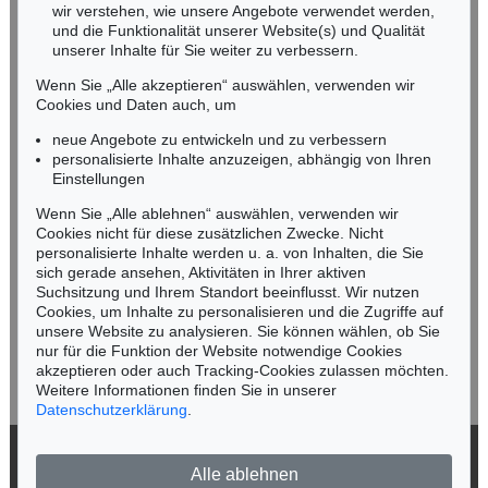
wir verstehen, wie unsere Angebote verwendet werden,
NORDDEUTSCHLAND
und die Funktionalität unserer Website(s) und Qualität
Nico Kassel, M.A.
unserer Inhalte für Sie weiter zu verbessern.
Tel.: +49 (0)89 55244-164
Wenn Sie „Alle akzeptieren“ auswählen, verwenden wir
Mobil: +49 (0)171 8618661
Cookies und Daten auch, um
n.kassel@kettererkunst.de
neue Angebote zu entwickeln und zu verbessern
personalisierte Inhalte anzuzeigen, abhängig von Ihren
Einstellungen
Keine Auktion mehr verpassen!
Wenn Sie „Alle ablehnen“ auswählen, verwenden wir
Wir informieren Sie rechtzeitig.
Cookies nicht für diese zusätzlichen Zwecke. Nicht
personalisierte Inhalte werden u. a. von Inhalten, die Sie
sich gerade ansehen, Aktivitäten in Ihrer aktiven
Suchsitzung und Ihrem Standort beeinflusst. Wir nutzen
Cookies, um Inhalte zu personalisieren und die Zugriffe auf
Jetzt zum Newsletter anmelden >
unsere Website zu analysieren. Sie können wählen, ob Sie
nur für die Funktion der Website notwendige Cookies
akzeptieren oder auch Tracking-Cookies zulassen möchten.
Weitere Informationen finden Sie in unserer
Datenschutzerklärung
.
© 2026 Ketterer Kunst GmbH & Co. KG
Alle ablehnen