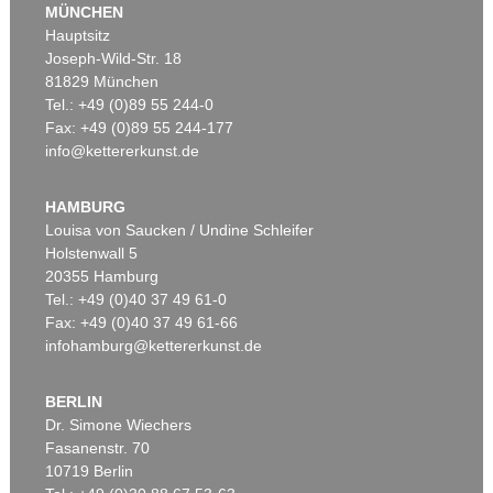
MÜNCHEN
Hauptsitz
Joseph-Wild-Str. 18
81829 München
Tel.: +49 (0)89 55 244-0
Fax: +49 (0)89 55 244-177
info@kettererkunst.de
Auktion 496 - Lot 161
Auktion 500 - Lot 269
JEAN DUBUFFET
JEAN DUBUFFET
L'Esplanade rose
, 1953
Promeneur au regard pâle
, 1957
HAMBURG
Ergebnis:
€ 500.000
Ergebnis:
€ 175.000
Louisa von Saucken / Undine Schleifer
Holstenwall 5
20355 Hamburg
Tel.: +49 (0)40 37 49 61-0
Fax: +49 (0)40 37 49 61-66
infohamburg@kettererkunst.de
BERLIN
Dr. Simone Wiechers
Fasanenstr. 70
Auktion 416 - Lot 763
Auktion 601 - Lot 322
10719 Berlin
JEAN DUBUFFET
JEAN DUBUFFET
Site avec 3 personnages
, 1981
Paysage grotesque - Personnage tenant une faucille
, 1949