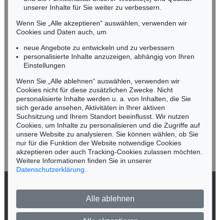
unserer Inhalte für Sie weiter zu verbessern.
Tel.: +49 (0)89 55244-164
Mobil: +49 (0)171 8618661
Wenn Sie „Alle akzeptieren“ auswählen, verwenden wir
n.kassel@kettererkunst.de
Cookies und Daten auch, um
Auktion 488 - Lot 505
JEAN DUBUFFET
neue Angebote zu entwickeln und zu verbessern
Paysage rocheux sombre
, 1954
personalisierte Inhalte anzuzeigen, abhängig von Ihren
Ergebnis:
€ 38.750
Keine Auktion mehr verpassen!
Einstellungen
Wir informieren Sie rechtzeitig.
Wenn Sie „Alle ablehnen“ auswählen, verwenden wir
Cookies nicht für diese zusätzlichen Zwecke. Nicht
personalisierte Inhalte werden u. a. von Inhalten, die Sie
sich gerade ansehen, Aktivitäten in Ihrer aktiven
Suchsitzung und Ihrem Standort beeinflusst. Wir nutzen
Jetzt zum Newsletter anmelden >
Cookies, um Inhalte zu personalisieren und die Zugriffe auf
unsere Website zu analysieren. Sie können wählen, ob Sie
nur für die Funktion der Website notwendige Cookies
akzeptieren oder auch Tracking-Cookies zulassen möchten.
Weitere Informationen finden Sie in unserer
Auktion 430 - Lot 117
Auktion 375 - Lot 197
Datenschutzerklärung
.
JEAN DUBUFFET
JEAN DUBUFFET
Matière et mémoire ou les lithographes à l'école
, 1944
Paysage avec six personnages, 27 juin 1980
, 1980
© 2026 Ketterer Kunst GmbH & Co. KG
Ergebnis:
€ 32.400
Ergebnis:
€ 29.375
Alle ablehnen
Datenschutz
Impressum
Barrierefreiheit