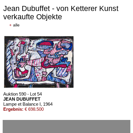
Jean Dubuffet - von Ketterer Kunst
verkaufte Objekte
+
alle
Auktion 611 - Lot 125001019
EMIL SCHUMACHER
Bleibild B-3/1970
, 1970
Schätzpreis:
€ 60.000
Auktion 590 - Lot 54
JEAN DUBUFFET
Lampe et Balance I
, 1964
Ergebnis:
€ 698.500