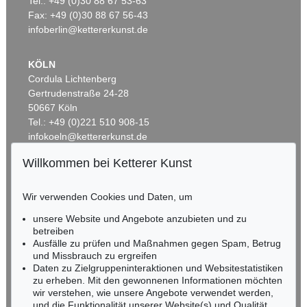
Tel.: +49 (0)30 88 67 53-63
Ergebnis:
€ 97.600
Ergebnis:
€ 83.850
Fax: +49 (0)30 88 67 56-43
infoberlin@kettererkunst.de
KÖLN
Cordula Lichtenberg
Gertrudenstraße 24-28
50667 Köln
Tel.: +49 (0)221 510 908-15
infokoeln@kettererkunst.de
Willkommen bei Ketterer Kunst
Auktion 601 - Lot 323
BADEN-WÜRTTEMBERG
JEAN DUBUFFET
HESSEN
Personage dans un paysage
, 1960
Wir verwenden Cookies und Daten, um
Ergebnis:
€ 54.180
RHEINLAND-PFALZ
Miriam Heß
unsere Website und Angebote anzubieten und zu
Tel.: +49 (0)62 21 58 80-038
betreiben
Fax: +49 (0)62 21 58 80-595
Ausfälle zu prüfen und Maßnahmen gegen Spam, Betrug
und Missbrauch zu ergreifen
infoheidelberg@kettererkunst.de
Daten zu Zielgruppeninteraktionen und Websitestatistiken
zu erheben. Mit den gewonnenen Informationen möchten
NORDDEUTSCHLAND
wir verstehen, wie unsere Angebote verwendet werden,
und die Funktionalität unserer Website(s) und Qualität
Nico Kassel, M.A.