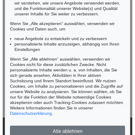
wir verstehen, wie unsere Angebote verwendet werden,
NORDDEUTSCHLAND
und die Funktionalität unserer Website(s) und Qualität
Nico Kassel, M.A.
unserer Inhalte für Sie weiter zu verbessern.
Tel.: +49 (0)89 55244-164
Wenn Sie „Alle akzeptieren“ auswählen, verwenden wir
Mobil: +49 (0)171 8618661
Cookies und Daten auch, um
n.kassel@kettererkunst.de
neue Angebote zu entwickeln und zu verbessern
personalisierte Inhalte anzuzeigen, abhängig von Ihren
Einstellungen
Keine Auktion mehr verpassen!
Wenn Sie „Alle ablehnen“ auswählen, verwenden wir
Wir informieren Sie rechtzeitig.
Cookies nicht für diese zusätzlichen Zwecke. Nicht
personalisierte Inhalte werden u. a. von Inhalten, die Sie
sich gerade ansehen, Aktivitäten in Ihrer aktiven
Suchsitzung und Ihrem Standort beeinflusst. Wir nutzen
Cookies, um Inhalte zu personalisieren und die Zugriffe auf
Jetzt zum Newsletter anmelden >
unsere Website zu analysieren. Sie können wählen, ob Sie
nur für die Funktion der Website notwendige Cookies
akzeptieren oder auch Tracking-Cookies zulassen möchten.
Weitere Informationen finden Sie in unserer
Datenschutzerklärung
.
© 2026 Ketterer Kunst GmbH & Co. KG
Alle ablehnen