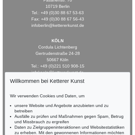
Fasanenstr. 70
10719 Berlin
Tel.: +49 (0)30 88 67 53-63
Fax: +49 (0)30 88 67 56-43
infoberlin@kettererkunst.de
KÖLN
Cordula Lichtenberg
Gertrudenstraße 24-28
50667 Köln
Tel.: +49 (0)221 510 908-15
infokoeln@kettererkunst.de
Willkommen bei Ketterer Kunst
BADEN-WÜRTTEMBERG
HESSEN
Wir verwenden Cookies und Daten, um
RHEINLAND-PFALZ
unsere Website und Angebote anzubieten und zu
Miriam Heß
betreiben
Tel.: +49 (0)62 21 58 80-038
Ausfälle zu prüfen und Maßnahmen gegen Spam, Betrug
Fax: +49 (0)62 21 58 80-595
und Missbrauch zu ergreifen
infoheidelberg@kettererkunst.de
Daten zu Zielgruppeninteraktionen und Websitestatistiken
zu erheben. Mit den gewonnenen Informationen möchten