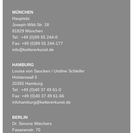
Auktion 610 - Lot 426000371
P. KÜPPERS
MÜNCHEN
Das Kestnerbuch
, 1919
Hauptsitz
Schätzpreis:
€ 1.000
Joseph-Wild-Str. 18
81829 München
Tel.: +49 (0)89 55 244-0
Fax: +49 (0)89 55 244-177
info@kettererkunst.de
Auktion 392 - Lot 23
Auktion 563 - Lot 210
GUSTAV KLIMT
GUSTAV KLIMT
Brustbild eines Mädchens im Profil nach rechts - Kniestück im Profil nach rechts
, 1916
Mit gesenktem Blick
, 1916
HAMBURG
Ergebnis:
€ 79.300
Ergebnis:
€ 76.200
Louisa von Saucken / Undine Schleifer
Holstenwall 5
20355 Hamburg
Tel.: +49 (0)40 37 49 61-0
Fax: +49 (0)40 37 49 61-66
infohamburg@kettererkunst.de
BERLIN
Dr. Simone Wiechers
Fasanenstr. 70
Auktion 542 - Lot 51.10
Auktion 456 - Lot 54