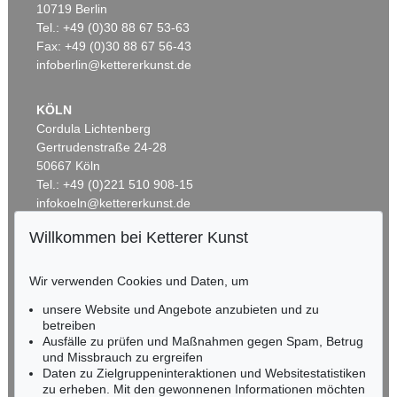
10719 Berlin
GUSTAV KLIMT
GUSTAV KLIMT
Das Werk
, 1918
Das Werk Gustav Klimts. 5 Lieferungen
, 1908
Tel.: +49 (0)30 88 67 53-63
Ergebnis:
€ 72.500
Ergebnis:
€ 66.420
Fax: +49 (0)30 88 67 56-43
infoberlin@kettererkunst.de
KÖLN
Cordula Lichtenberg
Gertrudenstraße 24-28
50667 Köln
Tel.: +49 (0)221 510 908-15
infokoeln@kettererkunst.de
Willkommen bei Ketterer Kunst
Auktion 499 - Lot 75
Auktion 282 - Lot 892
BADEN-WÜRTTEMBERG
GUSTAV KLIMT
GUSTAV KLIMT
HESSEN
Das Werk
, 1914
Sitzender Halbakt von vorn, um 1910
Wir verwenden Cookies und Daten, um
Ergebnis:
€ 65.000
Ergebnis:
€ 59.800
RHEINLAND-PFALZ
Miriam Heß
unsere Website und Angebote anzubieten und zu
Tel.: +49 (0)62 21 58 80-038
betreiben
Ausfälle zu prüfen und Maßnahmen gegen Spam, Betrug
Fax: +49 (0)62 21 58 80-595
und Missbrauch zu ergreifen
infoheidelberg@kettererkunst.de
Daten zu Zielgruppeninteraktionen und Websitestatistiken
zu erheben. Mit den gewonnenen Informationen möchten