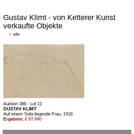
Gustav Klimt - von Ketterer Kunst
verkaufte Objekte
+
alle
Auktion 610 - Lot 426000366
Auktion 610 - Lot 426000326
ERNST HAECKEL
THOMAS MANN
Kunst-Formen der Natur. 10 Hefte und Supplement in 1 Band
, 1904
Mario und der Zauberer
, 1998
Schätzpreis:
€ 2.000
Schätzpreis:
€ 1.000
Auktion 386 - Lot 11
GUSTAV KLIMT
Auf einem Sofa liegende Frau
, 1916
Ergebnis:
€ 87.840