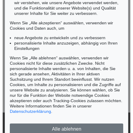
wir verstehen, wie unsere Angebote verwendet werden,
NORDDEUTSCHLAND
und die Funktionalität unserer Website(s) und Qualität
Nico Kassel, M.A.
unserer Inhalte für Sie weiter zu verbessern.
Tel.: +49 (0)89 55244-164
Mobil: +49 (0)171 8618661
Wenn Sie „Alle akzeptieren“ auswählen, verwenden wir
n.kassel@kettererkunst.de
Cookies und Daten auch, um
Auktion 522 - Lot 404
Auktion 392 - Lot 16
GUSTAV KLIMT
GUSTAV KLIMT
neue Angebote zu entwickeln und zu verbessern
Im Lehnstuhl Sitzende von vorne
, 1904
Liebespaar
, 1908
personalisierte Inhalte anzuzeigen, abhängig von Ihren
Ergebnis:
€ 50.000
Ergebnis:
€ 48.800
Keine Auktion mehr verpassen!
Einstellungen
Wir informieren Sie rechtzeitig.
Wenn Sie „Alle ablehnen“ auswählen, verwenden wir
Cookies nicht für diese zusätzlichen Zwecke. Nicht
personalisierte Inhalte werden u. a. von Inhalten, die Sie
sich gerade ansehen, Aktivitäten in Ihrer aktiven
Suchsitzung und Ihrem Standort beeinflusst. Wir nutzen
Jetzt zum Newsletter anmelden >
Cookies, um Inhalte zu personalisieren und die Zugriffe auf
unsere Website zu analysieren. Sie können wählen, ob Sie
nur für die Funktion der Website notwendige Cookies
akzeptieren oder auch Tracking-Cookies zulassen möchten.
Weitere Informationen finden Sie in unserer
Auktion 509 - Lot 287
Datenschutzerklärung
.
GUSTAV KLIMT
Das Werk
, 1918
© 2026 Ketterer Kunst GmbH & Co. KG
Ergebnis:
€ 47.500
Alle ablehnen
Datenschutz
Impressum