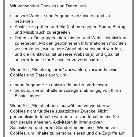
HESSEN
Selbstbildnis mit Rückenakt (im Hintergrund Elfriede Timm)
, 1929
Zigeunermappe
, 1927
Wir verwenden Cookies und Daten, um
Ergebnis:
€ 549.000
Ergebnis:
€ 493.151
RHEINLAND-PFALZ
Miriam Heß
unsere Website und Angebote anzubieten und zu
Tel.: +49 (0)62 21 58 80-038
betreiben
Fax: +49 (0)62 21 58 80-595
Ausfälle zu prüfen und Maßnahmen gegen Spam, Betrug
und Missbrauch zu ergreifen
infoheidelberg@kettererkunst.de
Daten zu Zielgruppeninteraktionen und Websitestatistiken
zu erheben. Mit den gewonnenen Informationen möchten
NORDDEUTSCHLAND
wir verstehen, wie unsere Angebote verwendet werden,
und die Funktionalität unserer Website(s) und Qualität
Nico Kassel, M.A.
unserer Inhalte für Sie weiter zu verbessern.
Tel.: +49 (0)89 55244-164
Mobil: +49 (0)171 8618661
Wenn Sie „Alle akzeptieren“ auswählen, verwenden wir
n.kassel@kettererkunst.de
Cookies und Daten auch, um
Auktion 606 - Lot 68
Auktion 432 - Lot 314
OTTO MUELLER
OTTO MUELLER
neue Angebote zu entwickeln und zu verbessern
Badende am Waldsee
, 1919
Zwei Mädchen auf der Waldwiese/Zwei Akte auf Waldwiese/Im Gras
, 1910
personalisierte Inhalte anzuzeigen, abhängig von Ihren
Ergebnis:
€ 451.500
Ergebnis:
€ 375.000
Keine Auktion mehr verpassen!
Einstellungen
Wir informieren Sie rechtzeitig.
Wenn Sie „Alle ablehnen“ auswählen, verwenden wir
Cookies nicht für diese zusätzlichen Zwecke. Nicht
personalisierte Inhalte werden u. a. von Inhalten, die Sie
sich gerade ansehen, Aktivitäten in Ihrer aktiven
Suchsitzung und Ihrem Standort beeinflusst. Wir nutzen
Jetzt zum Newsletter anmelden >
Cookies, um Inhalte zu personalisieren und die Zugriffe auf