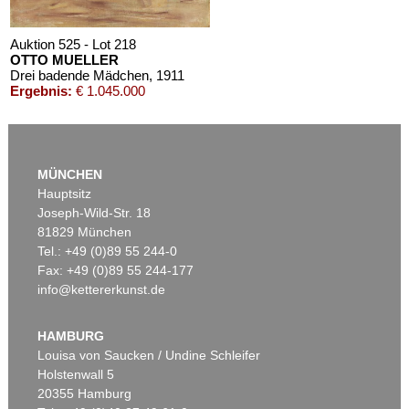
Auktion 525 - Lot 218
OTTO MUELLER
Drei badende Mädchen
, 1911
Ergebnis:
€ 1.045.000
MÜNCHEN
Hauptsitz
Joseph-Wild-Str. 18
81829 München
Tel.: +49 (0)89 55 244-0
Fax: +49 (0)89 55 244-177
info@kettererkunst.de
Auktion 540 - Lot 24
OTTO MUELLER
Mädchen auf dem Kanapee
, 1914
HAMBURG
Ergebnis:
€ 825.500
Louisa von Saucken / Undine Schleifer
Holstenwall 5
20355 Hamburg