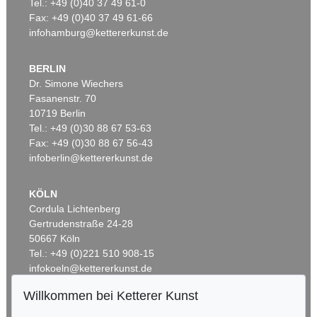
Tel.: +49 (0)40 37 49 61-0
Fax: +49 (0)40 37 49 61-66
infohamburg@kettererkunst.de
BERLIN
Dr. Simone Wiechers
Fasanenstr. 70
Auktion 360 - Lot 123
Auktion 545 - Lot 53
10719 Berlin
OTTO MUELLER
OTTO MUELLER
Artistenpaar
, 1910
Badende in Landschaft
, 1920
Tel.: +49 (0)30 88 67 53-63
Ergebnis:
€ 780.000
Ergebnis:
€ 762.000
Fax: +49 (0)30 88 67 56-43
infoberlin@kettererkunst.de
KÖLN
Cordula Lichtenberg
Gertrudenstraße 24-28
50667 Köln
Tel.: +49 (0)221 510 908-15
infokoeln@kettererkunst.de
Willkommen bei Ketterer Kunst
Auktion 415 - Lot 326
Auktion 227 - Lot 14
BADEN-WÜRTTEMBERG
OTTO MUELLER
OTTO MUELLER