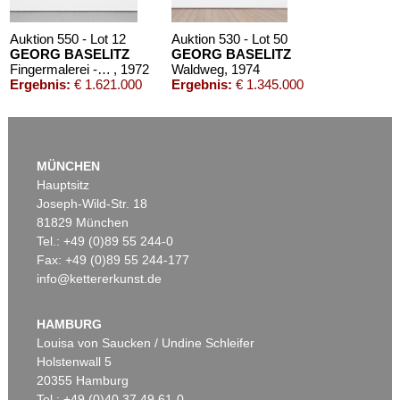
Auktion 550 - Lot 12
Auktion 530 - Lot 50
GEORG BASELITZ
GEORG BASELITZ
Fingermalerei - Birke
, 1972
Waldweg
, 1974
Ergebnis:
€ 1.621.000
Ergebnis:
€ 1.345.000
MÜNCHEN
Hauptsitz
Joseph-Wild-Str. 18
81829 München
Tel.: +49 (0)89 55 244-0
Fax: +49 (0)89 55 244-177
info@kettererkunst.de
Auktion 535 - Lot 50
Auktion 606 - Lot 37
GEORG BASELITZ
G. BASELITZ
Hofteich
, 1975
Enddesign
, 2011
HAMBURG
Ergebnis:
€ 1.045.000
Ergebnis:
€ 967.500
Louisa von Saucken / Undine Schleifer
Holstenwall 5
20355 Hamburg
Tel.: +49 (0)40 37 49 61-0