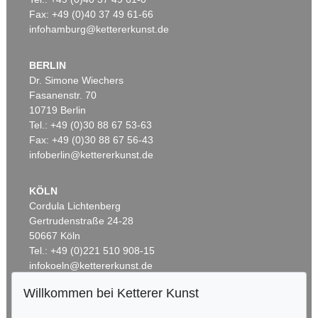
Fax: +49 (0)40 37 49 61-66
infohamburg@kettererkunst.de
BERLIN
Dr. Simone Wiechers
Fasanenstr. 70
Auktion 451 - Lot 830
Auktion 479 - Lot 854
10719 Berlin
GEORG BASELITZ
G. BASELITZ
Tel.: +49 (0)30 88 67 53-63
Zwei halbe Kühe
, 1968
Mäanderlied (28.VII.91/2.VIII.91)
, 1991
Ergebnis:
€ 889.000
Ergebnis:
€ 661.000
Fax: +49 (0)30 88 67 56-43
infoberlin@kettererkunst.de
KÖLN
Cordula Lichtenberg
Gertrudenstraße 24-28
50667 Köln
Tel.: +49 (0)221 510 908-15
infokoeln@kettererkunst.de
Willkommen bei Ketterer Kunst
Auktion 550 - Lot 59
Auktion 606 - Lot 35
BADEN-WÜRTTEMBERG
GEORG BASELITZ
GEORG BASELITZ
HESSEN