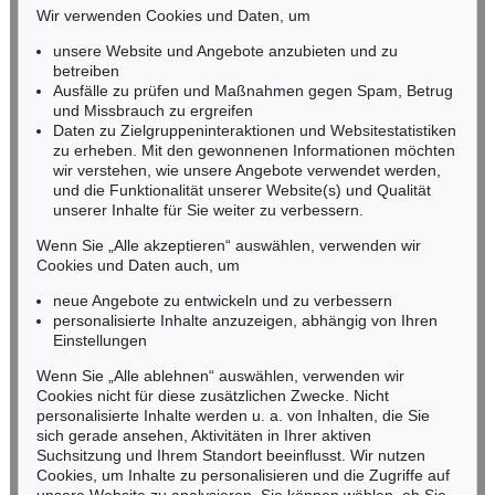
Dix besucht Goya
, 2008
Adler (Künstlerbuch mit 87 Adlern)
, 1977
Wir verwenden Cookies und Daten, um
RHEINLAND-PFALZ
Ergebnis:
€ 508.000
Ergebnis:
€ 464.400
Miriam Heß
unsere Website und Angebote anzubieten und zu
Tel.: +49 (0)62 21 58 80-038
betreiben
Fax: +49 (0)62 21 58 80-595
Ausfälle zu prüfen und Maßnahmen gegen Spam, Betrug
und Missbrauch zu ergreifen
infoheidelberg@kettererkunst.de
Daten zu Zielgruppeninteraktionen und Websitestatistiken
zu erheben. Mit den gewonnenen Informationen möchten
NORDDEUTSCHLAND
wir verstehen, wie unsere Angebote verwendet werden,
und die Funktionalität unserer Website(s) und Qualität
Nico Kassel, M.A.
unserer Inhalte für Sie weiter zu verbessern.
Tel.: +49 (0)89 55244-164
Mobil: +49 (0)171 8618661
Wenn Sie „Alle akzeptieren“ auswählen, verwenden wir
n.kassel@kettererkunst.de
Cookies und Daten auch, um
Auktion 410 - Lot 1246
Auktion 461 - Lot 867
G. BASELITZ
G. BASELITZ
neue Angebote zu entwickeln und zu verbessern
Der Abgarkopf
, 1984
Das Abgarbild
, 1984
personalisierte Inhalte anzuzeigen, abhängig von Ihren
Ergebnis:
€ 451.400
Ergebnis:
€ 425.000
Keine Auktion mehr verpassen!
Einstellungen
Wir informieren Sie rechtzeitig.
Wenn Sie „Alle ablehnen“ auswählen, verwenden wir
Cookies nicht für diese zusätzlichen Zwecke. Nicht
personalisierte Inhalte werden u. a. von Inhalten, die Sie
sich gerade ansehen, Aktivitäten in Ihrer aktiven
Suchsitzung und Ihrem Standort beeinflusst. Wir nutzen
Jetzt zum Newsletter anmelden >
Cookies, um Inhalte zu personalisieren und die Zugriffe auf