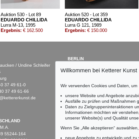
Auktion 530 - Lot 89
Auktion 520 - Lot 359
EDUARDO CHILLIDA
EDUARDO CHILLIDA
Lurra M-13
, 1995
Lurra G 121
, 1989
Ergebnis:
€ 162.500
Ergebnis:
€ 150.000
BERLIN
aucken / Undine Schleifer
Dr. Simone Wiechers
Willkommen bei Ketterer Kunst
5
Fasanenstr. 70
urg
10719 Berlin
)40 37 49 61-0
Tel.: +49 (0)30 88 67 53-63
Wir verwenden Cookies und Daten, um
40 37 49 61-66
Fax: +49 (0)30 88 67 56-43
unsere Website und Angebote anzubi
@kettererkunst.de
infoberlin@kettererkunst.de
ktion 407 - Lot 246
Auktion 425 - Lot 855
Au
Ausfälle zu prüfen und Maßnahmen g
UARDO CHILLIDA
EDUARDO CHILLIDA
E
Daten zu Zielgruppeninteraktionen u
rge Guillén: Mas allá
, 1973
Ohne Titel (Gravitación)
, 1994
Aun
Informationen möchten wir verstehen
gebnis:
€ 45.140
Ergebnis:
€ 42.500
Er
unserer Website(s) und Qualität unser
Keine Auktion mehr ver
SCHLAND
 M.A.
Wir informieren Sie recht
Wenn Sie „Alle akzeptieren“ auswählen
)89 55244-164
neue Angebote zu entwickeln und zu