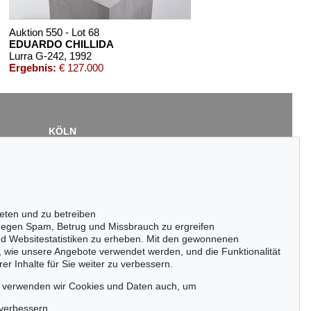
Auktion 550 - Lot 68
EDUARDO CHILLIDA
Lurra G-242
, 1992
Ergebnis:
€ 127.000
KÖLN
Cordula Lichtenberg
Gertrudenstraße 24-28
50667 Köln
Tel.: +49 (0)221 510 908-15
infokoeln@kettererkunst.de
eten und zu betreiben
ktion 591 - Lot 145
Auktion 381 - Lot 227
egen Spam, Betrug und Missbrauch zu ergreifen
DUARDO CHILLIDA
E. CHILLIDA
nd Websitestatistiken zu erheben. Mit den gewonnenen
di III
, 1970
Lurra 8
, 1977
, wie unsere Angebote verwendet werden, und die Funktionalität
gebnis:
€ 33.020
Ergebnis:
€ 31.720
er Inhalte für Sie weiter zu verbessern.
passen!
zeitig.
, verwenden wir Cookies und Daten auch, um
 verbessern