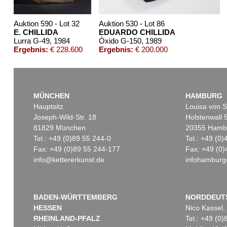
Auktion 590 - Lot 32
Auktion 530 - Lot 86
E. CHILLIDA
EDUARDO CHILLIDA
Lurra G-49
, 1984
Óxido G-150
, 1989
Ergebnis:
€ 228.600
Ergebnis:
€ 200.000
MÜNCHEN
HAMBURG
Hauptsitz
Louisa von S
Joseph-Wild-Str. 18
Holstenwall 
81829 München
20355 Hamb
Tel.: +49 (0)89 55 244-0
Tel.: +49 (0
Fax: +49 (0)89 55 244-177
Fax: +49 (0)
info@kettererkunst.de
infohamburg
Auktion 601 - Lot 111
Auktion 451 - Lot 881
Au
EDUARDO CHILLIDA
E. CHILLIDA
ED
Lurra, G 140
, 1989
Gravitacion
, 1989
Jo
Ergebnis:
€ 95.460
Ergebnis:
€ 50.000
Er
BADEN-WÜRTTEMBERG
NORDDEUT
HESSEN
Nico Kassel,
RHEINLAND-PFALZ
Tel.: +49 (0