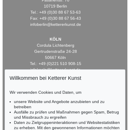
Fasanenstr. 70
10719 Berlin
Tel.: +49 (0)30 88 67 53-63
Fax: +49 (0)30 88 67 56-43
infoberlin@kettererkunst.de
KÖLN
Cordula Lichtenberg
Gertrudenstraße 24-28
50667 Köln
Tel.: +49 (0)221 510 908-15
infokoeln@kettererkunst.de
Willkommen bei Ketterer Kunst
BADEN-WÜRTTEMBERG
HESSEN
Wir verwenden Cookies und Daten, um
RHEINLAND-PFALZ
unsere Website und Angebote anzubieten und zu
Miriam Heß
betreiben
Tel.: +49 (0)62 21 58 80-038
Ausfälle zu prüfen und Maßnahmen gegen Spam, Betrug
Fax: +49 (0)62 21 58 80-595
und Missbrauch zu ergreifen
infoheidelberg@kettererkunst.de
Daten zu Zielgruppeninteraktionen und Websitestatistiken
zu erheben. Mit den gewonnenen Informationen möchten