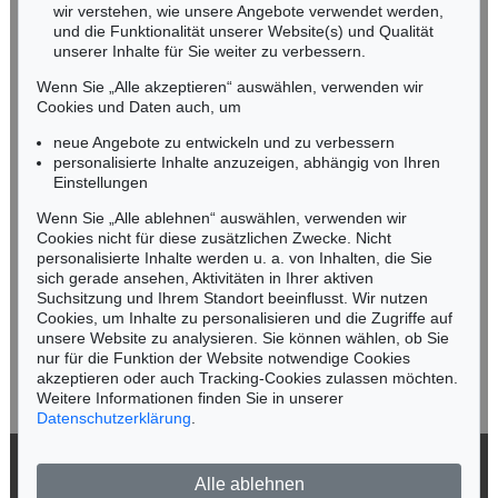
wir verstehen, wie unsere Angebote verwendet werden,
NORDDEUTSCHLAND
und die Funktionalität unserer Website(s) und Qualität
Nico Kassel, M.A.
unserer Inhalte für Sie weiter zu verbessern.
Tel.: +49 (0)89 55244-164
Wenn Sie „Alle akzeptieren“ auswählen, verwenden wir
Mobil: +49 (0)171 8618661
Cookies und Daten auch, um
n.kassel@kettererkunst.de
neue Angebote zu entwickeln und zu verbessern
personalisierte Inhalte anzuzeigen, abhängig von Ihren
Einstellungen
Keine Auktion mehr verpassen!
Wenn Sie „Alle ablehnen“ auswählen, verwenden wir
Wir informieren Sie rechtzeitig.
Cookies nicht für diese zusätzlichen Zwecke. Nicht
personalisierte Inhalte werden u. a. von Inhalten, die Sie
sich gerade ansehen, Aktivitäten in Ihrer aktiven
Suchsitzung und Ihrem Standort beeinflusst. Wir nutzen
Cookies, um Inhalte zu personalisieren und die Zugriffe auf
Jetzt zum Newsletter anmelden >
unsere Website zu analysieren. Sie können wählen, ob Sie
nur für die Funktion der Website notwendige Cookies
akzeptieren oder auch Tracking-Cookies zulassen möchten.
Weitere Informationen finden Sie in unserer
Datenschutzerklärung
.
© 2026 Ketterer Kunst GmbH & Co. KG
Alle ablehnen