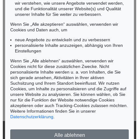
wir verstehen, wie unsere Angebote verwendet werden,
NORDDEUTSCHLAND
und die Funktionalität unserer Website(s) und Qualität
Nico Kassel, M.A.
unserer Inhalte für Sie weiter zu verbessern.
Tel.: +49 (0)89 55244-164
Wenn Sie „Alle akzeptieren“ auswählen, verwenden wir
Mobil: +49 (0)171 8618661
Cookies und Daten auch, um
n.kassel@kettererkunst.de
neue Angebote zu entwickeln und zu verbessern
personalisierte Inhalte anzuzeigen, abhängig von Ihren
Einstellungen
Keine Auktion mehr verpassen!
Wenn Sie „Alle ablehnen“ auswählen, verwenden wir
Wir informieren Sie rechtzeitig.
Cookies nicht für diese zusätzlichen Zwecke. Nicht
personalisierte Inhalte werden u. a. von Inhalten, die Sie
sich gerade ansehen, Aktivitäten in Ihrer aktiven
Suchsitzung und Ihrem Standort beeinflusst. Wir nutzen
Cookies, um Inhalte zu personalisieren und die Zugriffe auf
Jetzt zum Newsletter anmelden >
unsere Website zu analysieren. Sie können wählen, ob Sie
nur für die Funktion der Website notwendige Cookies
akzeptieren oder auch Tracking-Cookies zulassen möchten.
Weitere Informationen finden Sie in unserer
Datenschutzerklärung
.
© 2026 Ketterer Kunst GmbH & Co. KG
Alle ablehnen