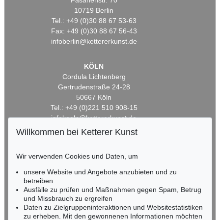
Fasanenstr. 70
10719 Berlin
Tel.: +49 (0)30 88 67 53-63
Fax: +49 (0)30 88 67 56-43
infoberlin@kettererkunst.de
KÖLN
Cordula Lichtenberg
Gertrudenstraße 24-28
50667 Köln
Tel.: +49 (0)221 510 908-15
infokoeln@kettererkunst.de
Willkommen bei Ketterer Kunst
BADEN-WÜRTTEMBERG
HESSEN
Wir verwenden Cookies und Daten, um
RHEINLAND-PFALZ
unsere Website und Angebote anzubieten und zu
Miriam Heß
betreiben
Tel.: +49 (0)62 21 58 80-038
Ausfälle zu prüfen und Maßnahmen gegen Spam, Betrug
Fax: +49 (0)62 21 58 80-595
und Missbrauch zu ergreifen
infoheidelberg@kettererkunst.de
Daten zu Zielgruppeninteraktionen und Websitestatistiken
zu erheben. Mit den gewonnenen Informationen möchten