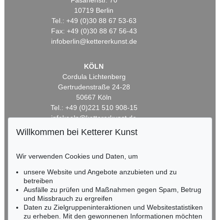
Fasanenstr. 70
10719 Berlin
Tel.: +49 (0)30 88 67 53-63
Fax: +49 (0)30 88 67 56-43
infoberlin@kettererkunst.de
KÖLN
Cordula Lichtenberg
Gertrudenstraße 24-28
50667 Köln
Tel.: +49 (0)221 510 908-15
infokoeln@kettererkunst.de
Willkommen bei Ketterer Kunst
BADEN-WÜRTTEMBERG
HESSEN
Wir verwenden Cookies und Daten, um
RHEINLAND-PFALZ
unsere Website und Angebote anzubieten und zu
Miriam Heß
betreiben
Tel.: +49 (0)62 21 58 80-038
Ausfälle zu prüfen und Maßnahmen gegen Spam, Betrug
Fax: +49 (0)62 21 58 80-595
und Missbrauch zu ergreifen
infoheidelberg@kettererkunst.de
Daten zu Zielgruppeninteraktionen und Websitestatistiken
zu erheben. Mit den gewonnenen Informationen möchten