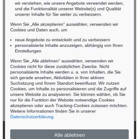
wir verstehen, wie unsere Angebote verwendet werden,
NORDDEUTSCHLAND
und die Funktionalität unserer Website(s) und Qualität
Nico Kassel, M.A.
unserer Inhalte für Sie weiter zu verbessern.
Tel.: +49 (0)89 55244-164
Wenn Sie „Alle akzeptieren“ auswählen, verwenden wir
Mobil: +49 (0)171 8618661
Cookies und Daten auch, um
n.kassel@kettererkunst.de
neue Angebote zu entwickeln und zu verbessern
personalisierte Inhalte anzuzeigen, abhängig von Ihren
Einstellungen
Keine Auktion mehr verpassen!
Wenn Sie „Alle ablehnen“ auswählen, verwenden wir
Wir informieren Sie rechtzeitig.
Cookies nicht für diese zusätzlichen Zwecke. Nicht
personalisierte Inhalte werden u. a. von Inhalten, die Sie
sich gerade ansehen, Aktivitäten in Ihrer aktiven
Suchsitzung und Ihrem Standort beeinflusst. Wir nutzen
Cookies, um Inhalte zu personalisieren und die Zugriffe auf
Jetzt zum Newsletter anmelden >
unsere Website zu analysieren. Sie können wählen, ob Sie
nur für die Funktion der Website notwendige Cookies
akzeptieren oder auch Tracking-Cookies zulassen möchten.
Weitere Informationen finden Sie in unserer
Datenschutzerklärung
.
© 2026 Ketterer Kunst GmbH & Co. KG
Alle ablehnen