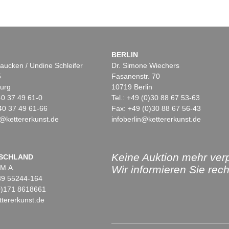
BERLIN
aucken / Undine Schleifer
Dr. Simone Wiechers
5
Fasanenstr. 70
urg
10719 Berlin
)40 37 49 61-0
Tel.: +49 (0)30 88 67 53-63
40 37 49 61-66
Fax: +49 (0)30 88 67 56-43
@kettererkunst.de
infoberlin@kettererkunst.de
Keine Auktion mehr ver
SCHLAND
 M.A.
Wir informieren Sie recht
)89 55244-164
(0)171 8618661
tererkunst.de