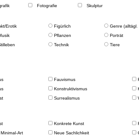
rafik
Fotografie
Skulptur
Akt/Erotik
Figürlich
Genre (alltägl
Musik
Pflanzen
Porträt
Stilleben
Technik
Tiere
us
Fauvismus
us
Konstruktivismus
st
Surrealismus
st
Konkrete Kunst
 Minimal-Art
Neue Sachlichkeit