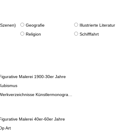
. Szenen)
Geografie
Illustrierte Literatur
Religion
Schifffahrt
Figurative Malerei 1900-30er Jahre
Kubismus
Werkverzeichnisse Künstlermonographien
Figurative Malerei 40er-60er Jahre
Op Art