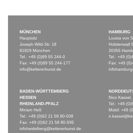
MÜNCHEN
HAMBURG
Hauptsitz
Louisa von S
Joseph-Wild-Str. 18
Holstenwall 
81829 München
20355 Hamb
Tel.: +49 (0)89 55 244-0
Tel.: +49 (0
Fax: +49 (0)89 55 244-177
Fax: +49 (0)
info@kettererkunst.de
infohamburg
BADEN-WÜRTTEMBERG
NORDDEUT
HESSEN
Nico Kassel,
RHEINLAND-PFALZ
Tel.: +49 (0
Miriam Heß
Mobil: +49 
Tel.: +49 (0)62 21 58 80-038
n.kassel@ket
Fax: +49 (0)62 21 58 80-595
infoheidelberg@kettererkunst.de