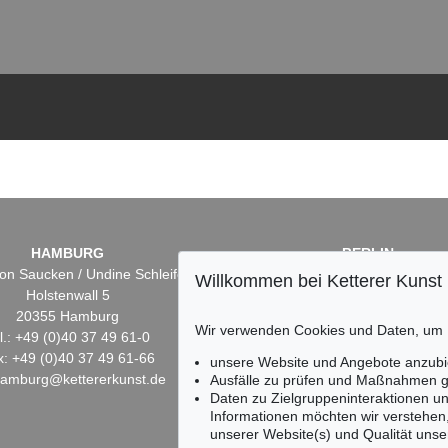
HAMBURG
BERLIN
on Saucken / Undine Schleifer
Dr. Simone Wiechers
Willkommen bei Ketterer Kunst
Holstenwall 5
Fasanenstr. 70
20355 Hamburg
10719 Berlin
Wir verwenden Cookies und Daten, um
l.: +49 (0)40 37 49 61-0
Tel.: +49 (0)30 88 67 53-6
x: +49 (0)40 37 49 61-66
Fax: +49 (0)30 88 67 56-
unsere Website und Angebote anzubi
hamburg@kettererkunst.de
infoberlin@kettererkunst.
Ausfälle zu prüfen und Maßnahmen g
Daten zu Zielgruppeninteraktionen u
Informationen möchten wir verstehen
unserer Website(s) und Qualität unser