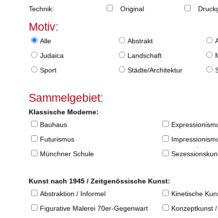
Technik:
Original
Druckg
Motiv:
Alle
Abstrakt
Judaica
Landschaft
Sport
Städte/Architektur
Sammelgebiet:
Klassische Moderne:
Bauhaus
Expressionism
Futurismus
Impressionism
Münchner Schule
Sezessionskun
Kunst nach 1945 / Zeitgenössische Kunst:
Abstraktion / Informel
Kinetische Kun
Figurative Malerei 70er-Gegenwart
Konzeptkunst /