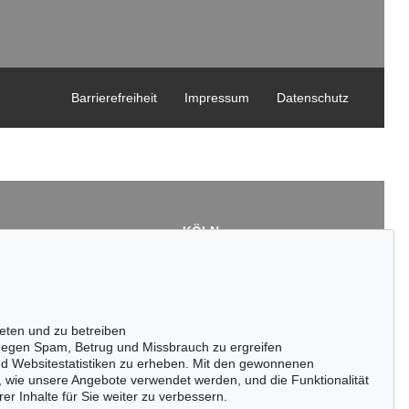
Barrierefreiheit
Impressum
Datenschutz
KÖLN
Cordula Lichtenberg
Gertrudenstraße 24-28
50667 Köln
3
Tel.: +49 (0)221 510 908-15
43
infokoeln@kettererkunst.de
eten und zu betreiben
de
egen Spam, Betrug und Missbrauch zu ergreifen
nd Websitestatistiken zu erheben. Mit den gewonnenen
, wie unsere Angebote verwendet werden, und die Funktionalität
er Inhalte für Sie weiter zu verbessern.