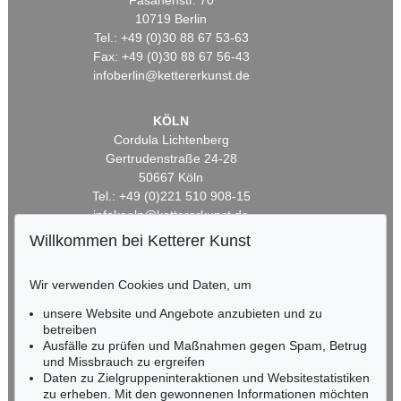
Fasanenstr. 70
10719 Berlin
Tel.: +49 (0)30 88 67 53-63
Fax: +49 (0)30 88 67 56-43
infoberlin@kettererkunst.de
KÖLN
Cordula Lichtenberg
Gertrudenstraße 24-28
50667 Köln
Tel.: +49 (0)221 510 908-15
infokoeln@kettererkunst.de
Willkommen bei Ketterer Kunst
BADEN-WÜRTTEMBERG
HESSEN
Wir verwenden Cookies und Daten, um
RHEINLAND-PFALZ
unsere Website und Angebote anzubieten und zu
Miriam Heß
betreiben
Tel.: +49 (0)62 21 58 80-038
Ausfälle zu prüfen und Maßnahmen gegen Spam, Betrug
Fax: +49 (0)62 21 58 80-595
und Missbrauch zu ergreifen
infoheidelberg@kettererkunst.de
Daten zu Zielgruppeninteraktionen und Websitestatistiken
zu erheben. Mit den gewonnenen Informationen möchten