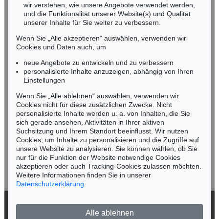
wir verstehen, wie unsere Angebote verwendet werden,
NORDDEUTSCHLAND
und die Funktionalität unserer Website(s) und Qualität
Nico Kassel, M.A.
unserer Inhalte für Sie weiter zu verbessern.
Tel.: +49 (0)89 55244-164
Wenn Sie „Alle akzeptieren“ auswählen, verwenden wir
Mobil: +49 (0)171 8618661
Cookies und Daten auch, um
n.kassel@kettererkunst.de
neue Angebote zu entwickeln und zu verbessern
personalisierte Inhalte anzuzeigen, abhängig von Ihren
Einstellungen
Keine Auktion mehr verpassen!
Wenn Sie „Alle ablehnen“ auswählen, verwenden wir
Wir informieren Sie rechtzeitig.
Cookies nicht für diese zusätzlichen Zwecke. Nicht
personalisierte Inhalte werden u. a. von Inhalten, die Sie
sich gerade ansehen, Aktivitäten in Ihrer aktiven
Suchsitzung und Ihrem Standort beeinflusst. Wir nutzen
Cookies, um Inhalte zu personalisieren und die Zugriffe auf
Jetzt zum Newsletter anmelden >
unsere Website zu analysieren. Sie können wählen, ob Sie
nur für die Funktion der Website notwendige Cookies
akzeptieren oder auch Tracking-Cookies zulassen möchten.
Weitere Informationen finden Sie in unserer
Datenschutzerklärung
.
© 2026 Ketterer Kunst GmbH & Co. KG
Alle ablehnen