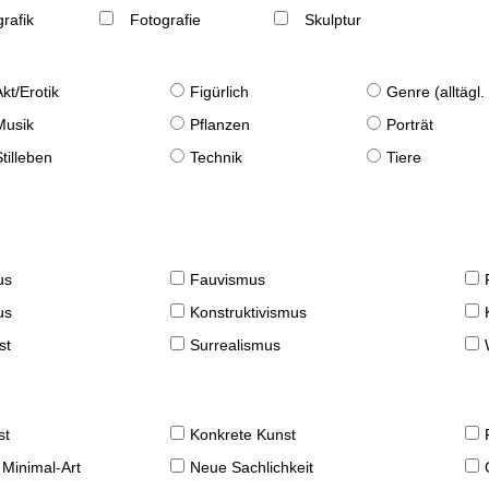
rafik
Fotografie
Skulptur
Akt/Erotik
Figürlich
Genre (alltägl
Musik
Pflanzen
Porträt
Stilleben
Technik
Tiere
us
Fauvismus
us
Konstruktivismus
st
Surrealismus
st
Konkrete Kunst
 Minimal-Art
Neue Sachlichkeit