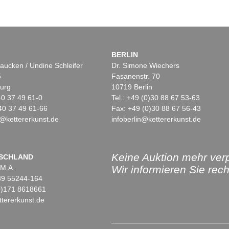
BERLIN
aucken / Undine Schleifer
Dr. Simone Wiechers
5
Fasanenstr. 70
urg
10719 Berlin
)40 37 49 61-0
Tel.: +49 (0)30 88 67 53-63
40 37 49 61-66
Fax: +49 (0)30 88 67 56-43
@kettererkunst.de
infoberlin@kettererkunst.de
Keine Auktion mehr ver
SCHLAND
 M.A.
Wir informieren Sie recht
)89 55244-164
(0)171 8618661
tererkunst.de