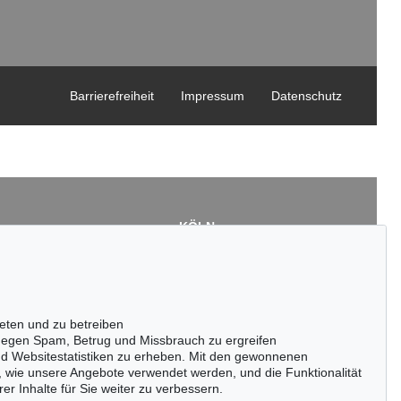
Barrierefreiheit
Impressum
Datenschutz
KÖLN
Cordula Lichtenberg
Gertrudenstraße 24-28
50667 Köln
3
Tel.: +49 (0)221 510 908-15
43
infokoeln@kettererkunst.de
eten und zu betreiben
de
egen Spam, Betrug und Missbrauch zu ergreifen
nd Websitestatistiken zu erheben. Mit den gewonnenen
, wie unsere Angebote verwendet werden, und die Funktionalität
er Inhalte für Sie weiter zu verbessern.