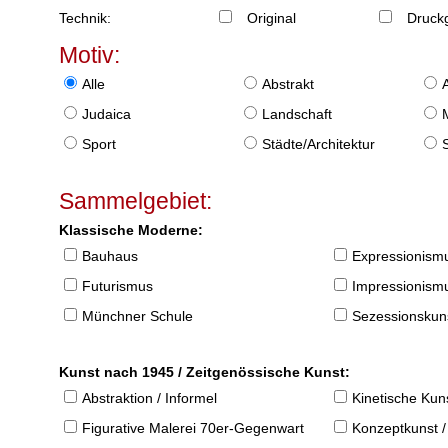
Technik:
Original
Druckg
Motiv:
Alle
Abstrakt
Judaica
Landschaft
Sport
Städte/Architektur
Sammelgebiet:
Klassische Moderne:
Bauhaus
Expressionism
Futurismus
Impressionism
Münchner Schule
Sezessionskun
Kunst nach 1945 / Zeitgenössische Kunst:
Abstraktion / Informel
Kinetische Kun
Figurative Malerei 70er-Gegenwart
Konzeptkunst /