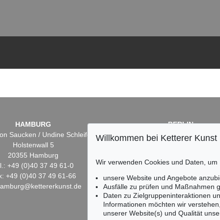
HAMBURG
BERLIN
on Saucken / Undine Schleifer
Dr. Simone Wiechers
Willkommen bei Ketterer Kunst
Holstenwall 5
Fasanenstr. 70
20355 Hamburg
10719 Berlin
Wir verwenden Cookies und Daten, um
l.: +49 (0)40 37 49 61-0
Tel.: +49 (0)30 88 67 53-6
x: +49 (0)40 37 49 61-66
Fax: +49 (0)30 88 67 56-
unsere Website und Angebote anzubi
hamburg@kettererkunst.de
infoberlin@kettererkunst.
Ausfälle zu prüfen und Maßnahmen g
Daten zu Zielgruppeninteraktionen u
Informationen möchten wir verstehen
unserer Website(s) und Qualität unser