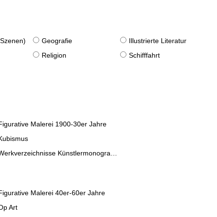
. Szenen)
Geografie
Illustrierte Literatur
Religion
Schifffahrt
Figurative Malerei 1900-30er Jahre
Kubismus
Werkverzeichnisse Künstlermonographien
Figurative Malerei 40er-60er Jahre
Op Art