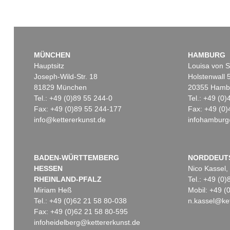
MÜNCHEN
HAMBURG
Hauptsitz
Louisa von S
Joseph-Wild-Str. 18
Holstenwall 
81829 München
20355 Hamb
Tel.: +49 (0)89 55 244-0
Tel.: +49 (0
Fax: +49 (0)89 55 244-177
Fax: +49 (0)
info@kettererkunst.de
infohamburg
BADEN-WÜRTTEMBERG
NORDDEUT
HESSEN
Nico Kassel,
RHEINLAND-PFALZ
Tel.: +49 (0
Miriam Heß
Mobil: +49 
Tel.: +49 (0)62 21 58 80-038
n.kassel@ket
Fax: +49 (0)62 21 58 80-595
infoheidelberg@kettererkunst.de