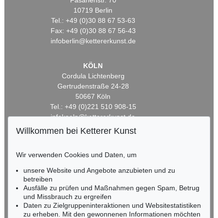
Fasanenstr. 70
10719 Berlin
Tel.: +49 (0)30 88 67 53-63
Fax: +49 (0)30 88 67 56-43
infoberlin@kettererkunst.de
KÖLN
Cordula Lichtenberg
Gertrudenstraße 24-28
50667 Köln
Tel.: +49 (0)221 510 908-15
infokoeln@kettererkunst.de
Willkommen bei Ketterer Kunst
BADEN-WÜRTTEMBERG
HESSEN
Wir verwenden Cookies und Daten, um
RHEINLAND-PFALZ
unsere Website und Angebote anzubieten und zu
Miriam Heß
betreiben
Tel.: +49 (0)62 21 58 80-038
Ausfälle zu prüfen und Maßnahmen gegen Spam, Betrug
Fax: +49 (0)62 21 58 80-595
und Missbrauch zu ergreifen
infoheidelberg@kettererkunst.de
Daten zu Zielgruppeninteraktionen und Websitestatistiken
zu erheben. Mit den gewonnenen Informationen möchten