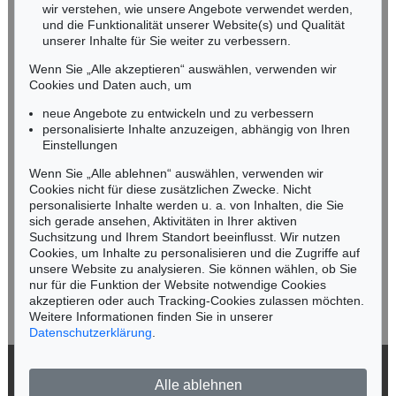
wir verstehen, wie unsere Angebote verwendet werden,
NORDDEUTSCHLAND
und die Funktionalität unserer Website(s) und Qualität
Nico Kassel, M.A.
unserer Inhalte für Sie weiter zu verbessern.
Tel.: +49 (0)89 55244-164
Wenn Sie „Alle akzeptieren“ auswählen, verwenden wir
Mobil: +49 (0)171 8618661
Cookies und Daten auch, um
n.kassel@kettererkunst.de
neue Angebote zu entwickeln und zu verbessern
personalisierte Inhalte anzuzeigen, abhängig von Ihren
Einstellungen
Keine Auktion mehr verpassen!
Wenn Sie „Alle ablehnen“ auswählen, verwenden wir
Wir informieren Sie rechtzeitig.
Cookies nicht für diese zusätzlichen Zwecke. Nicht
personalisierte Inhalte werden u. a. von Inhalten, die Sie
sich gerade ansehen, Aktivitäten in Ihrer aktiven
Suchsitzung und Ihrem Standort beeinflusst. Wir nutzen
Cookies, um Inhalte zu personalisieren und die Zugriffe auf
Jetzt zum Newsletter anmelden >
unsere Website zu analysieren. Sie können wählen, ob Sie
nur für die Funktion der Website notwendige Cookies
akzeptieren oder auch Tracking-Cookies zulassen möchten.
Weitere Informationen finden Sie in unserer
Datenschutzerklärung
.
© 2026 Ketterer Kunst GmbH & Co. KG
Alle ablehnen