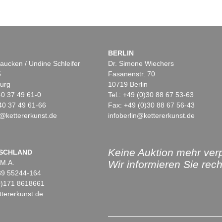
BERLIN
aucken / Undine Schleifer
Dr. Simone Wiechers
5
Fasanenstr. 70
urg
10719 Berlin
)40 37 49 61-0
Tel.: +49 (0)30 88 67 53-63
40 37 49 61-66
Fax: +49 (0)30 88 67 56-43
@kettererkunst.de
infoberlin@kettererkunst.de
Keine Auktion mehr ver
SCHLAND
 M.A.
Wir informieren Sie recht
)89 55244-164
(0)171 8618661
tererkunst.de