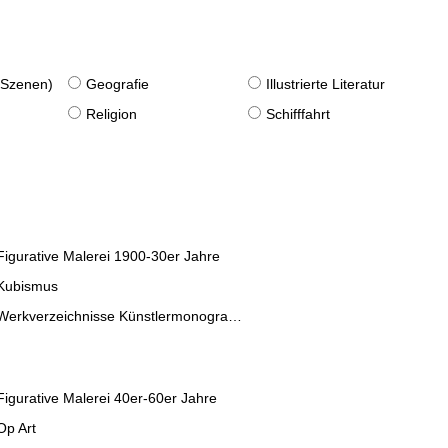
. Szenen)
Geografie
Illustrierte Literatur
Religion
Schifffahrt
Figurative Malerei 1900-30er Jahre
Kubismus
Werkverzeichnisse Künstlermonographien
Figurative Malerei 40er-60er Jahre
Op Art