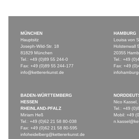
MÜNCHEN
HAMBURG
Hauptsitz
Louisa von S
Joseph-Wild-Str. 18
Holstenwall 
81829 München
20355 Hamb
Tel.: +49 (0)89 55 244-0
Tel.: +49 (0
Fax: +49 (0)89 55 244-177
Fax: +49 (0)
info@kettererkunst.de
infohamburg
BADEN-WÜRTTEMBERG
NORDDEUT
HESSEN
Nico Kassel,
RHEINLAND-PFALZ
Tel.: +49 (0
Miriam Heß
Mobil: +49 
Tel.: +49 (0)62 21 58 80-038
n.kassel@ket
Fax: +49 (0)62 21 58 80-595
infoheidelberg@kettererkunst.de