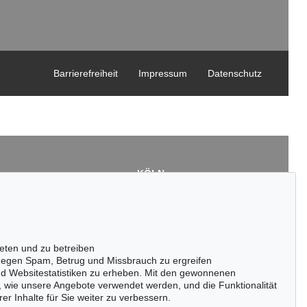
Barrierefreiheit
Impressum
Datenschutz
KÖLN
Cordula Lichtenberg
Gertrudenstraße 24-28
50667 Köln
3
Tel.: +49 (0)221 510 908-15
43
infokoeln@kettererkunst.de
eten und zu betreiben
de
egen Spam, Betrug und Missbrauch zu ergreifen
nd Websitestatistiken zu erheben. Mit den gewonnenen
, wie unsere Angebote verwendet werden, und die Funktionalität
er Inhalte für Sie weiter zu verbessern.