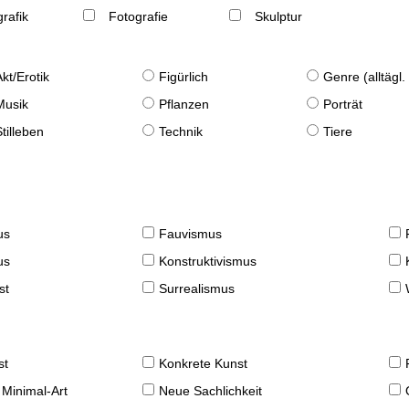
rafik
Fotografie
Skulptur
Akt/Erotik
Figürlich
Genre (alltägl
Musik
Pflanzen
Porträt
Stilleben
Technik
Tiere
us
Fauvismus
us
Konstruktivismus
st
Surrealismus
st
Konkrete Kunst
 Minimal-Art
Neue Sachlichkeit