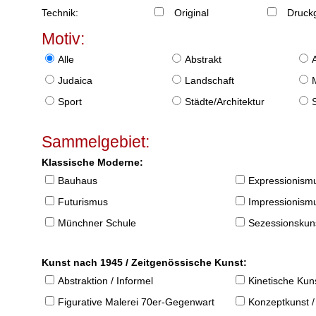
Technik:
Original
Druckg
Motiv:
Alle
Abstrakt
Judaica
Landschaft
Sport
Städte/Architektur
Sammelgebiet:
Klassische Moderne:
Bauhaus
Expressionism
Futurismus
Impressionism
Münchner Schule
Sezessionskun
Kunst nach 1945 / Zeitgenössische Kunst:
Abstraktion / Informel
Kinetische Kun
Figurative Malerei 70er-Gegenwart
Konzeptkunst /