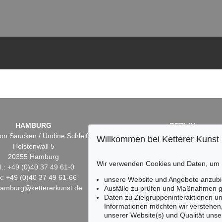
HAMBURG
BERLIN
on Saucken / Undine Schleifer
Dr. Simone Wiechers
Willkommen bei Ketterer Kunst
Holstenwall 5
Fasanenstr. 70
20355 Hamburg
10719 Berlin
Wir verwenden Cookies und Daten, um
l.: +49 (0)40 37 49 61-0
Tel.: +49 (0)30 88 67 53-6
x: +49 (0)40 37 49 61-66
Fax: +49 (0)30 88 67 56-
unsere Website und Angebote anzubi
hamburg@kettererkunst.de
infoberlin@kettererkunst.
Ausfälle zu prüfen und Maßnahmen g
Daten zu Zielgruppeninteraktionen u
Informationen möchten wir verstehen
unserer Website(s) und Qualität unser