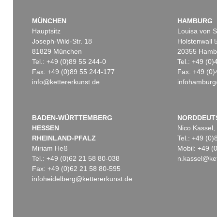
MÜNCHEN
HAMBURG
Hauptsitz
Louisa von S
Joseph-Wild-Str. 18
Holstenwall 
81829 München
20355 Hamb
Tel.: +49 (0)89 55 244-0
Tel.: +49 (0
Fax: +49 (0)89 55 244-177
Fax: +49 (0)
info@kettererkunst.de
infohamburg
Auktion 490 - Lot 8
Auktion 484 -
CARL SPITZWEG
CARL SPIT
Blick ins Tal (Zwei Mädchen auf einer Alpe)
, 1860
Nixenfang
, 1
Ergebnis:
€ 143.750
Ergebnis:
€ 
BADEN-WÜRTTEMBERG
NORDDEUT
HESSEN
Nico Kassel,
RHEINLAND-PFALZ
Tel.: +49 (0
Miriam Heß
Mobil: +49 
Tel.: +49 (0)62 21 58 80-038
n.kassel@ket
Fax: +49 (0)62 21 58 80-595
infoheidelberg@kettererkunst.de