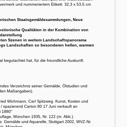
rvermerk und nummeriertem Etikett. 32,3 x 53,5 cm
Bayerischen Staatsgemäldesammlungen, Neue
ositorische Qualitäten in der Kombination von
darstellung
chsten Szenen in weitem Landschaftspanorama
zwegs Landschaften so besonderen hellen, warmen
 begutachtet hat, für die freundliche Auskunft.
ndes Verzeichnis seiner Gemälde, Ölstudien und
enden Maßangaben).
gfried Wichmann, Carl Spitzweg. Kunst, Kosten und
ul. / spazierend Carton 80 17 Juni verkauft an
i 1880"
flage, München 1935, Nr. 122 (m. Abb.).
ke. Gemälde und Aquarelle, Stuttgart 2002, WVZ-Nr.
ek, München.