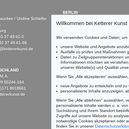
BERLIN
aucken / Undine Schleifer
Dr. Simone Wiechers
Willkommen bei Ketterer Kunst
5
Fasanenstr. 70
urg
10719 Berlin
)40 37 49 61-0
Tel.: +49 (0)30 88 67 53-63
Wir verwenden Cookies und Daten, um
40 37 49 61-66
Fax: +49 (0)30 88 67 56-43
unsere Website und Angebote anzubi
@kettererkunst.de
infoberlin@kettererkunst.de
 Lot 4
Auktion 518 - Lot 15
Auktion 562 - Lot 122
Ausfälle zu prüfen und Maßnahmen g
ZWEG
CARL SPITZWEG
CARL SPITZWEG
Daten zu Zielgruppeninteraktionen u
860
Einsiedler mit Mädchen
, 1870
Fischende Kinder
, 1865
Informationen möchten wir verstehen
137.500
Ergebnis:
€ 112.500
Ergebnis:
€ 101.600
unserer Website(s) und Qualität unser
Keine Auktion mehr ver
SCHLAND
 M.A.
Wir informieren Sie recht
Wenn Sie „Alle akzeptieren“ auswählen
)89 55244-164
neue Angebote zu entwickeln und zu
(0)171 8618661
personalisierte Inhalte anzuzeigen, a
tererkunst.de
Wenn Sie „Alle ablehnen“ auswählen, ve
personalisierte Inhalte werden u. a. von 
Suchsitzung und Ihrem Standort beeinflu
Zugriffe auf unsere Website zu analysie
notwendige Cookies akzeptieren oder a
finden Sie in unserer
Datenschutzerklä