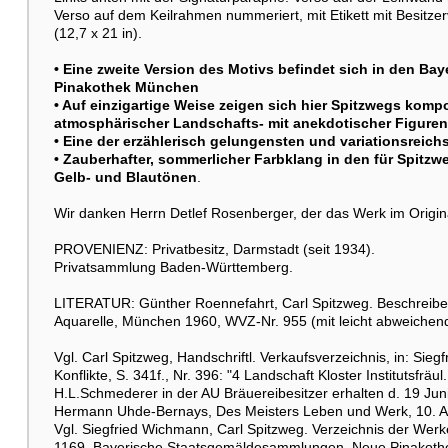
Verso auf dem Keilrahmen nummeriert, mit Etikett mit Besitze
(12,7 x 21 in).
• Eine zweite Version des Motivs befindet sich in den 
Pinakothek München
• Auf einzigartige Weise zeigen sich hier Spitzwegs komp
atmosphärischer Landschafts- mit anekdotischer Figuren
• Eine der erzählerisch gelungensten und variationsrei
• Zauberhafter, sommerlicher Farbklang in den für Spit
Gelb- und Blautönen
.
Wir danken Herrn Detlef Rosenberger, der das Werk im Original
PROVENIENZ: Privatbesitz, Darmstadt (seit 1934).
Privatsammlung Baden-Württemberg.
LITERATUR: Günther Roennefahrt, Carl Spitzweg. Beschreibe
Aquarelle, München 1960, WVZ-Nr. 955 (mit leicht abweich
Vgl. Carl Spitzweg, Handschriftl. Verkaufsverzeichnis, in: Sie
Konflikte, S. 341f., Nr. 396: "4 Landschaft Kloster Institutsfrä
H.L.Schmederer in der AU Bräuereibesitzer erhalten d. 19 Jun
Hermann Uhde-Bernays, Des Meisters Leben und Werk, 10. Au
Vgl. Siegfried Wichmann, Carl Spitzweg. Verzeichnis der Wer
1169, Bayerische Staatsgemäldesammlungen, Neue Pinakoth