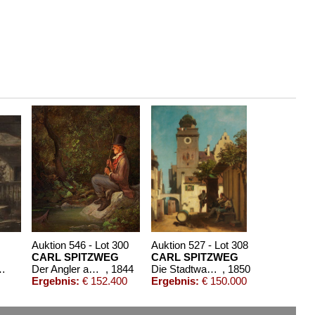
Auktion 546 - Lot 300
Auktion 527 - Lot 308
CARL SPITZWEG
CARL SPITZWEG
dschein, Hund und Katze
Der Angler am Waldbach
, 1844
Die Stadtwache
, 1850
Ergebnis:
€ 152.400
Ergebnis:
€ 150.000