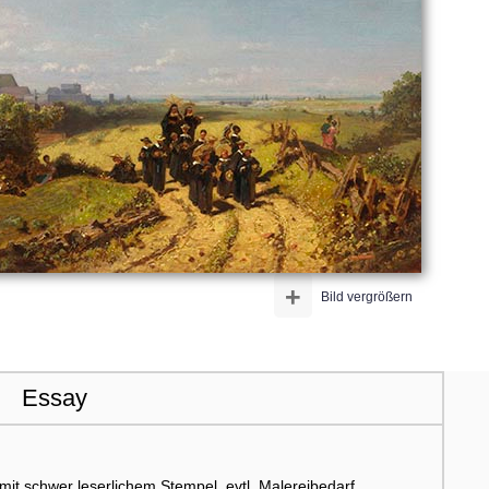
+
Bild vergrößern
Essay
it schwer leserlichem Stempel, evtl. Malereibedarf.