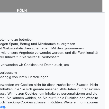
KÖLN
Cordula Lichtenberg
Gertrudenstraße 24-28
50667 Köln
Tel.: +49 (0)221 510 908-15
infokoeln@kettererkunst.de
eten und zu betreiben
Auktion 605 - Lot 117
egen Spam, Betrug und Missbrauch zu ergreifen
CARL SPITZWEG
nd Websitestatistiken zu erheben. Mit den gewonnenen
Vor der Stadt
, 1837
, wie unsere Angebote verwendet werden, und die Funktionalität
Ergebnis:
€ 96.750
er Inhalte für Sie weiter zu verbessern.
passen!
zeitig.
, verwenden wir Cookies und Daten auch, um
 verbessern
bhängig von Ihren Einstellungen
rwenden wir Cookies nicht für diese zusätzlichen Zwecke. Nicht
Jetzt zum Newsletter anmelden >
Inhalten, die Sie sich gerade ansehen, Aktivitäten in Ihrer aktiven
sst. Wir nutzen Cookies, um Inhalte zu personalisieren und die
ren. Sie können wählen, ob Sie nur für die Funktion der Website
uch Tracking-Cookies zulassen möchten. Weitere Informationen
rung
.