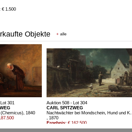
:
€ 1.500
erkaufte Objekte
+
alle
 Lot 301
Auktion 508 - Lot 304
ZWEG
CARL SPITZWEG
t (Chemicus)
, 1840
Nachtwächter bei Mon
187.500
, 1870
Ergebnis:
€ 162.500