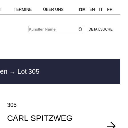
T
TERMINE
ÜBER UNS
DE
EN
IT
FR
DETAILSUCHE
hen
→ Lot 305
305
CARL SPITZWEG