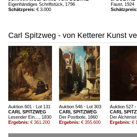
Eigenhändiges Schriftstück
, 1796
Faust
, 1924
Schätzpreis:
€ 3.000
Schätzpreis
Carl Spitzweg - von Ketterer Kunst v
Auktion 601 - Lot 131
Auktion 546 - Lot 303
Auktion 527 -
CARL SPITZWEG
CARL SPITZWEG
CARL SPIT
Lesender Einsiedler mit Raben in einer Schlucht
, 1830
Der Postbote
, 1860
Der Alchimis
Ergebnis:
€ 361.200
Ergebnis:
€ 355.600
Ergebnis:
€ 