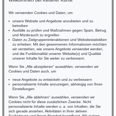
Willkommen bei Ketterer Kunst
Auktion 345 - Lot 115
BADEN-WÜRTTEMBERG
H. TOULOUSE-LAUTREC
HESSEN
Le jockey
, 1899
Wir verwenden Cookies und Daten, um
Ergebnis:
€ 27.600
RHEINLAND-PFALZ
Miriam Heß
unsere Website und Angebote anzubieten und zu
Tel.: +49 (0)62 21 58 80-038
betreiben
Ausfälle zu prüfen und Maßnahmen gegen Spam, Betrug
Fax: +49 (0)62 21 58 80-595
und Missbrauch zu ergreifen
infoheidelberg@kettererkunst.de
Daten zu Zielgruppeninteraktionen und Websitestatistiken
zu erheben. Mit den gewonnenen Informationen möchten
wir verstehen, wie unsere Angebote verwendet werden,
NORDDEUTSCHLAND
und die Funktionalität unserer Website(s) und Qualität
Nico Kassel, M.A.
unserer Inhalte für Sie weiter zu verbessern.
Tel.: +49 (0)89 55244-164
Mobil: +49 (0)171 8618661
Wenn Sie „Alle akzeptieren“ auswählen, verwenden wir
n.kassel@kettererkunst.de
Cookies und Daten auch, um
Auktion 300 - Lot 314
H. TOULOUSE-LAUTREC
neue Angebote zu entwickeln und zu verbessern
Divan Japonais
, 1893
personalisierte Inhalte anzuzeigen, abhängig von Ihren
Ergebnis:
€ 26.180
Keine Auktion mehr verpassen!
Einstellungen
Wir informieren Sie rechtzeitig.
Wenn Sie „Alle ablehnen“ auswählen, verwenden wir
Cookies nicht für diese zusätzlichen Zwecke. Nicht
personalisierte Inhalte werden u. a. von Inhalten, die Sie
sich gerade ansehen, Aktivitäten in Ihrer aktiven
Suchsitzung und Ihrem Standort beeinflusst. Wir nutzen