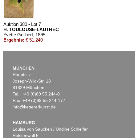
Auktion 380 - Lot 7
H. TOULOUSE-LAUTREC
Yvette Guilbert
, 1895
Ergebnis:
€ 51.240
MÜNCHEN
Hauptsitz
Joseph-Wild-Str. 18
81829 München
Tel.: +49 (0)89 55 244-0
Fax: +49 (0)89 55 244-177
info@kettererkunst.de
Auktion 374 - Lot 27
H. TOULOUSE-LAUTREC
Au Moulin Rouge, la Goulue et sa soeur
, 1892
HAMBURG
Ergebnis:
€ 43.920
Louisa von Saucken / Undine Schleifer
Holstenwall 5