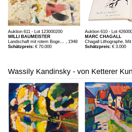
Weitere Abbildung
Auktion 611 - Lot 123000200
Auktion 610 - Lot 42600
WILLI BAUMEISTER
MARC CHAGALL
Landschaft mit rotem Bogen (Sommerfest)
, 1948
Schätzpreis:
€ 70.000
Schätzpreis:
€ 3.000
Weitere Abbildung
Wassily Kandinsky - von Ketterer Kun
Auktion 610 - Lot 426000372
Auktion 610 - Lot 4260
HERMANN MAX PECHSTEIN
MARC CHAGALL
Weitere Abbildung
Reisebilder
, 1919
Chagall Lithographe. Bde. 1-3
, 
Schätzpreis:
€ 1.600
Schätzpreis:
€ 1.000