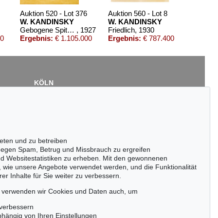
Auktion 520 - Lot 376
Auktion 560 - Lot 8
W. KANDINSKY
W. KANDINSKY
Gebogene Spitzen
, 1927
Friedlich
, 1930
00
Ergebnis:
€ 1.105.000
Ergebnis:
€ 787.400
KÖLN
Cordula Lichtenberg
Gertrudenstraße 24-28
50667 Köln
Tel.: +49 (0)221 510 908-15
infokoeln@kettererkunst.de
eten und zu betreiben
Auktion 525 - Lot 201
egen Spam, Betrug und Missbrauch zu ergreifen
WASSILY KANDINSKY
nd Websitestatistiken zu erheben. Mit den gewonnenen
Reiter (Arabische Reiter)
, 1905
, wie unsere Angebote verwendet werden, und die Funktionalität
Ergebnis:
€ 225.000
er Inhalte für Sie weiter zu verbessern.
passen!
zeitig.
, verwenden wir Cookies und Daten auch, um
 verbessern
bhängig von Ihren Einstellungen