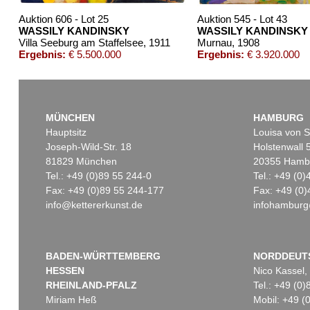
Auktion 606 - Lot 25
Auktion 545 - Lot 43
WASSILY KANDINSKY
WASSILY KANDINSKY
Villa Seeburg am Staffelsee
, 1911
Murnau
, 1908
Ergebnis:
€ 5.500.000
Ergebnis:
€ 3.920.000
MÜNCHEN
HAMBURG
Hauptsitz
Louisa von S
Joseph-Wild-Str. 18
Holstenwall 
81829 München
20355 Hamb
Tel.: +49 (0)89 55 244-0
Tel.: +49 (0
Fax: +49 (0)89 55 244-177
Fax: +49 (0)
info@kettererkunst.de
infohamburg
Auktion 606 - Lot 44
Auktion 432 - Lot 338
WASSILY KANDINSKY
W. KANDINSKY
Bei Oberau
, 1908
Kleines Warm
, 1928
Ergebnis:
€ 645.000
Ergebnis:
€ 437.500
BADEN-WÜRTTEMBERG
NORDDEUT
HESSEN
Nico Kassel,
RHEINLAND-PFALZ
Tel.: +49 (0
Miriam Heß
Mobil: +49 