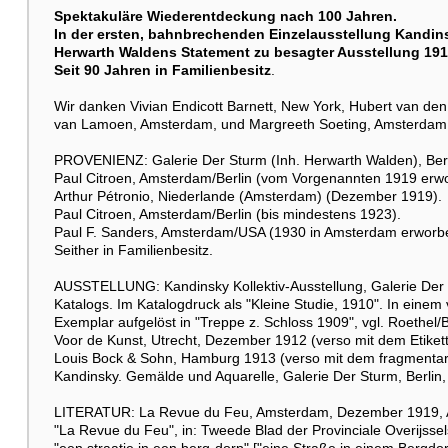
Weitere Abbildung
Spektakuläre Wiederentdeckung nach 100 Jahren.
In der ersten, bahnbrechenden Einzelausstellung Kandins
Herwarth Waldens Statement zu besagter Ausstellung 1912
Seit 90 Jahren in Familienbesitz
.
Wir danken Vivian Endicott Barnett, New York, Hubert van den 
van Lamoen, Amsterdam, und Margreeth Soeting, Amsterdam, f
PROVENIENZ: Galerie Der Sturm (Inh. Herwarth Walden), Berl
Weitere Abbildung
Paul Citroen, Amsterdam/Berlin (vom Vorgenannten 1919 erw
Arthur Pétronio, Niederlande (Amsterdam) (Dezember 1919).
Paul Citroen, Amsterdam/Berlin (bis mindestens 1923).
Paul F. Sanders, Amsterdam/USA (1930 in Amsterdam erworb
Seither in Familienbesitz.
Weitere Abbildung
AUSSTELLUNG: Kandinsky Kollektiv-Ausstellung, Galerie Der St
Katalogs. Im Katalogdruck als "Kleine Studie, 1910". In einem
Exemplar aufgelöst in "Treppe z. Schloss 1909", vgl. Roethel/B
Voor de Kunst, Utrecht, Dezember 1912 (verso mit dem Etikett
Louis Bock & Sohn, Hamburg 1913 (verso mit dem fragmentaris
Kandinsky. Gemälde und Aquarelle, Galerie Der Sturm, Berlin, 
LITERATUR: La Revue du Feu, Amsterdam, Dezember 1919, Abb.
"La Revue du Feu", in: Tweede Blad der Provinciale Overijssels
"een straatje in een berg-dorp" ["eine Straße in einem Bergdorf