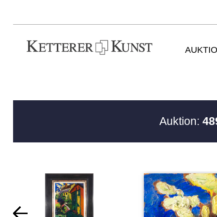
AUKTI
Auktion:
48