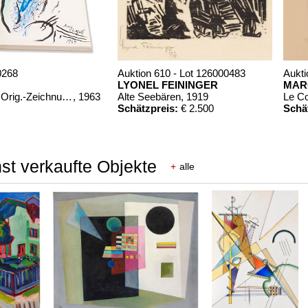
0268
Auktion 610 - Lot 126000483
Aukti
LYONEL FEININGER
MAR
Chagall Lithographe. Mit Orig.-Zeichnung von Chagall
, 1963
Alte Seebären
, 1919
Le C
Schätzpreis:
€ 2.500
Schä
st verkaufte Objekte
+
alle
00322
1960