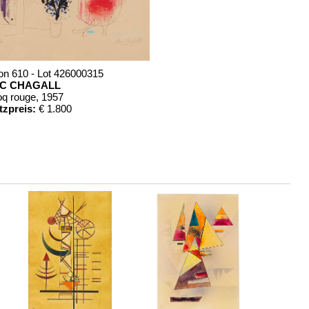
on 610 - Lot 426000315
C CHAGALL
oq rouge
, 1957
tzpreis:
€ 1.800