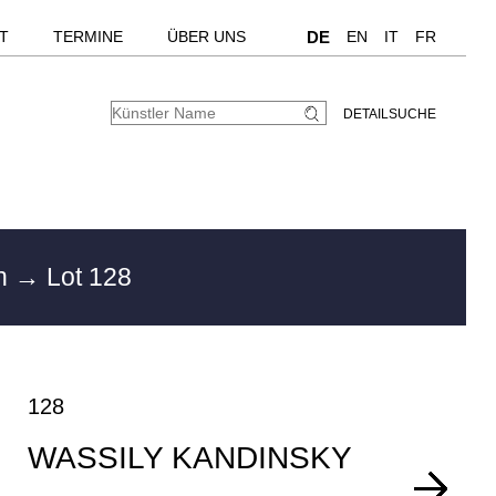
T
TERMINE
ÜBER UNS
DE
EN
IT
FR
DETAILSUCHE
en
→ Lot 128
128
WASSILY KANDINSKY