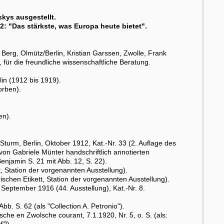
kys ausgestellt.
: "Das stärkste, was Europa heute bietet".
Berg, Olmütz/Berlin, Kristian Garssen, Zwolle, Frank
ür die freundliche wissenschaftliche Beratung.
in (1912 bis 1919).
orben).
en).
urm, Berlin, Oktober 1912, Kat.-Nr. 33 (2. Auflage des
 von Gabriele Münter handschriftlich annotierten
enjamin S. 21 mit Abb. 12, S. 22).
, Station der vorgenannten Ausstellung).
chen Etikett, Station der vorgenannten Ausstellung).
September 1916 (44. Ausstellung), Kat.-Nr. 8.
 S. 62 (als "Collection A. Petronio").
che en Zwolsche courant, 7.1.1920, Nr. 5, o. S. (als:
"]).