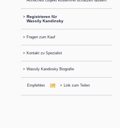
Ähnliches Objekt kostenfrei schätzen lassen!
>
Registrieren für
Wassily Kandinsky
>
Fragen zum Kauf
>
Kontakt zu Spezialist
>
Wassily Kandinsky Biografie
Empfehlen
>
Link zum Teilen