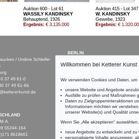
Auktion 600 - Lot 61
Auktion 415 - Lot 347
WASSILY KANDINSKY
W. KANDINSKY
Behauptend
, 1926
Gewebe
, 1923
Ergebnis:
€ 3.135.000
Ergebnis:
€ 1.320.0
BERLIN
aucken / Undine Schleifer
Dr. Simone Wiechers
Willkommen bei Ketterer Kunst
5
Fasanenstr. 70
urg
10719 Berlin
)40 37 49 61-0
Tel.: +49 (0)30 88 67 53-63
Wir verwenden Cookies und Daten, um
40 37 49 61-66
Fax: +49 (0)30 88 67 56-43
unsere Website und Angebote anzubi
@kettererkunst.de
infoberlin@kettererkunst.de
Auktion 409 - Lot 347
Auktion 277 - Lot 19
Ausfälle zu prüfen und Maßnahmen g
WASSILY KANDINSKY
WASSILY KANDINSKY
Daten zu Zielgruppeninteraktionen u
Ohne Titel
, 1915
Kallmünz
, 1903
Informationen möchten wir verstehen
Ergebnis:
€ 231.800
Ergebnis:
€ 230.000
unserer Website(s) und Qualität unser
Keine Auktion mehr ver
SCHLAND
 M.A.
Wir informieren Sie recht
Wenn Sie „Alle akzeptieren“ auswählen
)89 55244-164
neue Angebote zu entwickeln und zu
(0)171 8618661
personalisierte Inhalte anzuzeigen, a