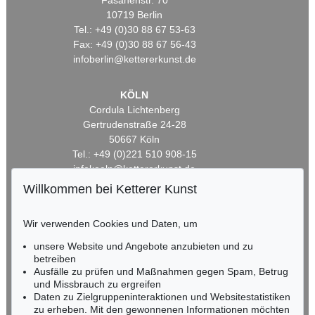
Fasanenstr. 70
10719 Berlin
Tel.: +49 (0)30 88 67 53-63
Fax: +49 (0)30 88 67 56-43
infoberlin@kettererkunst.de
KÖLN
Cordula Lichtenberg
Gertrudenstraße 24-28
50667 Köln
Tel.: +49 (0)221 510 908-15
infokoeln@kettererkunst.de
Willkommen bei Ketterer Kunst
BADEN-WÜRTTEMBERG
HESSEN
Wir verwenden Cookies und Daten, um
RHEINLAND-PFALZ
unsere Website und Angebote anzubieten und zu
Miriam Heß
betreiben
Tel.: +49 (0)62 21 58 80-038
Ausfälle zu prüfen und Maßnahmen gegen Spam, Betrug
Fax: +49 (0)62 21 58 80-595
und Missbrauch zu ergreifen
infoheidelberg@kettererkunst.de
Daten zu Zielgruppeninteraktionen und Websitestatistiken
zu erheben. Mit den gewonnenen Informationen möchten