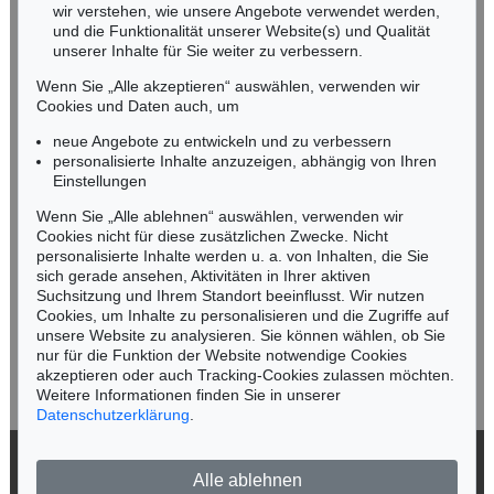
wir verstehen, wie unsere Angebote verwendet werden,
NORDDEUTSCHLAND
und die Funktionalität unserer Website(s) und Qualität
Nico Kassel, M.A.
unserer Inhalte für Sie weiter zu verbessern.
Tel.: +49 (0)89 55244-164
Wenn Sie „Alle akzeptieren“ auswählen, verwenden wir
Mobil: +49 (0)171 8618661
Cookies und Daten auch, um
n.kassel@kettererkunst.de
neue Angebote zu entwickeln und zu verbessern
personalisierte Inhalte anzuzeigen, abhängig von Ihren
Einstellungen
Keine Auktion mehr verpassen!
Wenn Sie „Alle ablehnen“ auswählen, verwenden wir
Wir informieren Sie rechtzeitig.
Cookies nicht für diese zusätzlichen Zwecke. Nicht
personalisierte Inhalte werden u. a. von Inhalten, die Sie
sich gerade ansehen, Aktivitäten in Ihrer aktiven
Suchsitzung und Ihrem Standort beeinflusst. Wir nutzen
Cookies, um Inhalte zu personalisieren und die Zugriffe auf
Jetzt zum Newsletter anmelden >
unsere Website zu analysieren. Sie können wählen, ob Sie
nur für die Funktion der Website notwendige Cookies
akzeptieren oder auch Tracking-Cookies zulassen möchten.
Weitere Informationen finden Sie in unserer
Datenschutzerklärung
.
© 2026 Ketterer Kunst GmbH & Co. KG
Alle ablehnen