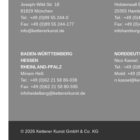
Joseph-Wild-Str. 18
Holstenwall 
81829 München
20355 Hamb
Tel.: +49 (0)89 55 244-0
Tel.: +49 (0
Fax: +49 (0)89 55 244-177
Fax: +49 (0)
info@kettererkunst.de
infohamburg
Auktion 342 - Lot 233
Auktion 560 - Lot 44
EMIL NOLDE
EMIL NOLDE
Landschaft
, 1909
Vera
, 1919
Ergebnis:
€ 900.000
Ergebnis:
€ 825.500
BADEN-WÜRTTEMBERG
NORDDEUT
HESSEN
Nico Kassel,
RHEINLAND-PFALZ
Tel.: +49 (0
Miriam Heß
Mobil: +49 
Tel.: +49 (0)62 21 58 80-038
n.kassel@ket
Fax: +49 (0)62 21 58 80-595
infoheidelberg@kettererkunst.de
Auktion 514 - Lot 208
EMIL NOLDE
Schauspielerin (recto) / Piazza S. Domenico II, Taormina (verso)
, 1919
© 2026 Ketterer Kunst GmbH & Co. KG
Ergebnis:
€ 500.000