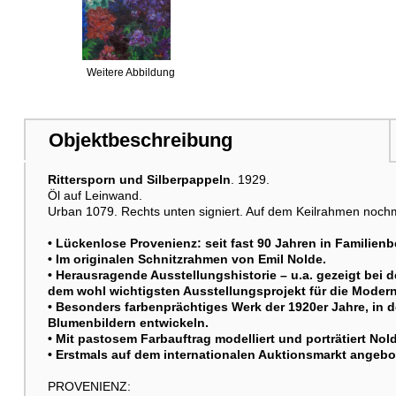
Weitere Abbildung
Objektbeschreibung
Rittersporn und Silberpappeln
. 1929.
Weitere Abbildung
Öl auf Leinwand.
Urban 1079. Rechts unten signiert. Auf dem Keilrahmen nochmals
• Lückenlose Provenienz: seit fast 90 Jahren in Familienbe
• Im originalen Schnitzrahmen von Emil Nolde.
• Herausragende Ausstellungshistorie – u.a. gezeigt bei
dem wohl wichtigsten Ausstellungsprojekt für die Moder
• Besonders farbenprächtiges Werk der 1920er Jahre, in d
Weitere Abbildung
Blumenbildern entwickeln.
• Mit pastosem Farbauftrag modelliert und porträtiert No
• Erstmals auf dem internationalen Auktionsmarkt angeb
PROVENIENZ: