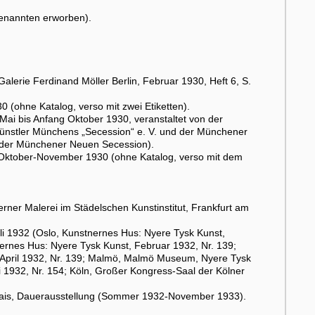
enannten erworben).
.
 Galerie Ferdinand Möller Berlin, Februar 1930, Heft 6, S.
 (ohne Katalog, verso mit zwei Etiketten).
ai bis Anfang Oktober 1930, veranstaltet von der
ünstler Münchens „Secession“ e. V. und der Münchener
tt der Münchener Neuen Secession).
, Oktober-November 1930 (ohne Katalog, verso mit dem
ner Malerei im Städelschen Kunstinstitut, Frankfurt am
i 1932 (Oslo, Kunstnernes Hus: Nyere Tysk Kunst,
ernes Hus: Nyere Tysk Kunst, Februar 1932, Nr. 139;
-April 1932, Nr. 139; Malmö, Malmö Museum, Nyere Tysk
ai 1932, Nr. 154; Köln, Großer Kongress-Saal der Kölner
palais, Dauerausstellung (Sommer 1932-November 1933).