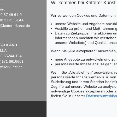
Willkommen bei Ketterer Kunst
5
Fasanenstr. 70
urg
10719 Berlin
)40 37 49 61-0
Tel.: +49 (0)30 88 67 53-63
Wir verwenden Cookies und Daten, um
40 37 49 61-66
Fax: +49 (0)30 88 67 56-43
unsere Website und Angebote anzubi
@kettererkunst.de
infoberlin@kettererkunst.de
Auktion 520 - Lot 332
Auktion 436 - Lot 226
Aukti
Ausfälle zu prüfen und Maßnahmen g
EMIL NOLDE
EMIL NOLDE
EMI
Daten zu Zielgruppeninteraktionen u
Landschaft mit Mutterpferd
, 1925
Figur und Clematis
, 1935
Informationen möchten wir verstehen
Ergebnis:
€ 745.000
Ergebnis:
€ 721.000
Erge
unserer Website(s) und Qualität unser
Keine Auktion mehr ver
SCHLAND
 M.A.
Wir informieren Sie recht
Wenn Sie „Alle akzeptieren“ auswählen
)89 55244-164
neue Angebote zu entwickeln und zu
(0)171 8618661
personalisierte Inhalte anzuzeigen, a
tererkunst.de
Wenn Sie „Alle ablehnen“ auswählen, ve
personalisierte Inhalte werden u. a. von 
Suchsitzung und Ihrem Standort beeinflu
Zugriffe auf unsere Website zu analysie
notwendige Cookies akzeptieren oder a
finden Sie in unserer
Datenschutzerklä