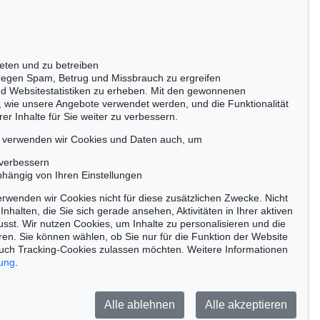
Gertrudenstraße 24-28
50667 Köln
Tel.: +49 (0)221 510 908-15
infokoeln@kettererkunst.de
eten und zu betreiben
on 525 - Lot 250
Auktion 545 - Lot 38
egen Spam, Betrug und Missbrauch zu ergreifen
L NOLDE
EMIL NOLDE
nd Websitestatistiken zu erheben. Mit den gewonnenen
Vogel und Georginen
, 1919
Palmen
, 1915
, wie unsere Angebote verwendet werden, und die Funktionalität
bnis:
€ 685.000
Ergebnis:
€ 635.000
er Inhalte für Sie weiter zu verbessern.
passen!
zeitig.
, verwenden wir Cookies und Daten auch, um
 verbessern
bhängig von Ihren Einstellungen
rwenden wir Cookies nicht für diese zusätzlichen Zwecke. Nicht
Jetzt zum Newsletter anmelden >
Inhalten, die Sie sich gerade ansehen, Aktivitäten in Ihrer aktiven
sst. Wir nutzen Cookies, um Inhalte zu personalisieren und die
ren. Sie können wählen, ob Sie nur für die Funktion der Website
uch Tracking-Cookies zulassen möchten. Weitere Informationen
rung
.
Barrierefreiheit
Impressum
Datenschutz
Alle ablehnen
Alle akzeptieren