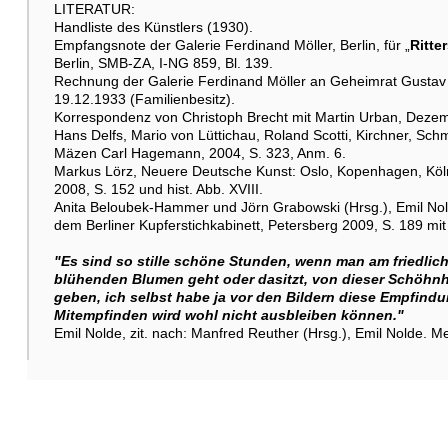
LITERATUR:
Handliste des Künstlers (1930).
Empfangsnote der Galerie Ferdinand Möller, Berlin, für „
Ritte
Berlin, SMB-ZA, I-NG 859, Bl. 139.
Rechnung der Galerie Ferdinand Möller an Geheimrat Gustav
19.12.1933 (Familienbesitz).
Korrespondenz von Christoph Brecht mit Martin Urban, Dezem
Hans Delfs, Mario von Lüttichau, Roland Scotti, Kirchner, Sch
Mäzen Carl Hagemann, 2004, S. 323, Anm. 6.
Markus Lörz, Neuere Deutsche Kunst: Oslo, Kopenhagen, Köln
2008, S. 152 und hist. Abb. XVIII.
Anita Beloubek-Hammer und Jörn Grabowski (Hrsg.), Emil Nol
dem Berliner Kupferstichkabinett, Petersberg 2009, S. 189 mit 
"Es sind so stille schöne Stunden, wenn man am friedl
blühenden Blumen geht oder dasitzt, von dieser Schöhnhe
geben, ich selbst habe ja vor den Bildern diese Empfindu
Mitempfinden wird wohl nicht ausbleiben können."
Emil Nolde, zit. nach: Manfred Reuther (Hrsg.), Emil Nolde. Me