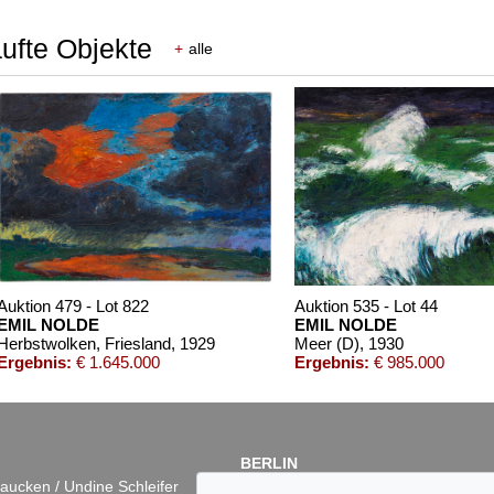
aufte Objekte
+
alle
Auktion 479 - Lot 822
Auktion 535 - Lot 44
EMIL NOLDE
EMIL NOLDE
Herbstwolken, Friesland
, 1929
Meer (D)
, 1930
Ergebnis:
€ 1.645.000
Ergebnis:
€ 985.000
BERLIN
aucken / Undine Schleifer
Dr. Simone Wiechers