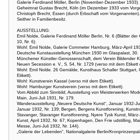
Galerie Ferdinand Möller, Berlin (November-Dezember 1933).
Geheimrat Gustav Brecht, Köln (im Dezember 1933 vom Vorg
Christoph Brecht, Essen (durch Erbschaft vom Vorgenannten)
Seither in Familienbesitz.
Weitere Abbildung
AUSSTELLUNG:
Emil Nolde, Galerie Ferdinand Möller Berlin, Nr. 6 (Blätter der
10, Nr. 6).
Wohl: Emil Nolde, Galerie Commeter Hamburg, März-April 1930
Deutsche Kunstausstellung München 1930 im Glaspalast, 30. M
Münchener Künstler-Genossenschaft, dem Verein Bildender K
Weitere Abbildung
Neuen Secession e. V., S. 54, Nr. 1729 (verso mit dem Etike
Wohl: Emil Nolde. 26 Gemälde, Kunsthaus Schaller Stuttgart
Etikett).
Wohl: Kunstverein Kassel (verso mit dem Etikett).
Wohl: Hamburger Kunstverein (verso mit dem Etikett).
Vom Abbild zum Sinnbild, Ausstellung von Meisterwerken Moder
Raumbeispiel
Main, Juni-Juli 1931, Nr. 179.
Wanderausstellung „Neuere Deutsche Kunst“, Januar 1932-Jul
Januar 1932, Nr. 139; Bergen, Bergens Kunstforening, Kunstn
Stavanger, Stavanger Kunstforening, Nyere Tysk Kunst, März
Kunst, April 1932, Nr. 67; Kopenhagen, Den Frie udstilling, M
Messe, Juni-Juli 1932, Nr. 144).
„Galerie der Lebenden“, Nationalgalerie Berlin/Kronprinzen