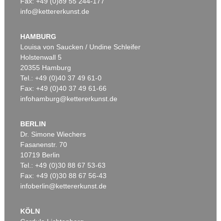
Fax: +49 (0)89 55 244-177
info@kettererkunst.de
Auktion 590 - Lot 11
Auktion 525 - Lot 245
ARNULF RAINER
ARNULF RAINER
Kreuz
, 1988
Ohne Titel
, 1959
HAMBURG
Ergebnis:
€ 279.400
Ergebnis:
€ 175.000
Louisa von Saucken / Undine Schleifer
Holstenwall 5
20355 Hamburg
Tel.: +49 (0)40 37 49 61-0
Fax: +49 (0)40 37 49 61-66
infohamburg@kettererkunst.de
BERLIN
Dr. Simone Wiechers
Fasanenstr. 70
Auktion 524 - Lot 8
10719 Berlin
ARNULF RAINER
Tel.: +49 (0)30 88 67 53-63
Horizontalgestaltung
, 1951
Ergebnis:
€ 168.750
Fax: +49 (0)30 88 67 56-43
infoberlin@kettererkunst.de
KÖLN