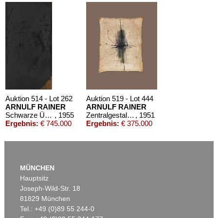
Auktion 611 - Lot 125001019
EMIL SCHUMACHER
Bleibild B-3/1970
, 1970
Schätzpreis:
€ 60.000
Auktion 514 - Lot 262
Auktion 519 - Lot 444
ARNULF RAINER
ARNULF RAINER
Schwarze Übermalung auf Braun
, 1955
Zentralgestaltung
, 1951
Ergebnis:
€ 745.000
Ergebnis:
€ 375.000
MÜNCHEN
Hauptsitz
Joseph-Wild-Str. 18
81829 München
Tel.: +49 (0)89 55 244-0