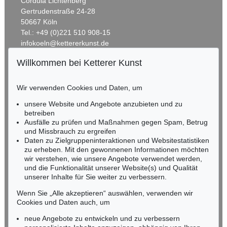
Cordula Lichtenberg
Gertrudenstraße 24-28
50667 Köln
Tel.: +49 (0)221 510 908-15
infokoeln@kettererkunst.de
Willkommen bei Ketterer Kunst
Auktion 606 - Lot 6
Auktion 545 - Lot 59
BADEN-WÜRTTEMBERG
ARNULF RAINER
ARNULF RAINER
HESSEN
Übermalte Übermalung
, 1956
Übermalung
, 1957
Wir verwenden Cookies und Daten, um
RHEINLAND-PFALZ
Ergebnis:
€ 154.800
Ergebnis:
€ 146.050
Miriam Heß
unsere Website und Angebote anzubieten und zu
Tel.: +49 (0)62 21 58 80-038
betreiben
Ausfälle zu prüfen und Maßnahmen gegen Spam, Betrug
Fax: +49 (0)62 21 58 80-595
und Missbrauch zu ergreifen
infoheidelberg@kettererkunst.de
Daten zu Zielgruppeninteraktionen und Websitestatistiken
zu erheben. Mit den gewonnenen Informationen möchten
wir verstehen, wie unsere Angebote verwendet werden,
NORDDEUTSCHLAND
und die Funktionalität unserer Website(s) und Qualität
Nico Kassel, M.A.
unserer Inhalte für Sie weiter zu verbessern.
Tel.: +49 (0)89 55244-164
Mobil: +49 (0)171 8618661
Wenn Sie „Alle akzeptieren“ auswählen, verwenden wir
n.kassel@kettererkunst.de
Cookies und Daten auch, um
Auktion 420 - Lot 827
Auktion 500 - Lot 272
ARNULF RAINER
ARNULF RAINER
neue Angebote zu entwickeln und zu verbessern
Schwarze Übermalung
, 1961
Fingermalerei - Kreuzübermalung
, 1987