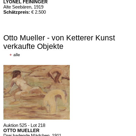
LYONEL FEININGER
Alte Seebären
, 1919
Schätzpreis:
€ 2.500
Otto Mueller - von Ketterer Kunst
verkaufte Objekte
+
alle
Auktion 610 - Lot 426000372
HERMANN MAX PECHSTEIN
Reisebilder
, 1919
Schätzpreis:
€ 1.600
Auktion 525 - Lot 218
OTTO MUELLER
Drei badende Mädchen
, 1911