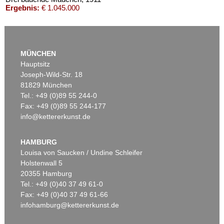
Ergebnis:
€ 1.045.000
MÜNCHEN
Hauptsitz
Joseph-Wild-Str. 18
81829 München
Tel.: +49 (0)89 55 244-0
Fax: +49 (0)89 55 244-177
info@kettererkunst.de
Auktion 540 - Lot 24
OTTO MUELLER
Mädchen auf dem Kanapee
, 1914
HAMBURG
Ergebnis:
€ 825.500
Louisa von Saucken / Undine Schleifer
Holstenwall 5
20355 Hamburg
Tel.: +49 (0)40 37 49 61-0
Fax: +49 (0)40 37 49 61-66
infohamburg@kettererkunst.de