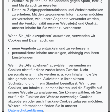
Ausfälle zu prüfen und Maßnahmen gegen Spam, Betrug
Fax: +49 (0)62 21 58 80-595
und Missbrauch zu ergreifen
infoheidelberg@kettererkunst.de
Daten zu Zielgruppeninteraktionen und Websitestatistiken
zu erheben. Mit den gewonnenen Informationen möchten
wir verstehen, wie unsere Angebote verwendet werden,
NORDDEUTSCHLAND
und die Funktionalität unserer Website(s) und Qualität
Nico Kassel, M.A.
unserer Inhalte für Sie weiter zu verbessern.
Tel.: +49 (0)89 55244-164
Mobil: +49 (0)171 8618661
Wenn Sie „Alle akzeptieren“ auswählen, verwenden wir
n.kassel@kettererkunst.de
Cookies und Daten auch, um
Auktion 432 - Lot 314
Auktion 315 - Lot 177
OTTO MUELLER
OTTO MUELLER
neue Angebote zu entwickeln und zu verbessern
Zwei Mädchen auf der Waldwiese/Zwei Akte auf Waldwiese/Im Gras
, 1910
Stehendes Mädchen vor Bäumen
, 1925
personalisierte Inhalte anzuzeigen, abhängig von Ihren
Ergebnis:
€ 375.000
Ergebnis:
€ 354.000
Keine Auktion mehr verpassen!
Einstellungen
Wir informieren Sie rechtzeitig.
Wenn Sie „Alle ablehnen“ auswählen, verwenden wir
Cookies nicht für diese zusätzlichen Zwecke. Nicht
personalisierte Inhalte werden u. a. von Inhalten, die Sie
sich gerade ansehen, Aktivitäten in Ihrer aktiven
Suchsitzung und Ihrem Standort beeinflusst. Wir nutzen
Jetzt zum Newsletter anmelden >
Cookies, um Inhalte zu personalisieren und die Zugriffe auf
unsere Website zu analysieren. Sie können wählen, ob Sie
nur für die Funktion der Website notwendige Cookies
akzeptieren oder auch Tracking-Cookies zulassen möchten.
Weitere Informationen finden Sie in unserer
Auktion 449 - Lot 210
Auktion 285 - Lot 40
Datenschutzerklärung
.