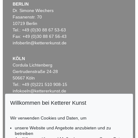
BERLIN
Dr. Simone Wiechers
Fasanenstr. 70
Auktion 360 - Lot 123
Auktion 545 - Lot 53
10719 Berlin
OTTO MUELLER
OTTO MUELLER
Artistenpaar
, 1910
Badende in Landschaft
, 1920
Tel.: +49 (0)30 88 67 53-63
Ergebnis:
€ 780.000
Ergebnis:
€ 762.000
Fax: +49 (0)30 88 67 56-43
infoberlin@kettererkunst.de
KÖLN
Cordula Lichtenberg
Gertrudenstraße 24-28
50667 Köln
Tel.: +49 (0)221 510 908-15
infokoeln@kettererkunst.de
Willkommen bei Ketterer Kunst
Auktion 227 - Lot 14
Auktion 606 - Lot 68
BADEN-WÜRTTEMBERG
OTTO MUELLER
OTTO MUELLER
HESSEN
Zigeunermappe
, 1927
Badende am Waldsee
, 1919
Wir verwenden Cookies und Daten, um
Ergebnis:
€ 493.151
Ergebnis:
€ 451.500
RHEINLAND-PFALZ
Miriam Heß
unsere Website und Angebote anzubieten und zu
Tel.: +49 (0)62 21 58 80-038
betreiben