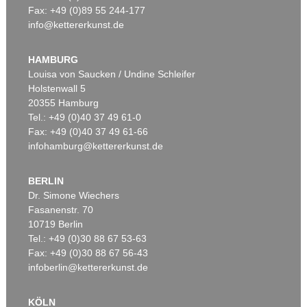
Fax: +49 (0)89 55 244-177
info@kettererkunst.de
Auktion 540 - Lot 24
OTTO MUELLER
Mädchen auf dem Kanapee
, 1914
HAMBURG
Ergebnis:
€ 825.500
Louisa von Saucken / Undine Schleifer
Holstenwall 5
20355 Hamburg
Tel.: +49 (0)40 37 49 61-0
Fax: +49 (0)40 37 49 61-66
infohamburg@kettererkunst.de
BERLIN
Dr. Simone Wiechers
Fasanenstr. 70
Auktion 360 - Lot 123
Auktion 415 - Lot 326
10719 Berlin
OTTO MUELLER
OTTO MUELLER
Artistenpaar
, 1910
Selbstbildnis mit Rückenakt (im Hintergrund Elfriede Timm)
, 1929
Tel.: +49 (0)30 88 67 53-63
Ergebnis:
€ 780.000
Ergebnis:
€ 549.000
Fax: +49 (0)30 88 67 56-43
infoberlin@kettererkunst.de
KÖLN