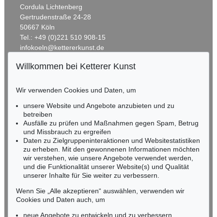
Cordula Lichtenberg
Gertrudenstraße 24-28
50667 Köln
Tel.: +49 (0)221 510 908-15
infokoeln@kettererkunst.de
Willkommen bei Ketterer Kunst
Auktion 227 - Lot 14
Auktion 606 - Lot 68
BADEN-WÜRTTEMBERG
OTTO MUELLER
OTTO MUELLER
HESSEN
Zigeunermappe
, 1927
Badende am Waldsee
, 1919
Wir verwenden Cookies und Daten, um
Ergebnis:
€ 493.151
Ergebnis:
€ 451.500
RHEINLAND-PFALZ
Miriam Heß
unsere Website und Angebote anzubieten und zu
Tel.: +49 (0)62 21 58 80-038
betreiben
Ausfälle zu prüfen und Maßnahmen gegen Spam, Betrug
Fax: +49 (0)62 21 58 80-595
und Missbrauch zu ergreifen
infoheidelberg@kettererkunst.de
Daten zu Zielgruppeninteraktionen und Websitestatistiken
zu erheben. Mit den gewonnenen Informationen möchten
wir verstehen, wie unsere Angebote verwendet werden,
NORDDEUTSCHLAND
und die Funktionalität unserer Website(s) und Qualität
Nico Kassel, M.A.
unserer Inhalte für Sie weiter zu verbessern.
Tel.: +49 (0)89 55244-164
Mobil: +49 (0)171 8618661
Wenn Sie „Alle akzeptieren“ auswählen, verwenden wir
n.kassel@kettererkunst.de
Cookies und Daten auch, um
Auktion 432 - Lot 314
Auktion 315 - Lot 177
OTTO MUELLER
OTTO MUELLER
neue Angebote zu entwickeln und zu verbessern