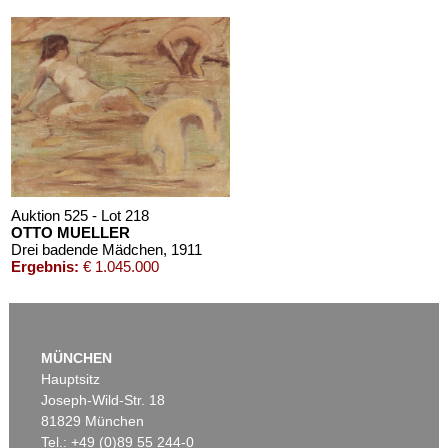
Auktion 610 - Lot 426000372
HERMANN MAX PECHSTEIN
Reisebilder
, 1919
Schätzpreis:
€ 1.600
Auktion 525 - Lot 218
OTTO MUELLER
Drei badende Mädchen
, 1911
Ergebnis:
€ 1.045.000
MÜNCHEN
Hauptsitz
Joseph-Wild-Str. 18
81829 München
Tel.: +49 (0)89 55 244-0