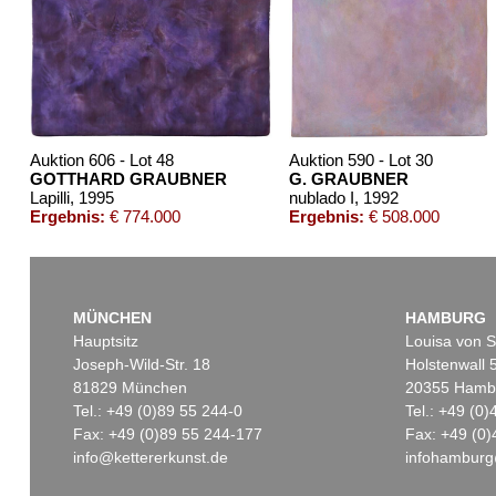
Auktion 606 - Lot 48
Auktion 590 - Lot 30
GOTTHARD GRAUBNER
G. GRAUBNER
Lapilli
, 1995
nublado I
, 1992
Ergebnis:
€ 774.000
Ergebnis:
€ 508.000
MÜNCHEN
HAMBURG
Hauptsitz
Louisa von S
Joseph-Wild-Str. 18
Holstenwall 
81829 München
20355 Hamb
Tel.: +49 (0)89 55 244-0
Tel.: +49 (0
Fax: +49 (0)89 55 244-177
Fax: +49 (0)
info@kettererkunst.de
infohamburg
Auktion 496 - Lot 107
Auktion 437 - Lot 865
Auktio
G. GRAUBNER
G. GRAUBNER
G. G