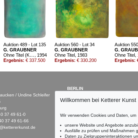
Auktion 489 - Lot 135
Auktion 560 - Lot 34
Auktion 550
G. GRAUBNER
G. GRAUBNER
G. GRAU
Ohne Titel (Kissenbild)
, 1994
Ohne Titel
, 1983
Ohne Titel
,
Ergebnis:
€ 337.500
Ergebnis:
€ 330.200
Ergebnis:
€
BERLIN
aucken / Undine Schleifer
Dr. Simone Wiechers
Willkommen bei Ketterer Kunst
5
Fasanenstr. 70
urg
10719 Berlin
)40 37 49 61-0
Tel.: +49 (0)30 88 67 53-63
Wir verwenden Cookies und Daten, um
40 37 49 61-66
Fax: +49 (0)30 88 67 56-43
unsere Website und Angebote anzubi
@kettererkunst.de
infoberlin@kettererkunst.de
n 461 - Lot 874
Auktion 489 - Lot 102
Auktion 591 - Lot 251
Ausfälle zu prüfen und Maßnahmen g
RAUBNER
G. GRAUBNER
G. GRAUBNER
Daten zu Zielgruppeninteraktionen u