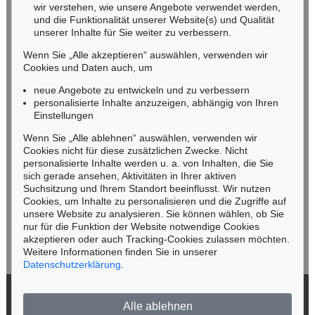
wir verstehen, wie unsere Angebote verwendet werden,
NORDDEUTSCHLAND
und die Funktionalität unserer Website(s) und Qualität
Nico Kassel, M.A.
unserer Inhalte für Sie weiter zu verbessern.
Tel.: +49 (0)89 55244-164
Wenn Sie „Alle akzeptieren“ auswählen, verwenden wir
Mobil: +49 (0)171 8618661
Cookies und Daten auch, um
n.kassel@kettererkunst.de
neue Angebote zu entwickeln und zu verbessern
personalisierte Inhalte anzuzeigen, abhängig von Ihren
Einstellungen
Keine Auktion mehr verpassen!
Wenn Sie „Alle ablehnen“ auswählen, verwenden wir
Wir informieren Sie rechtzeitig.
Cookies nicht für diese zusätzlichen Zwecke. Nicht
personalisierte Inhalte werden u. a. von Inhalten, die Sie
sich gerade ansehen, Aktivitäten in Ihrer aktiven
Suchsitzung und Ihrem Standort beeinflusst. Wir nutzen
Cookies, um Inhalte zu personalisieren und die Zugriffe auf
Jetzt zum Newsletter anmelden >
unsere Website zu analysieren. Sie können wählen, ob Sie
nur für die Funktion der Website notwendige Cookies
akzeptieren oder auch Tracking-Cookies zulassen möchten.
Weitere Informationen finden Sie in unserer
Datenschutzerklärung
.
© 2026 Ketterer Kunst GmbH & Co. KG
Alle ablehnen