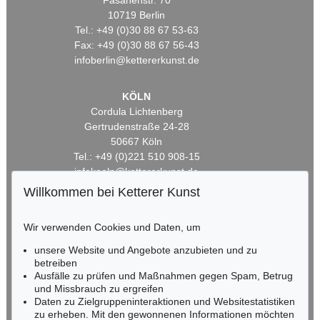
Fasanenstr. 70
10719 Berlin
Tel.: +49 (0)30 88 67 53-63
Fax: +49 (0)30 88 67 56-43
infoberlin@kettererkunst.de
KÖLN
Cordula Lichtenberg
Gertrudenstraße 24-28
50667 Köln
Tel.: +49 (0)221 510 908-15
infokoeln@kettererkunst.de
Willkommen bei Ketterer Kunst
BADEN-WÜRTTEMBERG
HESSEN
Wir verwenden Cookies und Daten, um
RHEINLAND-PFALZ
unsere Website und Angebote anzubieten und zu
Miriam Heß
betreiben
Tel.: +49 (0)62 21 58 80-038
Ausfälle zu prüfen und Maßnahmen gegen Spam, Betrug
Fax: +49 (0)62 21 58 80-595
und Missbrauch zu ergreifen
infoheidelberg@kettererkunst.de
Daten zu Zielgruppeninteraktionen und Websitestatistiken
zu erheben. Mit den gewonnenen Informationen möchten