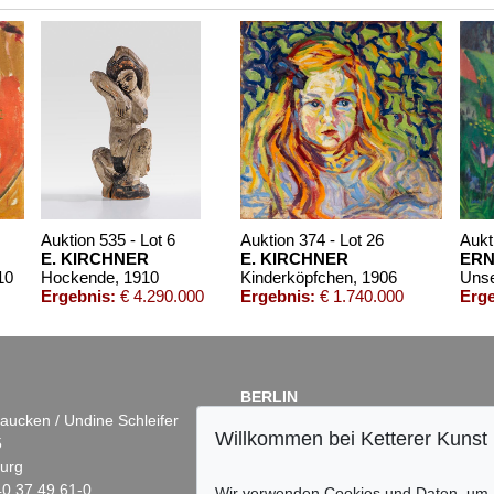
Auktion 535 - Lot 6
Auktion 374 - Lot 26
Aukt
E. KIRCHNER
E. KIRCHNER
ERN
10
Hockende
, 1910
Kinderköpfchen
, 1906
Uns
Ergebnis:
€ 4.290.000
Ergebnis:
€ 1.740.000
Erge
BERLIN
aucken / Undine Schleifer
Dr. Simone Wiechers
Willkommen bei Ketterer Kunst
5
Fasanenstr. 70
urg
10719 Berlin
)40 37 49 61-0
Tel.: +49 (0)30 88 67 53-63
Wir verwenden Cookies und Daten, um