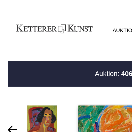
AUKTI
Auktion:
406