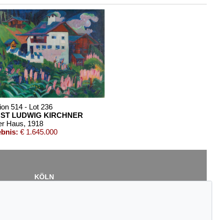
ion 514 - Lot 236
ST LUDWIG KIRCHNER
er Haus
, 1918
bnis:
€ 1.645.000
KÖLN
Cordula Lichtenberg
Gertrudenstraße 24-28
50667 Köln
Tel.: +49 (0)221 510 908-15