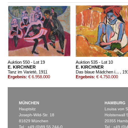
Auktion 550 - Lot 19
Auktion 535 - Lot 10
E. KIRCHNER
E. KIRCHNER
Tanz im Varieté
, 1911
Das blaue Mädchen in der Sonne
, 19
Ergebnis:
€ 6.958.000
Ergebnis:
€ 4.750.000
MÜNCHEN
HAMBURG
Hauptsitz
Louisa von S
Joseph-Wild-Str. 18
Holstenwall 
81829 München
20355 Hamb
Tel.: +49 (0)89 55 244-0
Tel.: +49 (0