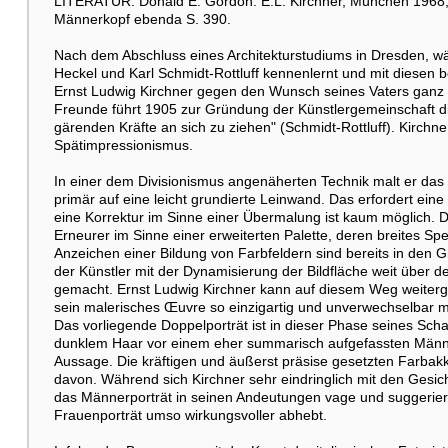
LITERATUR: Donald E. Gordon. E.L. Kirchner, München 1968, 
Männerkopf ebenda S. 390.
Nach dem Abschluss eines Architekturstudiums in Dresden, wäh
Heckel und Karl Schmidt-Rottluff kennenlernt und mit diesen b
Ernst Ludwig Kirchner gegen den Wunsch seines Vaters ganz fü
Freunde führt 1905 zur Gründung der Künstlergemeinschaft die
gärenden Kräfte an sich zu ziehen" (Schmidt-Rottluff). Kirchne
Spätimpressionismus.
In einer dem Divisionismus angenäherten Technik malt er das 
primär auf eine leicht grundierte Leinwand. Das erfordert eine
eine Korrektur im Sinne einer Übermalung ist kaum möglich. Die
Erneurer im Sinne einer erweiterten Palette, deren breites Sp
Anzeichen einer Bildung von Farbfeldern sind bereits in den 
der Künstler mit der Dynamisierung der Bildfläche weit über d
gemacht. Ernst Ludwig Kirchner kann auf diesem Weg weiterge
sein malerisches Œuvre so einzigartig und unverwechselbar 
Das vorliegende Doppelporträt ist in dieser Phase seines Sch
dunklem Haar vor einem eher summarisch aufgefassten Männer
Aussage. Die kräftigen und äußerst präsise gesetzten Farba
davon. Während sich Kirchner sehr eindringlich mit den Gesich
das Männerporträt in seinen Andeutungen vage und suggeriert 
Frauenporträt umso wirkungsvoller abhebt.