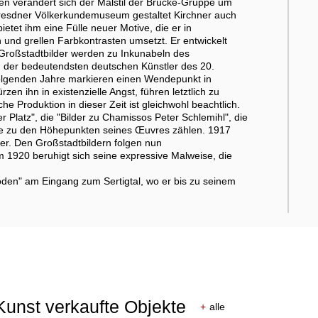
ten verändert sich der Malstil der Brücke-Gruppe um
 Dresdner Völkerkundemuseum gestaltet Kirchner auch
ietet ihm eine Fülle neuer Motive, die er in
 und grellen Farbkontrasten umsetzt. Er entwickelt
Großstadtbilder werden zu Inkunabeln des
 der bedeutendsten deutschen Künstler des 20.
folgenden Jahre markieren einen Wendepunkt in
zen ihn in existenzielle Angst, führen letztlich zu
e Produktion in dieser Zeit ist gleichwohl beachtlich.
Platz", die "Bilder zu Chamissos Peter Schlemihl", die
 die zu den Höhepunkten seines Œuvres zählen. 1917
der. Den Großstadtbildern folgen nun
 1920 beruhigt sich seine expressive Malweise, die
oden" am Eingang zum Sertigtal, wo er bis zu seinem
 Kunst verkaufte Objekte
+
alle