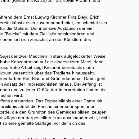
Abb. (Kinder mit Katze) S. 428, sowie Frauen- und
rend dem Ernst Ludwig Kirchner Fritz Bleyl, Erich
ereits künstlerisch zusammenarbeitet, entscheidet sich
r die Malerei. Der intensive Austausch der vier
 "Brücke" mit dem Ziel "alle revolutionären und
r orientiert sich zunächst an den Künstlern des
Sujet der zwei Mädchen in stark aufgelockerter Weise
 hohe Konzentration auf die eingesetzten Mittel, denn
se frühe Arbeit zeigt Kirchner bereits als einen
ektrum wesentlich über das Tradierte hinausgeht.
Grundfarben Rot, Blau und Grün erkennbar. Dabei geht
en Ansatz der Impressionisten hinaus. Der Anfang ist
hen und zu jener Größe der Interpretation finden, die
machen wird.
affens entstanden. Das Doppelbildnis einer Dame mit
bildnis atmet die Frische einer sehr spontanen
kkorde, die den Grundton des Gemäldes bilden, zeugen
tszügen der dargestellten Frau auseinandersetzt, bleibt
so eine gemalte Staffage, vor der sich das