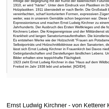
Infolge der Begegnung mit der Kunst der italienischen Futuris
1910, er wird "härter". Unter dem Eindruck von Plastiken im
Holzplastiken. 1911 übersiedelt er nach Berlin. Die Großstadt b
vereinfachten, scharf konturierten Formen, expressiven Zügen
weiter, was in unserem Gemälde schon begonnen war. Diese 
Expressionismus und machen Ernst Ludwig Kirchner zu einem
Jahrhunderts. Der Ausbruch des Ersten Weltkrieges und die 
Kirchners Leben. Die Kriegsereignisse und der Militärdienst stür
Krankheit und langen Sanatoriumsaufenthalten. Die künstlerisch
Es entstehen Werke wie der Holzschnitt "Frauen am Potsdamer 
Selbstporträts und Holzschnittbildnisse aus den Sanatorien,
lässt sich Ernst Ludwig Kirchner in Frauenkirch bei Davos nie
Gebirgslandschaften und Darstellungen ländlichen Lebens. Um
Bilder erhalten eine teppichhafte Flächigkeit.
1923 zieht Ernst Ludwig Kirchner in das "Haus auf dem Wildb
Freitod im Jahr 1938 lebt und arbeitet. [KD/EH].
Ernst Ludwig Kirchner - von Ketterer