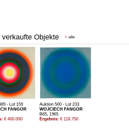
 verkaufte Objekte
+
alle
489 - Lot 159
Auktion 500 - Lot 233
ECH FANGOR
WOJCIECH FANGOR
B65
, 1965
s:
€ 400.000
Ergebnis:
€ 118.750