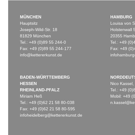
MÜNCHEN
HAMBURG
Hauptsitz
Louisa von S
Joseph-Wild-Str. 18
Holstenwall 
81829 München
20355 Hamb
Tel.: +49 (0)89 55 244-0
Tel.: +49 (0
Fax: +49 (0)89 55 244-177
Fax: +49 (0)
info@kettererkunst.de
infohamburg
BADEN-WÜRTTEMBERG
NORDDEUT
HESSEN
Nico Kassel,
RHEINLAND-PFALZ
Tel.: +49 (0
Miriam Heß
Mobil: +49 
Tel.: +49 (0)62 21 58 80-038
n.kassel@ket
Fax: +49 (0)62 21 58 80-595
infoheidelberg@kettererkunst.de