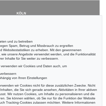
KÖLN
Cordula Lichtenberg
Gertrudenstraße 24-28
50667 Köln
Tel.: +49 (0)221 510 908-15
infokoeln@kettererkunst.de
eten und zu betreiben
egen Spam, Betrug und Missbrauch zu ergreifen
nd Websitestatistiken zu erheben. Mit den gewonnenen
, wie unsere Angebote verwendet werden, und die Funktionalität
er Inhalte für Sie weiter zu verbessern.
passen!
zeitig.
, verwenden wir Cookies und Daten auch, um
 verbessern
bhängig von Ihren Einstellungen
rwenden wir Cookies nicht für diese zusätzlichen Zwecke. Nicht
Jetzt zum Newsletter anmelden >
Inhalten, die Sie sich gerade ansehen, Aktivitäten in Ihrer aktiven
sst. Wir nutzen Cookies, um Inhalte zu personalisieren und die
ren. Sie können wählen, ob Sie nur für die Funktion der Website
uch Tracking-Cookies zulassen möchten. Weitere Informationen