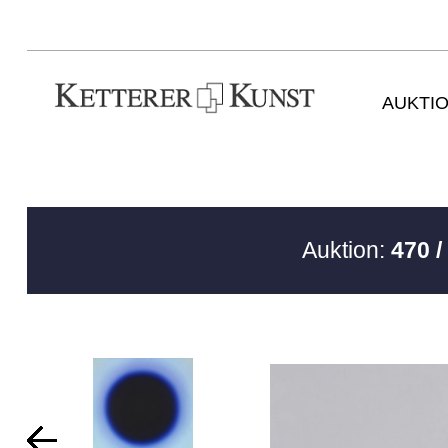
AUKTI
Auktion:
470 /