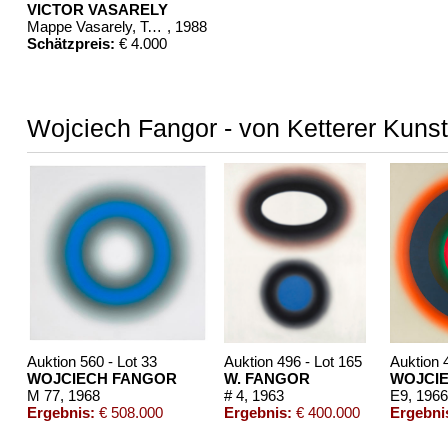
VICTOR VASARELY
Mappe Vasarely, Texte Otto Hahn
, 1988
Schätzpreis:
€ 4.000
Wojciech Fangor - von Ketterer Kunst
Auktion 560 - Lot 33
Auktion 496 - Lot 165
Auktion 
WOJCIECH FANGOR
W. FANGOR
WOJCI
M 77
, 1968
# 4
, 1963
E9
, 1966
Ergebnis:
€ 508.000
Ergebnis:
€ 400.000
Ergebni