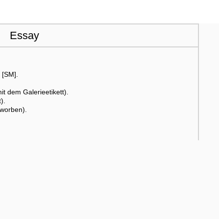
Essay
. [SM].
t dem Galerieetikett).
).
worben).