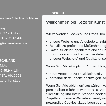
BERLIN
aucken / Undine Schleifer
Dr. Simone Wiechers
Willkommen bei Ketterer Kunst
5
Fasanenstr. 70
urg
10719 Berlin
)40 37 49 61-0
Tel.: +49 (0)30 88 67 53-63
Wir verwenden Cookies und Daten, um
40 37 49 61-66
Fax: +49 (0)30 88 67 56-43
unsere Website und Angebote anzubi
@kettererkunst.de
infoberlin@kettererkunst.de
Ausfälle zu prüfen und Maßnahmen g
Daten zu Zielgruppeninteraktionen u
Informationen möchten wir verstehen
unserer Website(s) und Qualität unser
Keine Auktion mehr ver
SCHLAND
 M.A.
Wir informieren Sie recht
Wenn Sie „Alle akzeptieren“ auswählen
)89 55244-164
neue Angebote zu entwickeln und zu
(0)171 8618661
personalisierte Inhalte anzuzeigen, a
tererkunst.de
Wenn Sie „Alle ablehnen“ auswählen, ve
personalisierte Inhalte werden u. a. von 
Suchsitzung und Ihrem Standort beeinflu
Zugriffe auf unsere Website zu analysie
notwendige Cookies akzeptieren oder a