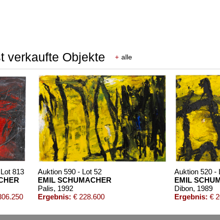
t verkaufte Objekte
+
alle
 Lot 813
Auktion 590 - Lot 52
Auktion 520 - 
CHER
EMIL SCHUMACHER
EMIL SCHU
Palis
, 1992
Dibon
, 1989
306.250
Ergebnis:
€ 228.600
Ergebnis:
€ 2