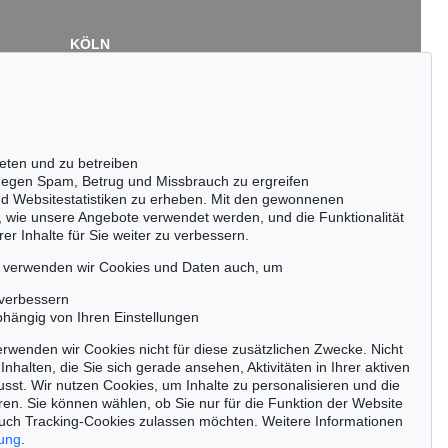
KÖLN
Cordula Lichtenberg
Gertrudenstraße 24-28
50667 Köln
Tel.: +49 (0)221 510 908-15
infokoeln@kettererkunst.de
eten und zu betreiben
Lot 9
Auktion 514 - Lot 206
egen Spam, Betrug und Missbrauch zu ergreifen
MACHER
E. SCHUMACHER
nd Websitestatistiken zu erheben. Mit den gewonnenen
Helimba
, 1983
, wie unsere Angebote verwendet werden, und die Funktionalität
152.400
Ergebnis:
€ 150.000
er Inhalte für Sie weiter zu verbessern.
passen!
zeitig.
, verwenden wir Cookies und Daten auch, um
 verbessern
bhängig von Ihren Einstellungen
rwenden wir Cookies nicht für diese zusätzlichen Zwecke. Nicht
Jetzt zum Newsletter anmelden >
Inhalten, die Sie sich gerade ansehen, Aktivitäten in Ihrer aktiven
sst. Wir nutzen Cookies, um Inhalte zu personalisieren und die
ren. Sie können wählen, ob Sie nur für die Funktion der Website
uch Tracking-Cookies zulassen möchten. Weitere Informationen
rung
.