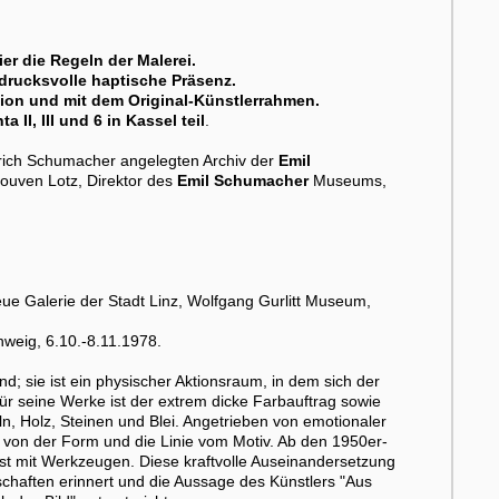
er die Regeln der Malerei.
ndrucksvolle haptische Präsenz.
tion und mit dem Original-Künstlerrahmen.
I, III und 6 in Kassel teil
.
Ulrich Schumacher angelegten Archiv der
Emil
Rouven Lotz, Direktor des
Emil Schumacher
Museums,
ue Galerie der Stadt Linz, Wolfgang Gurlitt Museum,
hweig, 6.10.-8.11.1978.
nd; sie ist ein physischer Aktionsraum, in dem sich der
für seine Werke ist der extrem dicke Farbauftrag sowie
, Holz, Steinen und Blei. Angetrieben von emotionaler
von der Form und die Linie vom Motiv. Ab den 1950er-
sst mit Werkzeugen. Diese kraftvolle Auseinandersetzung
chaften erinnert und die Aussage des Künstlers "Aus