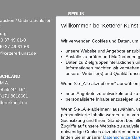
BERLIN
aucken / Undine Schleifer
Dr. Simone Wiechers
Willkommen bei Ketterer Kunst
5
Fasanenstr. 70
urg
10719 Berlin
)40 37 49 61-0
Tel.: +49 (0)30 88 67 53-63
Wir verwenden Cookies und Daten, um
40 37 49 61-66
Fax: +49 (0)30 88 67 56-43
unsere Website und Angebote anzubi
@kettererkunst.de
infoberlin@kettererkunst.de
Auktion 470 - Lot 898
Auktion 550 - 
Ausfälle zu prüfen und Maßnahmen g
EMIL SCHUMACHER
EMIL SCHU
Daten zu Zielgruppeninteraktionen u
Labas
, 1984
Matora
, 1966
Informationen möchten wir verstehen
Ergebnis:
€ 162.500
Ergebnis:
€ 
unserer Website(s) und Qualität unser
Keine Auktion mehr ver
SCHLAND
 M.A.
Wir informieren Sie recht
Wenn Sie „Alle akzeptieren“ auswählen
)89 55244-164
neue Angebote zu entwickeln und zu
(0)171 8618661
personalisierte Inhalte anzuzeigen, a
tererkunst.de
Wenn Sie „Alle ablehnen“ auswählen, ve
personalisierte Inhalte werden u. a. von 
Suchsitzung und Ihrem Standort beeinflu
Zugriffe auf unsere Website zu analysie
notwendige Cookies akzeptieren oder a
finden Sie in unserer
Datenschutzerklä