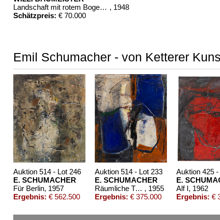
Landschaft mit rotem Bogen (Sommerfest)
, 1948
Schätzpreis:
€ 70.000
Emil Schumacher - von Ketterer Kuns
Auktion 514 - Lot 246
Auktion 514 - Lot 233
Auktion 425 -
E. SCHUMACHER
E. SCHUMACHER
E. SCHUMA
Für Berlin
, 1957
Räumliche Trennung
, 1955
Alf I
, 1962
Ergebnis:
€ 562.500
Ergebnis:
€ 375.000
Ergebnis:
€ 