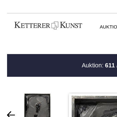
AUKTI
Auktion:
611 