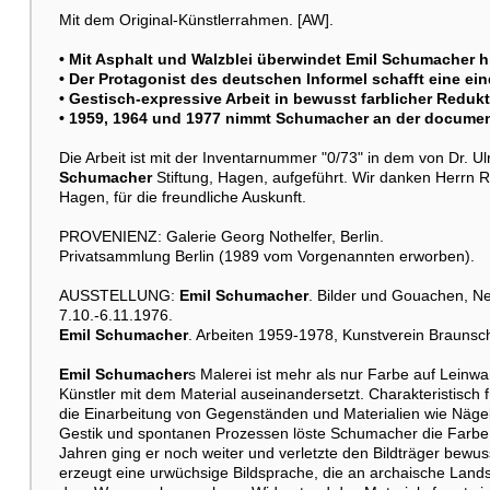
Mit dem Original-Künstlerrahmen. [AW].
• Mit Asphalt und Walzblei überwindet
Emil Schumacher
hi
• Der Protagonist des deutschen Informel schafft eine ei
• Gestisch-expressive Arbeit in bewusst farblicher Reduk
• 1959, 1964 und 1977 nimmt Schumacher an der documenta I
Die Arbeit ist mit der Inventarnummer "0/73" in dem von Dr. 
Schumacher
Stiftung, Hagen, aufgeführt. Wir danken Herrn 
Hagen, für die freundliche Auskunft.
PROVENIENZ: Galerie Georg Nothelfer, Berlin.
Privatsammlung Berlin (1989 vom Vorgenannten erworben).
AUSSTELLUNG:
Emil Schumacher
. Bilder und Gouachen, Ne
7.10.-6.11.1976.
Emil Schumacher
. Arbeiten 1959-1978, Kunstverein Braunsc
Emil Schumacher
s Malerei ist mehr als nur Farbe auf Leinwa
Künstler mit dem Material auseinandersetzt. Charakteristisch 
die Einarbeitung von Gegenständen und Materialien wie Nägeln
Gestik und spontanen Prozessen löste Schumacher die Farbe 
Jahren ging er noch weiter und verletzte den Bildträger bewu
erzeugt eine urwüchsige Bildsprache, die an archaische Lands