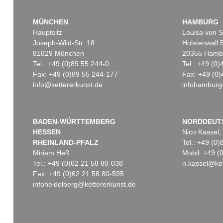
MÜNCHEN
HAMBURG
Hauptsitz
Louisa von S
Joseph-Wild-Str. 18
Holstenwall 
81829 München
20355 Hamb
Tel.: +49 (0)89 55 244-0
Tel.: +49 (0
Fax: +49 (0)89 55 244-177
Fax: +49 (0)
info@kettererkunst.de
infohamburg
Auktion 600 - Lot 8
Auktion 343 - Lot 519
E. SCHUMACHER
EMIL SCHUMACHER
Indemini
, 1974
Mabudan
, 1965
Ergebnis:
€ 167.700
Ergebnis:
€ 164.700
BADEN-WÜRTTEMBERG
NORDDEUT
HESSEN
Nico Kassel,
RHEINLAND-PFALZ
Tel.: +49 (0
Miriam Heß
Mobil: +49 
Tel.: +49 (0)62 21 58 80-038
n.kassel@ket
Fax: +49 (0)62 21 58 80-595
infoheidelberg@kettererkunst.de