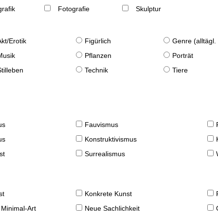
rafik
Fotografie
Skulptur
Akt/Erotik
Figürlich
Genre (alltägl
Musik
Pflanzen
Porträt
Stilleben
Technik
Tiere
us
Fauvismus
us
Konstruktivismus
st
Surrealismus
st
Konkrete Kunst
 Minimal-Art
Neue Sachlichkeit