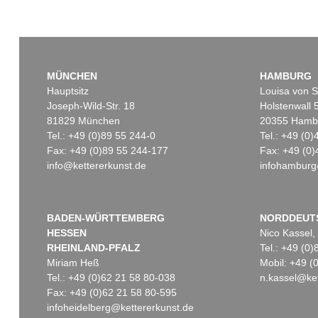
MÜNCHEN
HAMBURG
Hauptsitz
Louisa von S
Joseph-Wild-Str. 18
Holstenwall 
81829 München
20355 Hamb
Tel.: +49 (0)89 55 244-0
Tel.: +49 (0
Fax: +49 (0)89 55 244-177
Fax: +49 (0)
info@kettererkunst.de
infohamburg
BADEN-WÜRTTEMBERG
NORDDEUT
HESSEN
Nico Kassel,
RHEINLAND-PFALZ
Tel.: +49 (0
Miriam Heß
Mobil: +49 
Tel.: +49 (0)62 21 58 80-038
n.kassel@ket
Fax: +49 (0)62 21 58 80-595
infoheidelberg@kettererkunst.de