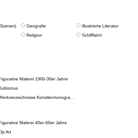
. Szenen)
Geografie
Illustrierte Literatur
Religion
Schifffahrt
Figurative Malerei 1900-30er Jahre
Kubismus
Werkverzeichnisse Künstlermonographien
Figurative Malerei 40er-60er Jahre
Op Art