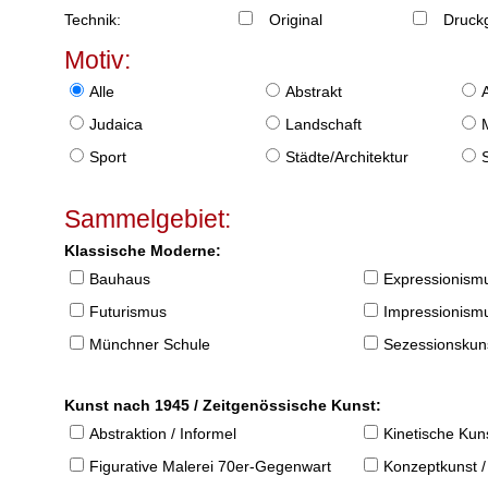
Technik:
Original
Druckg
Motiv:
Alle
Abstrakt
Judaica
Landschaft
Sport
Städte/Architektur
Sammelgebiet:
Klassische Moderne:
Bauhaus
Expressionism
Futurismus
Impressionism
Münchner Schule
Sezessionskun
Kunst nach 1945 / Zeitgenössische Kunst:
Abstraktion / Informel
Kinetische Kun
Figurative Malerei 70er-Gegenwart
Konzeptkunst /