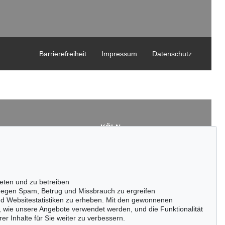
Barrierefreiheit
Impressum
Datenschutz
KÖLN
Cordula Lichtenberg
Gertrudenstraße 24-28
50667 Köln
3
Tel.: +49 (0)221 510 908-15
43
infokoeln@kettererkunst.de
eten und zu betreiben
de
egen Spam, Betrug und Missbrauch zu ergreifen
nd Websitestatistiken zu erheben. Mit den gewonnenen
, wie unsere Angebote verwendet werden, und die Funktionalität
er Inhalte für Sie weiter zu verbessern.