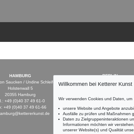
HAMBURG
BERLIN
on Saucken / Undine Schleifer
Dr. Simone Wiechers
Willkommen bei Ketterer Kunst
Holstenwall 5
Fasanenstr. 70
20355 Hamburg
10719 Berlin
Wir verwenden Cookies und Daten, um
l.: +49 (0)40 37 49 61-0
Tel.: +49 (0)30 88 67 53-6
x: +49 (0)40 37 49 61-66
Fax: +49 (0)30 88 67 56-
unsere Website und Angebote anzubi
hamburg@kettererkunst.de
infoberlin@kettererkunst.
Ausfälle zu prüfen und Maßnahmen g
Daten zu Zielgruppeninteraktionen u
Informationen möchten wir verstehen
unserer Website(s) und Qualität unser