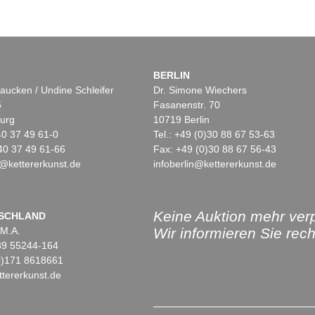
BERLIN
aucken / Undine Schleifer
Dr. Simone Wiechers
5
Fasanenstr. 70
urg
10719 Berlin
)40 37 49 61-0
Tel.: +49 (0)30 88 67 53-63
40 37 49 61-66
Fax: +49 (0)30 88 67 56-43
@kettererkunst.de
infoberlin@kettererkunst.de
Keine Auktion mehr ver
SCHLAND
 M.A.
Wir informieren Sie recht
)89 55244-164
(0)171 8618661
tererkunst.de