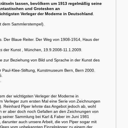
trätseln lassen, bevölkern um 1913 regelmäßig seine
ntastischen und Grotesken an
ichtigsten Verleger der Moderne in Deutschland
.
t dem Sammlerstempel).
 Der Blaue Reiter. Der Weg von 1908-1914, Haus der
us der Kunst , München, 19.9.2008-11.1.2009.
die zur Beziehung von Bild und Sprache in der Kunst des
er Paul-Klee-Stiftung, Kunstmuseum Bern, Bern 2000.
5.
.
m der wichtigsten Verleger der Moderne in
em Verleger zum ersten Mal eine Serie von Zeichnungen
"). Reinhard Piper lehnte das Angebot jedoch ab, wohl
en er aber doch noch Gefallen an den Zeichnungen von
g seiner Sammlung bei Karl & Faber im Juni 1981
darunter auch unsere Arbeit, die von Piper sogar mit
l Klees vom unbekannten Einzelgänger zu einem der