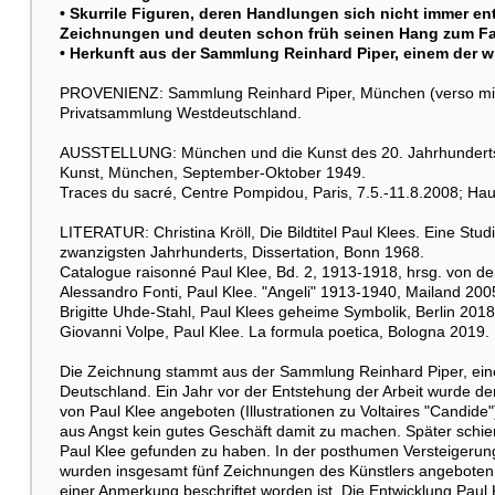
• Skurrile Figuren, deren Handlungen sich nicht immer en
Zeichnungen und deuten schon früh seinen Hang zum Fa
• Herkunft aus der Sammlung Reinhard Piper, einem der w
PROVENIENZ: Sammlung Reinhard Piper, München (verso mi
Privatsammlung Westdeutschland.
AUSSTELLUNG: München und die Kunst des 20. Jahrhunderts.
Kunst, München, September-Oktober 1949.
Traces du sacré, Centre Pompidou, Paris, 7.5.-11.8.2008; Ha
LITERATUR: Christina Kröll, Die Bildtitel Paul Klees. Eine Stu
zwanzigsten Jahrhunderts, Dissertation, Bonn 1968.
Catalogue raisonné Paul Klee, Bd. 2, 1913-1918, hrsg. von d
Alessandro Fonti, Paul Klee. "Angeli" 1913-1940, Mailand 200
Brigitte Uhde-Stahl, Paul Klees geheime Symbolik, Berlin 2018
Giovanni Volpe, Paul Klee. La formula poetica, Bologna 2019.
Die Zeichnung stammt aus der Sammlung Reinhard Piper, eine
Deutschland. Ein Jahr vor der Entstehung der Arbeit wurde d
von Paul Klee angeboten (Illustrationen zu Voltaires "Candide
aus Angst kein gutes Geschäft damit zu machen. Später schi
Paul Klee gefunden zu haben. In der posthumen Versteigerun
wurden insgesamt fünf Zeichnungen des Künstlers angeboten, 
einer Anmerkung beschriftet worden ist. Die Entwicklung Pau