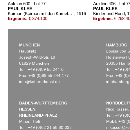
Auktion 600 - Lot 77
Auktion 406 - Lot 7
PAUL KLEE
PAUL KLEE
Kairuan (Kairuan mit den Kamelen und dem Esel)
, 1916
Kinder und Hund
, 
Ergebnis:
€ 374.100
Ergebnis:
€ 268.4
MÜNCHEN
HAMBURG
Hauptsitz
Louisa von S
Joseph-Wild-Str. 18
Holstenwall 
81829 München
20355 Hamb
Tel.: +49 (0)89 55 244-0
Tel.: +49 (0
Fax: +49 (0)89 55 244-177
Fax: +49 (0)
info@kettererkunst.de
infohamburg
Auktion 520 - Lot 377
Auktion 525 - Lot 249
PAUL KLEE
PAUL KLEE
Edelklippe
, 1933
Landschaft B. L.
, 1931
Ergebnis:
€ 187.500
Ergebnis:
€ 125.000
BADEN-WÜRTTEMBERG
NORDDEUT
HESSEN
Nico Kassel,
RHEINLAND-PFALZ
Tel.: +49 (0
Miriam Heß
Mobil: +49 
Tel.: +49 (0)62 21 58 80-038
n.kassel@ket