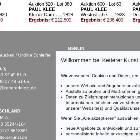
9
Auktion 520 - Lot 360
Auktion 600 - Lot 63
Auk
PAUL KLEE
PAUL KLEE
PA
1920
Kleiner Dampfer
, 1919
Westöstliche Bauten
, 1928
00
Ergebnis:
€ 212.500
Ergebnis:
€ 206.400
Erg
BERLIN
aucken / Undine Schleifer
Dr. Simone Wiechers
Willkommen bei Ketterer Kunst
5
Fasanenstr. 70
urg
10719 Berlin
)40 37 49 61-0
Tel.: +49 (0)30 88 67 53-63
Wir verwenden Cookies und Daten, um
40 37 49 61-66
Fax: +49 (0)30 88 67 56-43
unsere Website und Angebote anzubi
@kettererkunst.de
infoberlin@kettererkunst.de
Auktion 520 - Lot 375
Auktion 545
Ausfälle zu prüfen und Maßnahmen g
PAUL KLEE
PAUL KLE
Daten zu Zielgruppeninteraktionen u
Grundverhexte Landschaft
, 1924
Das Fenste
Informationen möchten wir verstehen
Ergebnis:
€ 118.750
Ergebnis:
€
unserer Website(s) und Qualität unser
Keine Auktion mehr ver
SCHLAND
 M.A.
Wir informieren Sie recht
Wenn Sie „Alle akzeptieren“ auswählen
)89 55244-164
neue Angebote zu entwickeln und zu
(0)171 8618661
personalisierte Inhalte anzuzeigen, a
tererkunst.de