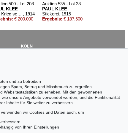
tion 500 - Lot 208
Auktion 535 - Lot 38
UL KLEE
PAUL KLEE
Der Krieg schreitet über eine Ortschaft
, 1914
Stickerei
, 1915
ebnis:
€ 200.000
Ergebnis:
€ 187.500
KÖLN
Cordula Lichtenberg
Gertrudenstraße 24-28
50667 Köln
Tel.: +49 (0)221 510 908-15
infokoeln@kettererkunst.de
eten und zu betreiben
 - Lot 40
Auktion 436 - Lot 259
egen Spam, Betrug und Missbrauch zu ergreifen
E
PAUL KLEE
nd Websitestatistiken zu erheben. Mit den gewonnenen
r
, 1914
Der Sauerbaum
, 1939
, wie unsere Angebote verwendet werden, und die Funktionalität
 114.300
Ergebnis:
€ 106.250
er Inhalte für Sie weiter zu verbessern.
passen!
zeitig.
, verwenden wir Cookies und Daten auch, um
 verbessern
bhängig von Ihren Einstellungen