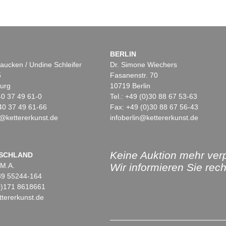
BERLIN
aucken / Undine Schleifer
Dr. Simone Wiechers
5
Fasanenstr. 70
urg
10719 Berlin
)40 37 49 61-0
Tel.: +49 (0)30 88 67 53-63
40 37 49 61-66
Fax: +49 (0)30 88 67 56-43
@kettererkunst.de
infoberlin@kettererkunst.de
Keine Auktion mehr ver
SCHLAND
 M.A.
Wir informieren Sie recht
)89 55244-164
(0)171 8618661
tererkunst.de