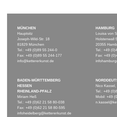
MÜNCHEN
HAMBURG
Hauptsitz
Louisa von S
Joseph-Wild-Str. 18
Holstenwall 
81829 München
20355 Hamb
Tel.: +49 (0)89 55 244-0
Tel.: +49 (0
Fax: +49 (0)89 55 244-177
Fax: +49 (0)
info@kettererkunst.de
infohamburg
BADEN-WÜRTTEMBERG
NORDDEUT
HESSEN
Nico Kassel,
RHEINLAND-PFALZ
Tel.: +49 (0
Miriam Heß
Mobil: +49 
Tel.: +49 (0)62 21 58 80-038
n.kassel@ket
Fax: +49 (0)62 21 58 80-595
infoheidelberg@kettererkunst.de