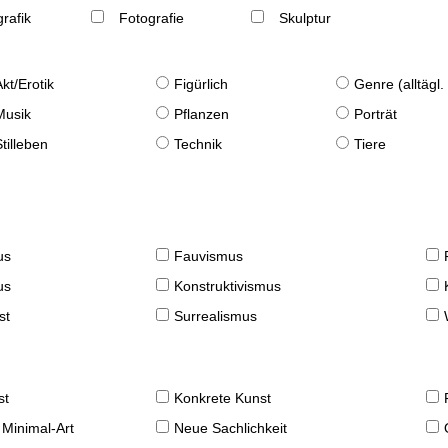
rafik
Fotografie
Skulptur
Akt/Erotik
Figürlich
Genre (alltägl
Musik
Pflanzen
Porträt
Stilleben
Technik
Tiere
us
Fauvismus
us
Konstruktivismus
st
Surrealismus
st
Konkrete Kunst
 Minimal-Art
Neue Sachlichkeit