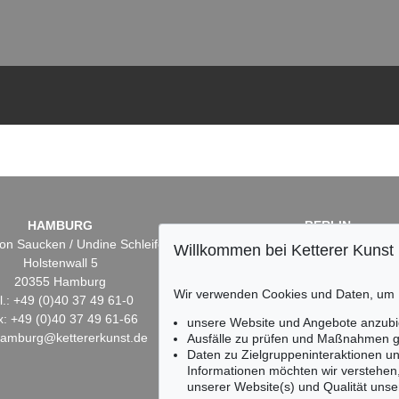
HAMBURG
BERLIN
on Saucken / Undine Schleifer
Dr. Simone Wiechers
Willkommen bei Ketterer Kunst
Holstenwall 5
Fasanenstr. 70
20355 Hamburg
10719 Berlin
Wir verwenden Cookies und Daten, um
l.: +49 (0)40 37 49 61-0
Tel.: +49 (0)30 88 67 53-6
x: +49 (0)40 37 49 61-66
Fax: +49 (0)30 88 67 56-
unsere Website und Angebote anzubi
hamburg@kettererkunst.de
infoberlin@kettererkunst.
Ausfälle zu prüfen und Maßnahmen g
Daten zu Zielgruppeninteraktionen u
Informationen möchten wir verstehen
unserer Website(s) und Qualität unser