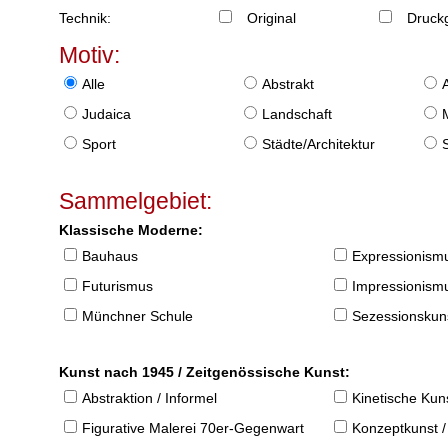
Technik:
Original
Druckg
Motiv:
Alle
Abstrakt
Judaica
Landschaft
Sport
Städte/Architektur
Sammelgebiet:
Klassische Moderne:
Bauhaus
Expressionism
Futurismus
Impressionism
Münchner Schule
Sezessionskun
Kunst nach 1945 / Zeitgenössische Kunst:
Abstraktion / Informel
Kinetische Kun
Figurative Malerei 70er-Gegenwart
Konzeptkunst /