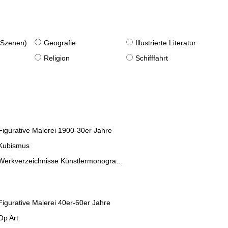
. Szenen)
Geografie
Illustrierte Literatur
Religion
Schifffahrt
Figurative Malerei 1900-30er Jahre
Kubismus
Werkverzeichnisse Künstlermonographien
Figurative Malerei 40er-60er Jahre
Op Art