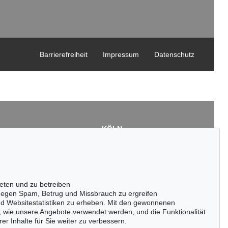
Barrierefreiheit
Impressum
Datenschutz
KÖLN
Cordula Lichtenberg
Gertrudenstraße 24-28
50667 Köln
3
Tel.: +49 (0)221 510 908-15
43
infokoeln@kettererkunst.de
eten und zu betreiben
de
egen Spam, Betrug und Missbrauch zu ergreifen
nd Websitestatistiken zu erheben. Mit den gewonnenen
, wie unsere Angebote verwendet werden, und die Funktionalität
er Inhalte für Sie weiter zu verbessern.