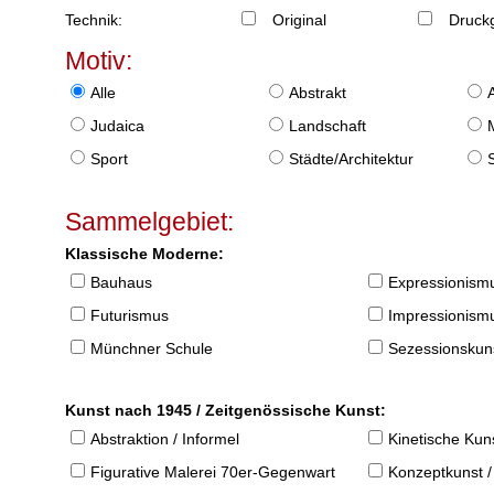
Technik:
Original
Druckg
Motiv:
Alle
Abstrakt
Judaica
Landschaft
Sport
Städte/Architektur
Sammelgebiet:
Klassische Moderne:
Bauhaus
Expressionism
Futurismus
Impressionism
Münchner Schule
Sezessionskun
Kunst nach 1945 / Zeitgenössische Kunst:
Abstraktion / Informel
Kinetische Kun
Figurative Malerei 70er-Gegenwart
Konzeptkunst /