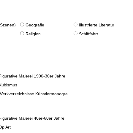
. Szenen)
Geografie
Illustrierte Literatur
Religion
Schifffahrt
Figurative Malerei 1900-30er Jahre
Kubismus
Werkverzeichnisse Künstlermonographien
Figurative Malerei 40er-60er Jahre
Op Art