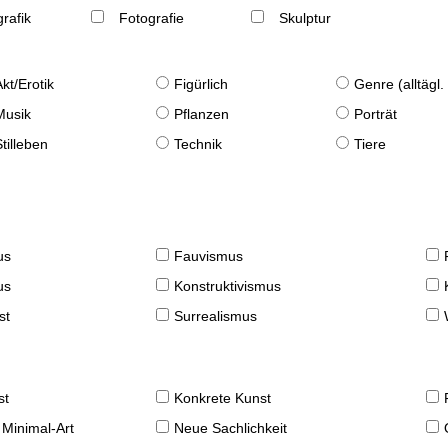
rafik
Fotografie
Skulptur
Akt/Erotik
Figürlich
Genre (alltägl
Musik
Pflanzen
Porträt
Stilleben
Technik
Tiere
us
Fauvismus
us
Konstruktivismus
st
Surrealismus
st
Konkrete Kunst
 Minimal-Art
Neue Sachlichkeit