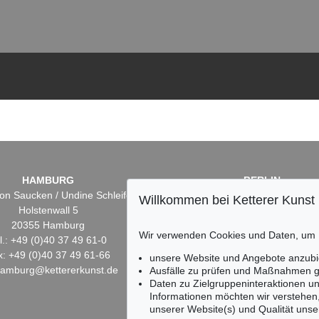
HAMBURG
BERLIN
on Saucken / Undine Schleifer
Dr. Simone Wiechers
Willkommen bei Ketterer Kunst
Holstenwall 5
Fasanenstr. 70
20355 Hamburg
10719 Berlin
Wir verwenden Cookies und Daten, um
l.: +49 (0)40 37 49 61-0
Tel.: +49 (0)30 88 67 53-6
x: +49 (0)40 37 49 61-66
Fax: +49 (0)30 88 67 56-
unsere Website und Angebote anzubi
hamburg@kettererkunst.de
infoberlin@kettererkunst.
Ausfälle zu prüfen und Maßnahmen g
Daten zu Zielgruppeninteraktionen u
Informationen möchten wir verstehen
unserer Website(s) und Qualität unser