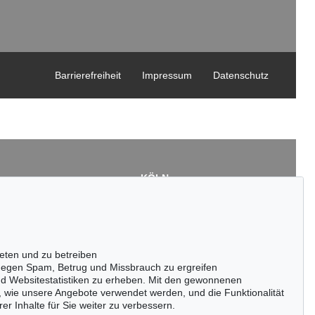
Barrierefreiheit
Impressum
Datenschutz
KÖLN
Cordula Lichtenberg
Gertrudenstraße 24-28
50667 Köln
3
Tel.: +49 (0)221 510 908-15
43
infokoeln@kettererkunst.de
eten und zu betreiben
de
egen Spam, Betrug und Missbrauch zu ergreifen
nd Websitestatistiken zu erheben. Mit den gewonnenen
, wie unsere Angebote verwendet werden, und die Funktionalität
er Inhalte für Sie weiter zu verbessern.