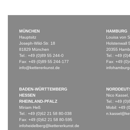
MÜNCHEN
HAMBURG
Hauptsitz
Louisa von S
Joseph-Wild-Str. 18
Holstenwall 
81829 München
20355 Hamb
Tel.: +49 (0)89 55 244-0
Tel.: +49 (0
Fax: +49 (0)89 55 244-177
Fax: +49 (0)
info@kettererkunst.de
infohamburg
BADEN-WÜRTTEMBERG
NORDDEUT
HESSEN
Nico Kassel,
RHEINLAND-PFALZ
Tel.: +49 (0
Miriam Heß
Mobil: +49 
Tel.: +49 (0)62 21 58 80-038
n.kassel@ket
Fax: +49 (0)62 21 58 80-595
infoheidelberg@kettererkunst.de