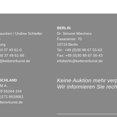
BERLIN
aucken / Undine Schleifer
Dr. Simone Wiechers
5
Fasanenstr. 70
urg
10719 Berlin
)40 37 49 61-0
Tel.: +49 (0)30 88 67 53-63
40 37 49 61-66
Fax: +49 (0)30 88 67 56-43
@kettererkunst.de
infoberlin@kettererkunst.de
Keine Auktion mehr ver
SCHLAND
 M.A.
Wir informieren Sie recht
)89 55244-164
(0)171 8618661
tererkunst.de