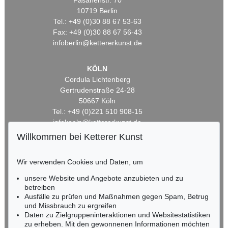
Fasanenstr. 70
10719 Berlin
Tel.: +49 (0)30 88 67 53-63
Fax: +49 (0)30 88 67 56-43
infoberlin@kettererkunst.de
KÖLN
Cordula Lichtenberg
Gertrudenstraße 24-28
50667 Köln
Tel.: +49 (0)221 510 908-15
infokoeln@kettererkunst.de
Willkommen bei Ketterer Kunst
BADEN-WÜRTTEMBERG
HESSEN
Wir verwenden Cookies und Daten, um
RHEINLAND-PFALZ
unsere Website und Angebote anzubieten und zu
Miriam Heß
betreiben
Tel.: +49 (0)62 21 58 80-038
Ausfälle zu prüfen und Maßnahmen gegen Spam, Betrug
Fax: +49 (0)62 21 58 80-595
und Missbrauch zu ergreifen
infoheidelberg@kettererkunst.de
Daten zu Zielgruppeninteraktionen und Websitestatistiken
zu erheben. Mit den gewonnenen Informationen möchten