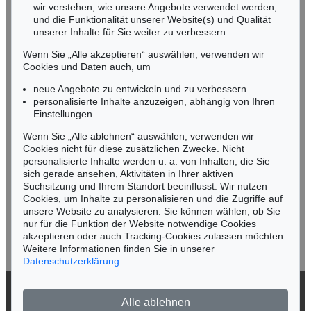
wir verstehen, wie unsere Angebote verwendet werden,
NORDDEUTSCHLAND
und die Funktionalität unserer Website(s) und Qualität
Nico Kassel, M.A.
unserer Inhalte für Sie weiter zu verbessern.
Tel.: +49 (0)89 55244-164
Wenn Sie „Alle akzeptieren“ auswählen, verwenden wir
Mobil: +49 (0)171 8618661
Cookies und Daten auch, um
n.kassel@kettererkunst.de
neue Angebote zu entwickeln und zu verbessern
personalisierte Inhalte anzuzeigen, abhängig von Ihren
Einstellungen
Keine Auktion mehr verpassen!
Wenn Sie „Alle ablehnen“ auswählen, verwenden wir
Wir informieren Sie rechtzeitig.
Cookies nicht für diese zusätzlichen Zwecke. Nicht
personalisierte Inhalte werden u. a. von Inhalten, die Sie
sich gerade ansehen, Aktivitäten in Ihrer aktiven
Suchsitzung und Ihrem Standort beeinflusst. Wir nutzen
Cookies, um Inhalte zu personalisieren und die Zugriffe auf
Jetzt zum Newsletter anmelden >
unsere Website zu analysieren. Sie können wählen, ob Sie
nur für die Funktion der Website notwendige Cookies
akzeptieren oder auch Tracking-Cookies zulassen möchten.
Weitere Informationen finden Sie in unserer
Datenschutzerklärung
.
© 2026 Ketterer Kunst GmbH & Co. KG
Alle ablehnen