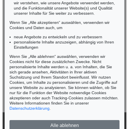
wir verstehen, wie unsere Angebote verwendet werden,
NORDDEUTSCHLAND
und die Funktionalität unserer Website(s) und Qualität
Nico Kassel, M.A.
unserer Inhalte für Sie weiter zu verbessern.
Tel.: +49 (0)89 55244-164
Wenn Sie „Alle akzeptieren“ auswählen, verwenden wir
Mobil: +49 (0)171 8618661
Cookies und Daten auch, um
n.kassel@kettererkunst.de
neue Angebote zu entwickeln und zu verbessern
personalisierte Inhalte anzuzeigen, abhängig von Ihren
Einstellungen
Keine Auktion mehr verpassen!
Wenn Sie „Alle ablehnen“ auswählen, verwenden wir
Wir informieren Sie rechtzeitig.
Cookies nicht für diese zusätzlichen Zwecke. Nicht
personalisierte Inhalte werden u. a. von Inhalten, die Sie
sich gerade ansehen, Aktivitäten in Ihrer aktiven
Suchsitzung und Ihrem Standort beeinflusst. Wir nutzen
Cookies, um Inhalte zu personalisieren und die Zugriffe auf
Jetzt zum Newsletter anmelden >
unsere Website zu analysieren. Sie können wählen, ob Sie
nur für die Funktion der Website notwendige Cookies
akzeptieren oder auch Tracking-Cookies zulassen möchten.
Weitere Informationen finden Sie in unserer
Datenschutzerklärung
.
© 2026 Ketterer Kunst GmbH & Co. KG
Alle ablehnen