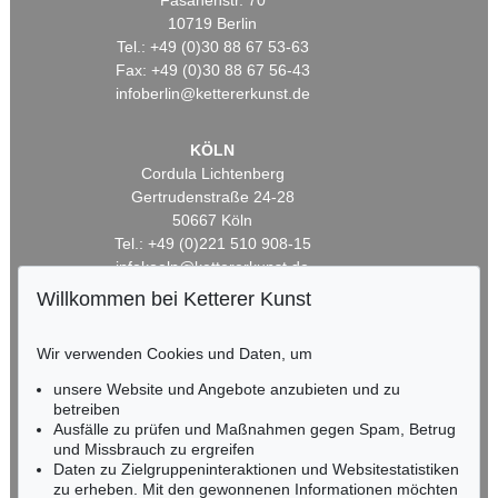
Fasanenstr. 70
10719 Berlin
Tel.: +49 (0)30 88 67 53-63
Fax: +49 (0)30 88 67 56-43
infoberlin@kettererkunst.de
KÖLN
Cordula Lichtenberg
Gertrudenstraße 24-28
50667 Köln
Tel.: +49 (0)221 510 908-15
infokoeln@kettererkunst.de
Willkommen bei Ketterer Kunst
BADEN-WÜRTTEMBERG
HESSEN
Wir verwenden Cookies und Daten, um
RHEINLAND-PFALZ
unsere Website und Angebote anzubieten und zu
Miriam Heß
betreiben
Tel.: +49 (0)62 21 58 80-038
Ausfälle zu prüfen und Maßnahmen gegen Spam, Betrug
Fax: +49 (0)62 21 58 80-595
und Missbrauch zu ergreifen
infoheidelberg@kettererkunst.de
Daten zu Zielgruppeninteraktionen und Websitestatistiken
zu erheben. Mit den gewonnenen Informationen möchten