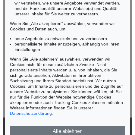
wir verstehen, wie unsere Angebote verwendet werden,
NORDDEUTSCHLAND
und die Funktionalität unserer Website(s) und Qualität
Nico Kassel, M.A.
unserer Inhalte für Sie weiter zu verbessern.
Tel.: +49 (0)89 55244-164
Wenn Sie „Alle akzeptieren“ auswählen, verwenden wir
Mobil: +49 (0)171 8618661
Cookies und Daten auch, um
n.kassel@kettererkunst.de
neue Angebote zu entwickeln und zu verbessern
personalisierte Inhalte anzuzeigen, abhängig von Ihren
Einstellungen
Keine Auktion mehr verpassen!
Wenn Sie „Alle ablehnen“ auswählen, verwenden wir
Wir informieren Sie rechtzeitig.
Cookies nicht für diese zusätzlichen Zwecke. Nicht
personalisierte Inhalte werden u. a. von Inhalten, die Sie
sich gerade ansehen, Aktivitäten in Ihrer aktiven
Suchsitzung und Ihrem Standort beeinflusst. Wir nutzen
Cookies, um Inhalte zu personalisieren und die Zugriffe auf
Jetzt zum Newsletter anmelden >
unsere Website zu analysieren. Sie können wählen, ob Sie
nur für die Funktion der Website notwendige Cookies
akzeptieren oder auch Tracking-Cookies zulassen möchten.
Weitere Informationen finden Sie in unserer
Datenschutzerklärung
.
© 2026 Ketterer Kunst GmbH & Co. KG
Alle ablehnen