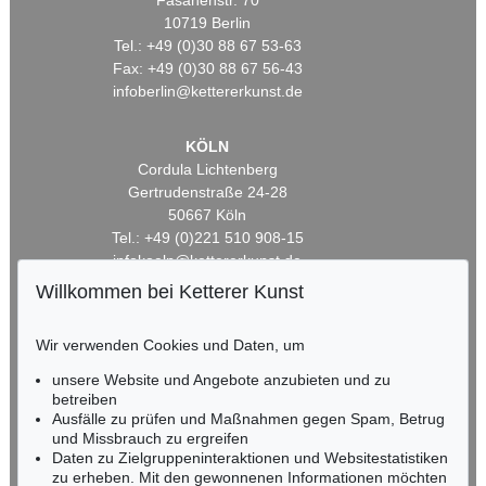
Fasanenstr. 70
10719 Berlin
Tel.: +49 (0)30 88 67 53-63
Fax: +49 (0)30 88 67 56-43
infoberlin@kettererkunst.de
KÖLN
Cordula Lichtenberg
Gertrudenstraße 24-28
50667 Köln
Tel.: +49 (0)221 510 908-15
infokoeln@kettererkunst.de
Willkommen bei Ketterer Kunst
BADEN-WÜRTTEMBERG
HESSEN
Wir verwenden Cookies und Daten, um
RHEINLAND-PFALZ
unsere Website und Angebote anzubieten und zu
Miriam Heß
betreiben
Tel.: +49 (0)62 21 58 80-038
Ausfälle zu prüfen und Maßnahmen gegen Spam, Betrug
Fax: +49 (0)62 21 58 80-595
und Missbrauch zu ergreifen
infoheidelberg@kettererkunst.de
Daten zu Zielgruppeninteraktionen und Websitestatistiken
zu erheben. Mit den gewonnenen Informationen möchten