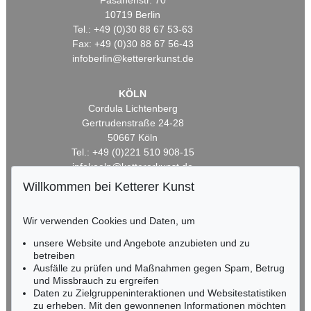
Fasanenstr. 70
10719 Berlin
Tel.: +49 (0)30 88 67 53-63
Fax: +49 (0)30 88 67 56-43
infoberlin@kettererkunst.de
KÖLN
Cordula Lichtenberg
Gertrudenstraße 24-28
50667 Köln
Tel.: +49 (0)221 510 908-15
infokoeln@kettererkunst.de
Willkommen bei Ketterer Kunst
BADEN-WÜRTTEMBERG
HESSEN
Wir verwenden Cookies und Daten, um
RHEINLAND-PFALZ
unsere Website und Angebote anzubieten und zu
Miriam Heß
betreiben
Tel.: +49 (0)62 21 58 80-038
Ausfälle zu prüfen und Maßnahmen gegen Spam, Betrug
Fax: +49 (0)62 21 58 80-595
und Missbrauch zu ergreifen
infoheidelberg@kettererkunst.de
Daten zu Zielgruppeninteraktionen und Websitestatistiken
zu erheben. Mit den gewonnenen Informationen möchten