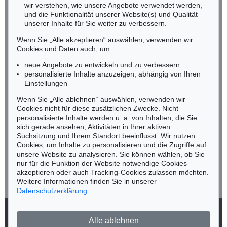
wir verstehen, wie unsere Angebote verwendet werden,
NORDDEUTSCHLAND
und die Funktionalität unserer Website(s) und Qualität
Nico Kassel, M.A.
unserer Inhalte für Sie weiter zu verbessern.
Tel.: +49 (0)89 55244-164
Wenn Sie „Alle akzeptieren“ auswählen, verwenden wir
Mobil: +49 (0)171 8618661
Cookies und Daten auch, um
n.kassel@kettererkunst.de
neue Angebote zu entwickeln und zu verbessern
personalisierte Inhalte anzuzeigen, abhängig von Ihren
Einstellungen
Keine Auktion mehr verpassen!
Wenn Sie „Alle ablehnen“ auswählen, verwenden wir
Wir informieren Sie rechtzeitig.
Cookies nicht für diese zusätzlichen Zwecke. Nicht
personalisierte Inhalte werden u. a. von Inhalten, die Sie
sich gerade ansehen, Aktivitäten in Ihrer aktiven
Suchsitzung und Ihrem Standort beeinflusst. Wir nutzen
Cookies, um Inhalte zu personalisieren und die Zugriffe auf
Jetzt zum Newsletter anmelden >
unsere Website zu analysieren. Sie können wählen, ob Sie
nur für die Funktion der Website notwendige Cookies
akzeptieren oder auch Tracking-Cookies zulassen möchten.
Weitere Informationen finden Sie in unserer
Datenschutzerklärung
.
© 2026 Ketterer Kunst GmbH & Co. KG
Alle ablehnen