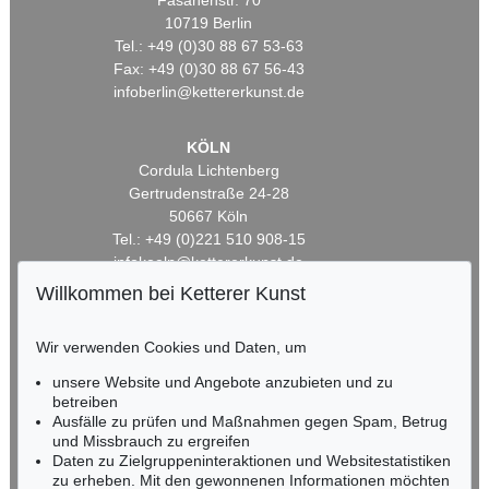
Fasanenstr. 70
10719 Berlin
Tel.: +49 (0)30 88 67 53-63
Fax: +49 (0)30 88 67 56-43
infoberlin@kettererkunst.de
KÖLN
Cordula Lichtenberg
Gertrudenstraße 24-28
50667 Köln
Tel.: +49 (0)221 510 908-15
infokoeln@kettererkunst.de
Willkommen bei Ketterer Kunst
BADEN-WÜRTTEMBERG
HESSEN
Wir verwenden Cookies und Daten, um
RHEINLAND-PFALZ
unsere Website und Angebote anzubieten und zu
Miriam Heß
betreiben
Tel.: +49 (0)62 21 58 80-038
Ausfälle zu prüfen und Maßnahmen gegen Spam, Betrug
Fax: +49 (0)62 21 58 80-595
und Missbrauch zu ergreifen
infoheidelberg@kettererkunst.de
Daten zu Zielgruppeninteraktionen und Websitestatistiken
zu erheben. Mit den gewonnenen Informationen möchten