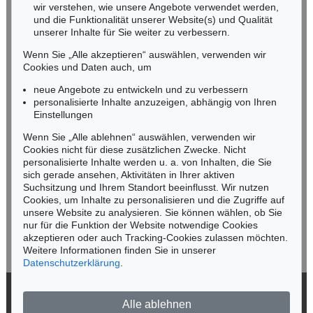
wir verstehen, wie unsere Angebote verwendet werden,
NORDDEUTSCHLAND
und die Funktionalität unserer Website(s) und Qualität
Nico Kassel, M.A.
unserer Inhalte für Sie weiter zu verbessern.
Tel.: +49 (0)89 55244-164
Wenn Sie „Alle akzeptieren“ auswählen, verwenden wir
Mobil: +49 (0)171 8618661
Cookies und Daten auch, um
n.kassel@kettererkunst.de
neue Angebote zu entwickeln und zu verbessern
personalisierte Inhalte anzuzeigen, abhängig von Ihren
Einstellungen
Keine Auktion mehr verpassen!
Wenn Sie „Alle ablehnen“ auswählen, verwenden wir
Wir informieren Sie rechtzeitig.
Cookies nicht für diese zusätzlichen Zwecke. Nicht
personalisierte Inhalte werden u. a. von Inhalten, die Sie
sich gerade ansehen, Aktivitäten in Ihrer aktiven
Suchsitzung und Ihrem Standort beeinflusst. Wir nutzen
Cookies, um Inhalte zu personalisieren und die Zugriffe auf
Jetzt zum Newsletter anmelden >
unsere Website zu analysieren. Sie können wählen, ob Sie
nur für die Funktion der Website notwendige Cookies
akzeptieren oder auch Tracking-Cookies zulassen möchten.
Weitere Informationen finden Sie in unserer
Datenschutzerklärung
.
© 2026 Ketterer Kunst GmbH & Co. KG
Alle ablehnen