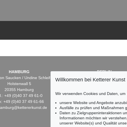
HAMBURG
BERLIN
on Saucken / Undine Schleifer
Dr. Simone Wiechers
Willkommen bei Ketterer Kunst
Holstenwall 5
Fasanenstr. 70
20355 Hamburg
10719 Berlin
Wir verwenden Cookies und Daten, um
l.: +49 (0)40 37 49 61-0
Tel.: +49 (0)30 88 67 53-6
x: +49 (0)40 37 49 61-66
Fax: +49 (0)30 88 67 56-
unsere Website und Angebote anzubi
hamburg@kettererkunst.de
infoberlin@kettererkunst.
Ausfälle zu prüfen und Maßnahmen g
Daten zu Zielgruppeninteraktionen u
Informationen möchten wir verstehen
unserer Website(s) und Qualität unser