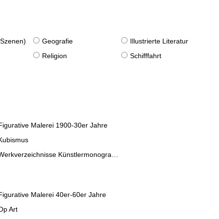
. Szenen)
Geografie
Illustrierte Literatur
Religion
Schifffahrt
Figurative Malerei 1900-30er Jahre
Kubismus
Werkverzeichnisse Künstlermonographien
Figurative Malerei 40er-60er Jahre
Op Art