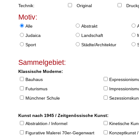
Technik:
Original
Druckg
Motiv:
Alle
Abstrakt
Judaica
Landschaft
Sport
Städte/Architektur
Sammelgebiet:
Klassische Moderne:
Bauhaus
Expressionism
Futurismus
Impressionism
Münchner Schule
Sezessionskun
Kunst nach 1945 / Zeitgenössische Kunst:
Abstraktion / Informel
Kinetische Kun
Figurative Malerei 70er-Gegenwart
Konzeptkunst /