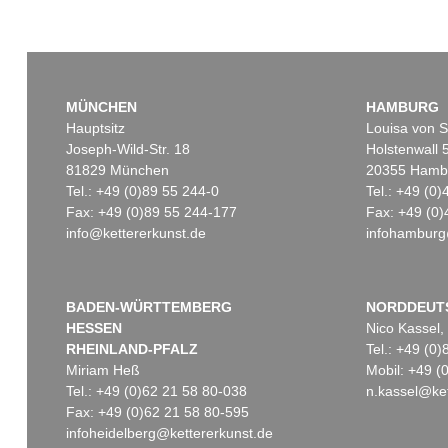
MÜNCHEN
HAMBURG
Hauptsitz
Louisa von S
Joseph-Wild-Str. 18
Holstenwall 
81829 München
20355 Hamb
Tel.: +49 (0)89 55 244-0
Tel.: +49 (0
Fax: +49 (0)89 55 244-177
Fax: +49 (0)
info@kettererkunst.de
infohamburg
BADEN-WÜRTTEMBERG
NORDDEUT
HESSEN
Nico Kassel,
RHEINLAND-PFALZ
Tel.: +49 (0
Miriam Heß
Mobil: +49 
Tel.: +49 (0)62 21 58 80-038
n.kassel@ket
Fax: +49 (0)62 21 58 80-595
infoheidelberg@kettererkunst.de