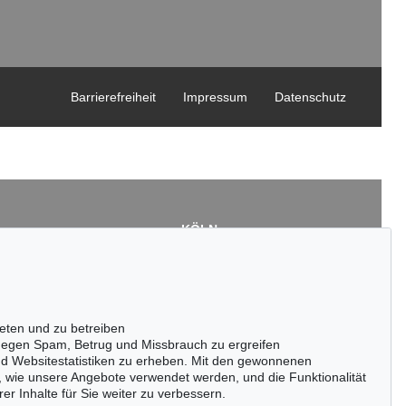
Barrierefreiheit
Impressum
Datenschutz
KÖLN
Cordula Lichtenberg
Gertrudenstraße 24-28
50667 Köln
3
Tel.: +49 (0)221 510 908-15
43
infokoeln@kettererkunst.de
eten und zu betreiben
de
egen Spam, Betrug und Missbrauch zu ergreifen
nd Websitestatistiken zu erheben. Mit den gewonnenen
, wie unsere Angebote verwendet werden, und die Funktionalität
er Inhalte für Sie weiter zu verbessern.