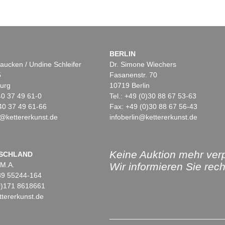
BERLIN
aucken / Undine Schleifer
Dr. Simone Wiechers
5
Fasanenstr. 70
urg
10719 Berlin
)40 37 49 61-0
Tel.: +49 (0)30 88 67 53-63
40 37 49 61-66
Fax: +49 (0)30 88 67 56-43
@kettererkunst.de
infoberlin@kettererkunst.de
Keine Auktion mehr ver
SCHLAND
 M.A.
Wir informieren Sie recht
)89 55244-164
(0)171 8618661
tererkunst.de