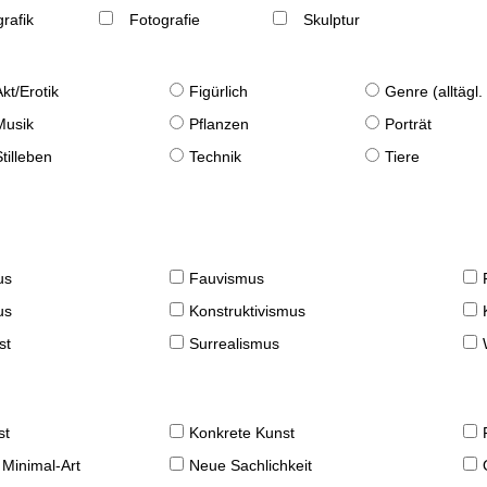
rafik
Fotografie
Skulptur
Akt/Erotik
Figürlich
Genre (alltägl
Musik
Pflanzen
Porträt
Stilleben
Technik
Tiere
us
Fauvismus
us
Konstruktivismus
st
Surrealismus
st
Konkrete Kunst
 Minimal-Art
Neue Sachlichkeit