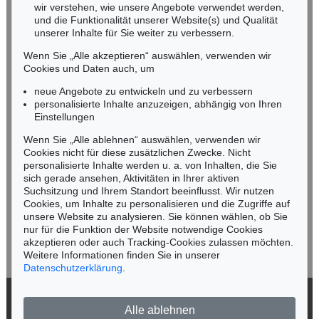
wir verstehen, wie unsere Angebote verwendet werden,
NORDDEUTSCHLAND
und die Funktionalität unserer Website(s) und Qualität
Nico Kassel, M.A.
unserer Inhalte für Sie weiter zu verbessern.
Tel.: +49 (0)89 55244-164
Wenn Sie „Alle akzeptieren“ auswählen, verwenden wir
Mobil: +49 (0)171 8618661
Cookies und Daten auch, um
n.kassel@kettererkunst.de
neue Angebote zu entwickeln und zu verbessern
personalisierte Inhalte anzuzeigen, abhängig von Ihren
Einstellungen
Keine Auktion mehr verpassen!
Wenn Sie „Alle ablehnen“ auswählen, verwenden wir
Wir informieren Sie rechtzeitig.
Cookies nicht für diese zusätzlichen Zwecke. Nicht
personalisierte Inhalte werden u. a. von Inhalten, die Sie
sich gerade ansehen, Aktivitäten in Ihrer aktiven
Suchsitzung und Ihrem Standort beeinflusst. Wir nutzen
Cookies, um Inhalte zu personalisieren und die Zugriffe auf
Jetzt zum Newsletter anmelden >
unsere Website zu analysieren. Sie können wählen, ob Sie
nur für die Funktion der Website notwendige Cookies
akzeptieren oder auch Tracking-Cookies zulassen möchten.
Weitere Informationen finden Sie in unserer
Datenschutzerklärung
.
© 2026 Ketterer Kunst GmbH & Co. KG
Alle ablehnen