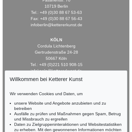
Fasanenstr. 70
10719 Berlin
Tel.: +49 (0)30 88 67 53-63
Fax: +49 (0)30 88 67 56-43
infoberlin@kettererkunst.de
KÖLN
Cordula Lichtenberg
Gertrudenstraße 24-28
50667 Köln
Tel.: +49 (0)221 510 908-15
infokoeln@kettererkunst.de
Willkommen bei Ketterer Kunst
BADEN-WÜRTTEMBERG
HESSEN
Wir verwenden Cookies und Daten, um
RHEINLAND-PFALZ
unsere Website und Angebote anzubieten und zu
Miriam Heß
betreiben
Tel.: +49 (0)62 21 58 80-038
Ausfälle zu prüfen und Maßnahmen gegen Spam, Betrug
Fax: +49 (0)62 21 58 80-595
und Missbrauch zu ergreifen
infoheidelberg@kettererkunst.de
Daten zu Zielgruppeninteraktionen und Websitestatistiken
zu erheben. Mit den gewonnenen Informationen möchten