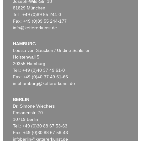
Joseph-Wild-Str. 18
81829 München
Tel.: +49 (0)89 55 244-0
Fax: +49 (0)89 55 244-177
info@kettererkunst.de
Auktion 535 - Lot 10
Auktion 535 - Lot 6
E. KIRCHNER
E. KIRCHNER
Das blaue Mädchen in der Sonne
, 1910
Hockende
, 1910
HAMBURG
Ergebnis:
€ 4.750.000
Ergebnis:
€ 4.290.000
Louisa von Saucken / Undine Schleifer
Holstenwall 5
20355 Hamburg
Tel.: +49 (0)40 37 49 61-0
Fax: +49 (0)40 37 49 61-66
infohamburg@kettererkunst.de
BERLIN
Dr. Simone Wiechers
Fasanenstr. 70
Auktion 406 - Lot 30
10719 Berlin
E. KIRCHNER
Zwei mit Katzen spielende Mädchen. 1907. Frauen- und Männerkopf
, 1924
Tel.: +49 (0)30 88 67 53-63
Ergebnis:
€ 1.740.000
Fax: +49 (0)30 88 67 56-43
infoberlin@kettererkunst.de