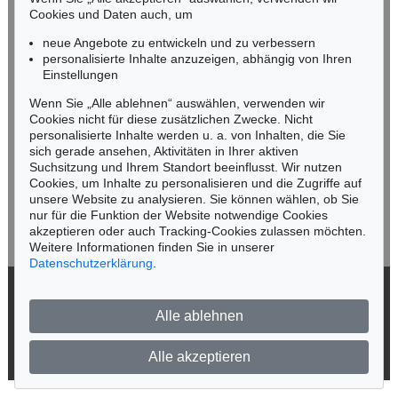
n.kassel@kettererkunst.de
Cookies und Daten auch, um
Auktion 496 - Lot 133
Auktion 520 - Lot 320
E. KIRCHNER
E. KIRCHNER
neue Angebote zu entwickeln und zu verbessern
Heimkehrende Ziegenherde
, 1920
Sertigweg
, 1937
personalisierte Inhalte anzuzeigen, abhängig von Ihren
Ergebnis:
€ 1.525.000
Ergebnis:
€ 1.465.000
Keine Auktion mehr verpassen!
Einstellungen
Wir informieren Sie rechtzeitig.
Wenn Sie „Alle ablehnen“ auswählen, verwenden wir
Cookies nicht für diese zusätzlichen Zwecke. Nicht
personalisierte Inhalte werden u. a. von Inhalten, die Sie
sich gerade ansehen, Aktivitäten in Ihrer aktiven
Suchsitzung und Ihrem Standort beeinflusst. Wir nutzen
Jetzt zum Newsletter anmelden >
Cookies, um Inhalte zu personalisieren und die Zugriffe auf
unsere Website zu analysieren. Sie können wählen, ob Sie
nur für die Funktion der Website notwendige Cookies
akzeptieren oder auch Tracking-Cookies zulassen möchten.
Weitere Informationen finden Sie in unserer
Auktion 535 - Lot 45
Datenschutzerklärung
.
ERNST LUDWIG KIRCHNER
Fehmarnküste mit Leuchtturm
, 1913
© 2026 Ketterer Kunst GmbH & Co. KG
Ergebnis:
€ 1.225.000
Alle ablehnen
Datenschutz
Impressum
Barrierefreiheit
Alle akzeptieren