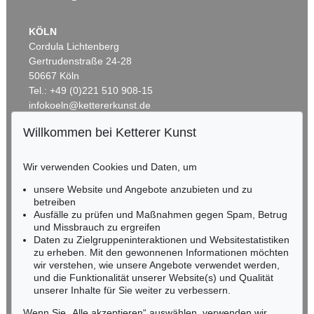
KÖLN
Cordula Lichtenberg
Gertrudenstraße 24-28
50667 Köln
Tel.: +49 (0)221 510 908-15
infokoeln@kettererkunst.de
Willkommen bei Ketterer Kunst
Auktion 514 - Lot 236
BADEN-WÜRTTEMBERG
ERNST LUDWIG KIRCHNER
HESSEN
Unser Haus
, 1918
Wir verwenden Cookies und Daten, um
Ergebnis:
€ 1.645.000
RHEINLAND-PFALZ
Miriam Heß
unsere Website und Angebote anzubieten und zu
Tel.: +49 (0)62 21 58 80-038
betreiben
Ausfälle zu prüfen und Maßnahmen gegen Spam, Betrug
Fax: +49 (0)62 21 58 80-595
und Missbrauch zu ergreifen
infoheidelberg@kettererkunst.de
Daten zu Zielgruppeninteraktionen und Websitestatistiken
zu erheben. Mit den gewonnenen Informationen möchten
wir verstehen, wie unsere Angebote verwendet werden,
NORDDEUTSCHLAND
und die Funktionalität unserer Website(s) und Qualität
Nico Kassel, M.A.
unserer Inhalte für Sie weiter zu verbessern.
Tel.: +49 (0)89 55244-164
Mobil: +49 (0)171 8618661
Wenn Sie „Alle akzeptieren“ auswählen, verwenden wir