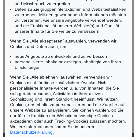
und Missbrauch zu ergreifen
infoheidelberg@kettererkunst.de
Daten zu Zielgruppeninteraktionen und Websitestatistiken
zu erheben. Mit den gewonnenen Informationen möchten
wir verstehen, wie unsere Angebote verwendet werden,
NORDDEUTSCHLAND
und die Funktionalität unserer Website(s) und Qualität
Nico Kassel, M.A.
unserer Inhalte für Sie weiter zu verbessern.
Tel.: +49 (0)89 55244-164
Mobil: +49 (0)171 8618661
Wenn Sie „Alle akzeptieren“ auswählen, verwenden wir
n.kassel@kettererkunst.de
Cookies und Daten auch, um
Auktion 560 - Lot 5
ERNST WILHELM NAY
neue Angebote zu entwickeln und zu verbessern
Sonnenzirkel
, 1956
personalisierte Inhalte anzuzeigen, abhängig von Ihren
Ergebnis:
€ 889.000
Keine Auktion mehr verpassen!
Einstellungen
Wir informieren Sie rechtzeitig.
Wenn Sie „Alle ablehnen“ auswählen, verwenden wir
Cookies nicht für diese zusätzlichen Zwecke. Nicht
personalisierte Inhalte werden u. a. von Inhalten, die Sie
sich gerade ansehen, Aktivitäten in Ihrer aktiven
Suchsitzung und Ihrem Standort beeinflusst. Wir nutzen
Jetzt zum Newsletter anmelden >
Cookies, um Inhalte zu personalisieren und die Zugriffe auf
unsere Website zu analysieren. Sie können wählen, ob Sie
nur für die Funktion der Website notwendige Cookies
akzeptieren oder auch Tracking-Cookies zulassen möchten.
Weitere Informationen finden Sie in unserer
Auktion 550 - Lot 30
Datenschutzerklärung
.
ERNST WILHELM NAY