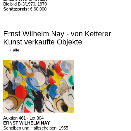
Bleibild B-3/1970
, 1970
Schätzpreis:
€ 60.000
Ernst Wilhelm Nay - von Ketterer
Kunst verkaufte Objekte
+
alle
Auktion 461 - Lot 804
ERNST WILHELM NAY
Scheiben und Halbscheiben
, 1955