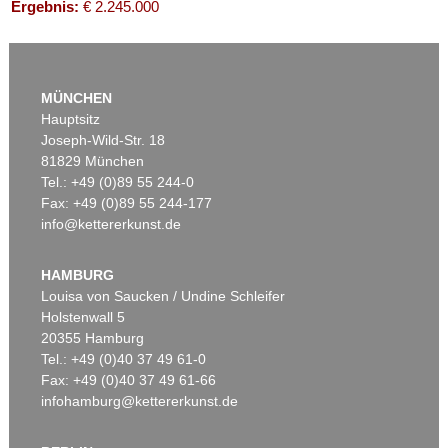
Ergebnis:
€ 2.245.000
MÜNCHEN
Hauptsitz
Joseph-Wild-Str. 18
81829 München
Tel.: +49 (0)89 55 244-0
Fax: +49 (0)89 55 244-177
info@kettererkunst.de
Auktion 520 - Lot 337
E. NAY
Doppelspindel-Rot
, 1967
HAMBURG
Ergebnis:
€ 2.185.000
Louisa von Saucken / Undine Schleifer
Holstenwall 5
20355 Hamburg
Tel.: +49 (0)40 37 49 61-0
Fax: +49 (0)40 37 49 61-66
infohamburg@kettererkunst.de