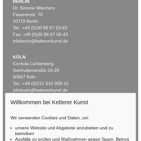
BERLIN
Dr. Simone Wiechers
Fasanenstr. 70
Auktion 540 - Lot 51
10719 Berlin
ERNST WILHELM NAY
Motion
, 1962
Tel.: +49 (0)30 88 67 53-63
Ergebnis:
€ 1.621.000
Fax: +49 (0)30 88 67 56-43
infoberlin@kettererkunst.de
KÖLN
Cordula Lichtenberg
Gertrudenstraße 24-28
50667 Köln
Tel.: +49 (0)221 510 908-15
infokoeln@kettererkunst.de
Willkommen bei Ketterer Kunst
Auktion 606 - Lot 46
BADEN-WÜRTTEMBERG
ERNST WILHELM NAY
HESSEN
Motion
, 1962
Wir verwenden Cookies und Daten, um
Ergebnis:
€ 890.100
RHEINLAND-PFALZ
Miriam Heß
unsere Website und Angebote anzubieten und zu
Tel.: +49 (0)62 21 58 80-038
betreiben
Ausfälle zu prüfen und Maßnahmen gegen Spam, Betrug
Fax: +49 (0)62 21 58 80-595