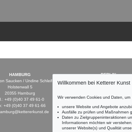
HAMBURG
BERLIN
on Saucken / Undine Schleifer
Dr. Simone Wiechers
Willkommen bei Ketterer Kunst
Holstenwall 5
Fasanenstr. 70
20355 Hamburg
10719 Berlin
Wir verwenden Cookies und Daten, um
l.: +49 (0)40 37 49 61-0
Tel.: +49 (0)30 88 67 53-6
x: +49 (0)40 37 49 61-66
Fax: +49 (0)30 88 67 56-
unsere Website und Angebote anzubi
hamburg@kettererkunst.de
infoberlin@kettererkunst.
Ausfälle zu prüfen und Maßnahmen g
Daten zu Zielgruppeninteraktionen u
Informationen möchten wir verstehen
unserer Website(s) und Qualität unser