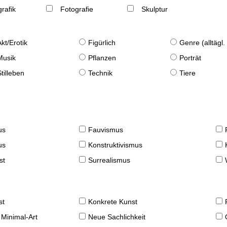
rafik
Fotografie
Skulptur
Akt/Erotik
Figürlich
Genre (alltägl
Musik
Pflanzen
Porträt
Stilleben
Technik
Tiere
us
Fauvismus
us
Konstruktivismus
st
Surrealismus
st
Konkrete Kunst
 Minimal-Art
Neue Sachlichkeit