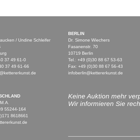
BERLIN
aucken / Undine Schleifer
Dr. Simone Wiechers
5
Fasanenstr. 70
urg
10719 Berlin
)40 37 49 61-0
Tel.: +49 (0)30 88 67 53-63
40 37 49 61-66
Fax: +49 (0)30 88 67 56-43
@kettererkunst.de
infoberlin@kettererkunst.de
Keine Auktion mehr ver
SCHLAND
 M.A.
Wir informieren Sie recht
)89 55244-164
(0)171 8618661
tererkunst.de