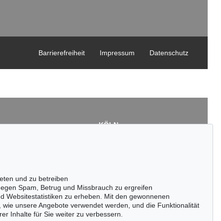
Barrierefreiheit
Impressum
Datenschutz
KÖLN
Cordula Lichtenberg
Gertrudenstraße 24-28
50667 Köln
3
Tel.: +49 (0)221 510 908-15
43
infokoeln@kettererkunst.de
eten und zu betreiben
de
egen Spam, Betrug und Missbrauch zu ergreifen
nd Websitestatistiken zu erheben. Mit den gewonnenen
, wie unsere Angebote verwendet werden, und die Funktionalität
er Inhalte für Sie weiter zu verbessern.