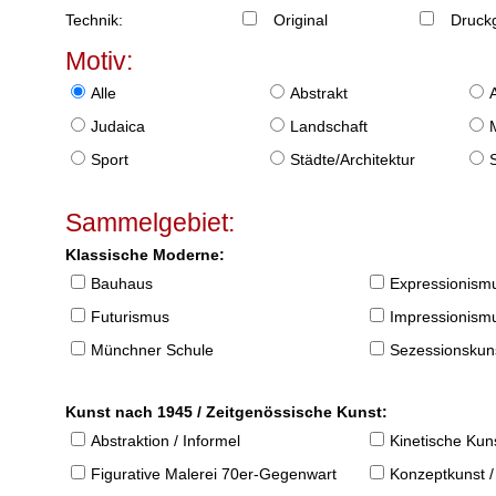
Technik:
Original
Druckg
Motiv:
Alle
Abstrakt
Judaica
Landschaft
Sport
Städte/Architektur
Sammelgebiet:
Klassische Moderne:
Bauhaus
Expressionism
Futurismus
Impressionism
Münchner Schule
Sezessionskun
Kunst nach 1945 / Zeitgenössische Kunst:
Abstraktion / Informel
Kinetische Kun
Figurative Malerei 70er-Gegenwart
Konzeptkunst /