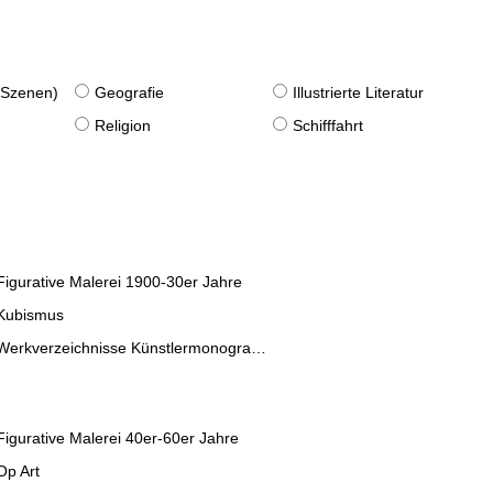
. Szenen)
Geografie
Illustrierte Literatur
Religion
Schifffahrt
Figurative Malerei 1900-30er Jahre
Kubismus
Werkverzeichnisse Künstlermonographien
Figurative Malerei 40er-60er Jahre
Op Art