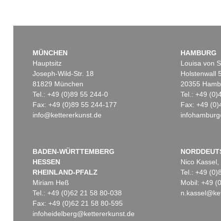
MÜNCHEN
HAMBURG
Hauptsitz
Louisa von S
Joseph-Wild-Str. 18
Holstenwall 
81829 München
20355 Hamb
Tel.: +49 (0)89 55 244-0
Tel.: +49 (0
Fax: +49 (0)89 55 244-177
Fax: +49 (0)
info@kettererkunst.de
infohamburg
BADEN-WÜRTTEMBERG
NORDDEUT
HESSEN
Nico Kassel,
RHEINLAND-PFALZ
Tel.: +49 (0
Miriam Heß
Mobil: +49 
Tel.: +49 (0)62 21 58 80-038
n.kassel@ket
Fax: +49 (0)62 21 58 80-595
infoheidelberg@kettererkunst.de