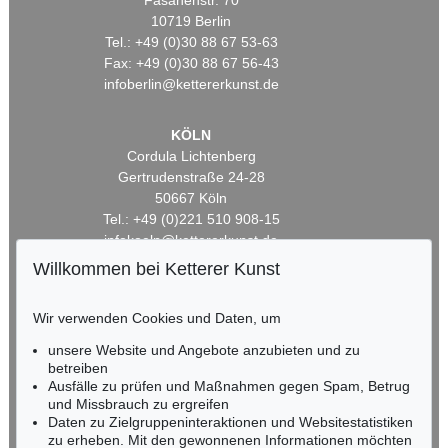
Fasanenstr. 70
10719 Berlin
Tel.: +49 (0)30 88 67 53-63
Fax: +49 (0)30 88 67 56-43
infoberlin@kettererkunst.de
KÖLN
Cordula Lichtenberg
Gertrudenstraße 24-28
50667 Köln
Tel.: +49 (0)221 510 908-15
infokoeln@kettererkunst.de
Willkommen bei Ketterer Kunst
BADEN-WÜRTTEMBERG
HESSEN
Wir verwenden Cookies und Daten, um
RHEINLAND-PFALZ
unsere Website und Angebote anzubieten und zu
Miriam Heß
betreiben
Tel.: +49 (0)62 21 58 80-038
Ausfälle zu prüfen und Maßnahmen gegen Spam, Betrug
Fax: +49 (0)62 21 58 80-595
und Missbrauch zu ergreifen
infoheidelberg@kettererkunst.de
Daten zu Zielgruppeninteraktionen und Websitestatistiken
zu erheben. Mit den gewonnenen Informationen möchten