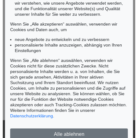
wir verstehen, wie unsere Angebote verwendet werden,
NORDDEUTSCHLAND
und die Funktionalität unserer Website(s) und Qualität
Nico Kassel, M.A.
unserer Inhalte für Sie weiter zu verbessern.
Tel.: +49 (0)89 55244-164
Wenn Sie „Alle akzeptieren“ auswählen, verwenden wir
Mobil: +49 (0)171 8618661
Cookies und Daten auch, um
n.kassel@kettererkunst.de
neue Angebote zu entwickeln und zu verbessern
personalisierte Inhalte anzuzeigen, abhängig von Ihren
Einstellungen
Keine Auktion mehr verpassen!
Wenn Sie „Alle ablehnen“ auswählen, verwenden wir
Wir informieren Sie rechtzeitig.
Cookies nicht für diese zusätzlichen Zwecke. Nicht
personalisierte Inhalte werden u. a. von Inhalten, die Sie
sich gerade ansehen, Aktivitäten in Ihrer aktiven
Suchsitzung und Ihrem Standort beeinflusst. Wir nutzen
Cookies, um Inhalte zu personalisieren und die Zugriffe auf
Jetzt zum Newsletter anmelden >
unsere Website zu analysieren. Sie können wählen, ob Sie
nur für die Funktion der Website notwendige Cookies
akzeptieren oder auch Tracking-Cookies zulassen möchten.
Weitere Informationen finden Sie in unserer
Datenschutzerklärung
.
© 2026 Ketterer Kunst GmbH & Co. KG
Alle ablehnen