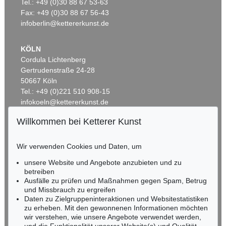
Artistenpaar
, 1910
Badende in Landschaft
, 1920
Tel.: +49 (0)30 88 67 53-63
Ergebnis:
€ 780.000
Ergebnis:
€ 762.000
Fax: +49 (0)30 88 67 56-43
infoberlin@kettererkunst.de
KÖLN
Cordula Lichtenberg
Gertrudenstraße 24-28
50667 Köln
Tel.: +49 (0)221 510 908-15
infokoeln@kettererkunst.de
Willkommen bei Ketterer Kunst
Auktion 415 - Lot 326
Auktion 606 - Lot 68
BADEN-WÜRTTEMBERG
OTTO MUELLER
OTTO MUELLER
HESSEN
Selbstbildnis mit Rückenakt (im Hintergrund Elfriede Timm)
, 1929
Badende am Waldsee
, 1919
Wir verwenden Cookies und Daten, um
Ergebnis:
€ 549.000
Ergebnis:
€ 451.500
RHEINLAND-PFALZ
Miriam Heß
unsere Website und Angebote anzubieten und zu
Tel.: +49 (0)62 21 58 80-038
betreiben
Ausfälle zu prüfen und Maßnahmen gegen Spam, Betrug
Fax: +49 (0)62 21 58 80-595
und Missbrauch zu ergreifen
infoheidelberg@kettererkunst.de
Daten zu Zielgruppeninteraktionen und Websitestatistiken
zu erheben. Mit den gewonnenen Informationen möchten
wir verstehen, wie unsere Angebote verwendet werden,
NORDDEUTSCHLAND