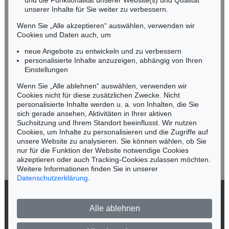
und die Funktionalität unserer Website(s) und Qualität
Nico Kassel, M.A.
unserer Inhalte für Sie weiter zu verbessern.
Tel.: +49 (0)89 55244-164
Mobil: +49 (0)171 8618661
Wenn Sie „Alle akzeptieren“ auswählen, verwenden wir
n.kassel@kettererkunst.de
Cookies und Daten auch, um
Auktion 432 - Lot 314
Auktion 315 - Lot 177
OTTO MUELLER
OTTO MUELLER
neue Angebote zu entwickeln und zu verbessern
Zwei Mädchen auf der Waldwiese/Zwei Akte auf Waldwiese/Im Gras
, 1910
Stehendes Mädchen vor Bäumen
, 1925
personalisierte Inhalte anzuzeigen, abhängig von Ihren
Ergebnis:
€ 375.000
Ergebnis:
€ 354.000
Keine Auktion mehr verpassen!
Einstellungen
Wir informieren Sie rechtzeitig.
Wenn Sie „Alle ablehnen“ auswählen, verwenden wir
Cookies nicht für diese zusätzlichen Zwecke. Nicht
personalisierte Inhalte werden u. a. von Inhalten, die Sie
sich gerade ansehen, Aktivitäten in Ihrer aktiven
Suchsitzung und Ihrem Standort beeinflusst. Wir nutzen
Jetzt zum Newsletter anmelden >
Cookies, um Inhalte zu personalisieren und die Zugriffe auf
unsere Website zu analysieren. Sie können wählen, ob Sie
nur für die Funktion der Website notwendige Cookies
akzeptieren oder auch Tracking-Cookies zulassen möchten.
Weitere Informationen finden Sie in unserer
Auktion 449 - Lot 210
Auktion 285 - Lot 40
Datenschutzerklärung
.
OTTO MUELLER
OTTO MUELLER
Vier Badende (Stehende und liegende weibliche Akte, Badende, Vier lebensgroße Akte auf der Wiese)
, 1910
Tänzerin mit Schleier
, 1903
© 2026 Ketterer Kunst GmbH & Co. KG
Ergebnis:
€ 350.000
Ergebnis:
€ 322.000
Alle ablehnen
Datenschutz
Impressum
Barrierefreiheit