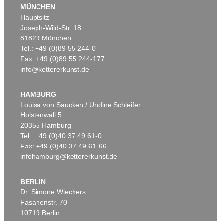
MÜNCHEN
Hauptsitz
Joseph-Wild-Str. 18
81829 München
Tel.: +49 (0)89 55 244-0
Fax: +49 (0)89 55 244-177
info@kettererkunst.de
Auktion 540 - Lot 24
OTTO MUELLER
Mädchen auf dem Kanapee
, 1914
HAMBURG
Ergebnis:
€ 825.500
Louisa von Saucken / Undine Schleifer
Holstenwall 5
20355 Hamburg
Tel.: +49 (0)40 37 49 61-0
Fax: +49 (0)40 37 49 61-66
infohamburg@kettererkunst.de
BERLIN
Dr. Simone Wiechers
Fasanenstr. 70
Auktion 360 - Lot 123
Auktion 545 - Lot 53
10719 Berlin
OTTO MUELLER
OTTO MUELLER