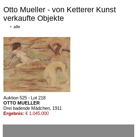
Otto Mueller - von Ketterer Kunst
verkaufte Objekte
+
alle
Auktion 610 - Lot 426000372
HERMANN MAX PECHSTEIN
Reisebilder
, 1919
Schätzpreis:
€ 1.600
Auktion 525 - Lot 218
OTTO MUELLER
Drei badende Mädchen
, 1911
Ergebnis:
€ 1.045.000