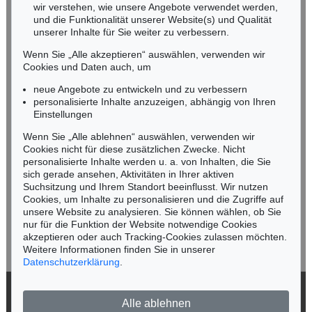
wir verstehen, wie unsere Angebote verwendet werden,
NORDDEUTSCHLAND
und die Funktionalität unserer Website(s) und Qualität
Nico Kassel, M.A.
unserer Inhalte für Sie weiter zu verbessern.
Tel.: +49 (0)89 55244-164
Wenn Sie „Alle akzeptieren“ auswählen, verwenden wir
Mobil: +49 (0)171 8618661
Cookies und Daten auch, um
n.kassel@kettererkunst.de
neue Angebote zu entwickeln und zu verbessern
personalisierte Inhalte anzuzeigen, abhängig von Ihren
Einstellungen
Keine Auktion mehr verpassen!
Wenn Sie „Alle ablehnen“ auswählen, verwenden wir
Wir informieren Sie rechtzeitig.
Cookies nicht für diese zusätzlichen Zwecke. Nicht
personalisierte Inhalte werden u. a. von Inhalten, die Sie
sich gerade ansehen, Aktivitäten in Ihrer aktiven
Suchsitzung und Ihrem Standort beeinflusst. Wir nutzen
Cookies, um Inhalte zu personalisieren und die Zugriffe auf
Jetzt zum Newsletter anmelden >
unsere Website zu analysieren. Sie können wählen, ob Sie
nur für die Funktion der Website notwendige Cookies
akzeptieren oder auch Tracking-Cookies zulassen möchten.
Weitere Informationen finden Sie in unserer
Datenschutzerklärung
.
© 2026 Ketterer Kunst GmbH & Co. KG
Alle ablehnen