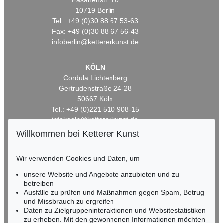
Fasanenstr. 70
10719 Berlin
Tel.: +49 (0)30 88 67 53-63
Fax: +49 (0)30 88 67 56-43
infoberlin@kettererkunst.de
KÖLN
Cordula Lichtenberg
Gertrudenstraße 24-28
50667 Köln
Tel.: +49 (0)221 510 908-15
infokoeln@kettererkunst.de
Willkommen bei Ketterer Kunst
BADEN-WÜRTTEMBERG
HESSEN
Wir verwenden Cookies und Daten, um
RHEINLAND-PFALZ
unsere Website und Angebote anzubieten und zu
Miriam Heß
betreiben
Tel.: +49 (0)62 21 58 80-038
Ausfälle zu prüfen und Maßnahmen gegen Spam, Betrug
Fax: +49 (0)62 21 58 80-595
und Missbrauch zu ergreifen
infoheidelberg@kettererkunst.de
Daten zu Zielgruppeninteraktionen und Websitestatistiken
zu erheben. Mit den gewonnenen Informationen möchten