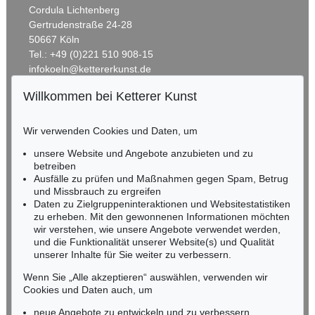
Cordula Lichtenberg
Gertrudenstraße 24-28
50667 Köln
Tel.: +49 (0)221 510 908-15
infokoeln@kettererkunst.de
Willkommen bei Ketterer Kunst
Auktion 514 - Lot 236
BADEN-WÜRTTEMBERG
ERNST LUDWIG KIRCHNER
HESSEN
Unser Haus
, 1918
Wir verwenden Cookies und Daten, um
Ergebnis:
€ 1.645.000
RHEINLAND-PFALZ
Miriam Heß
unsere Website und Angebote anzubieten und zu
Tel.: +49 (0)62 21 58 80-038
betreiben
Ausfälle zu prüfen und Maßnahmen gegen Spam, Betrug
Fax: +49 (0)62 21 58 80-595
und Missbrauch zu ergreifen
infoheidelberg@kettererkunst.de
Daten zu Zielgruppeninteraktionen und Websitestatistiken
zu erheben. Mit den gewonnenen Informationen möchten
wir verstehen, wie unsere Angebote verwendet werden,
NORDDEUTSCHLAND
und die Funktionalität unserer Website(s) und Qualität
Nico Kassel, M.A.
unserer Inhalte für Sie weiter zu verbessern.
Tel.: +49 (0)89 55244-164
Mobil: +49 (0)171 8618661
Wenn Sie „Alle akzeptieren“ auswählen, verwenden wir
n.kassel@kettererkunst.de
Cookies und Daten auch, um
Auktion 496 - Lot 133
Auktion 520 - Lot 320
E. KIRCHNER
E. KIRCHNER
neue Angebote zu entwickeln und zu verbessern