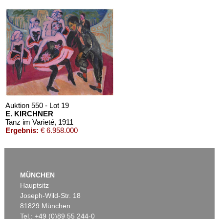
Auktion 610 - Lot 426000372
HERMANN MAX PECHSTEIN
Reisebilder
, 1919
Schätzpreis:
€ 1.600
Auktion 550 - Lot 19
E. KIRCHNER
Tanz im Varieté
, 1911
Ergebnis:
€ 6.958.000
MÜNCHEN
Hauptsitz
Joseph-Wild-Str. 18
81829 München
Tel.: +49 (0)89 55 244-0