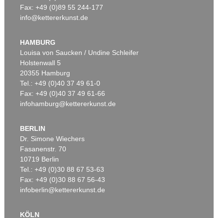
Fax: +49 (0)89 55 244-177
info@kettererkunst.de
Auktion 535 - Lot 10
Auktion 535 - Lot 6
E. KIRCHNER
E. KIRCHNER
Das blaue Mädchen in der Sonne
, 1910
Hockende
, 1910
HAMBURG
Ergebnis:
€ 4.750.000
Ergebnis:
€ 4.290.000
Louisa von Saucken / Undine Schleifer
Holstenwall 5
20355 Hamburg
Tel.: +49 (0)40 37 49 61-0
Fax: +49 (0)40 37 49 61-66
infohamburg@kettererkunst.de
BERLIN
Dr. Simone Wiechers
Fasanenstr. 70
Auktion 406 - Lot 30
10719 Berlin
E. KIRCHNER
Zwei mit Katzen spielende Mädchen. 1907. Frauen- und Männerkopf
, 1924
Tel.: +49 (0)30 88 67 53-63
Ergebnis:
€ 1.740.000
Fax: +49 (0)30 88 67 56-43
infoberlin@kettererkunst.de
KÖLN